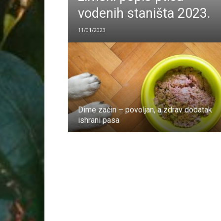
vodenih staništa 2023.
11/01/2023
Dime začin – povoljan, a zdrav dodatak
ishrani pasa