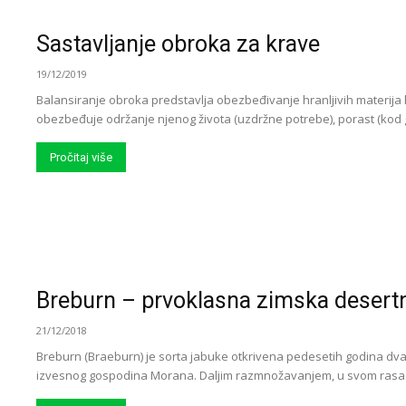
Sastavljanje obroka za krave
19/12/2019
Balansiranje obroka predstavlja obezbeđivanje hranljivih materija k
obezbeđuje održanje njenog života (uzdržne potrebe), porast (kod gr
Pročitaj više
Breburn – prvoklasna zimska desert
21/12/2018
Breburn (Braeburn) je sorta jabuke otkrivena pedesetih godina d
izvesnog gospodina Morana. Daljim razmnožavanjem, u svom rasadn