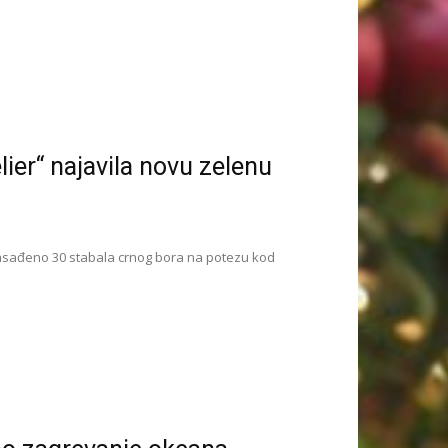
ier“ najavila novu zelenu
 zasađeno 30 stabala crnog bora na potezu kod