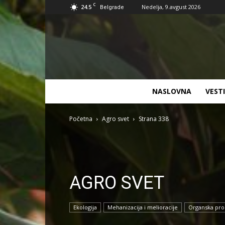
C
24.5
Nedelja, 9.avgust 2026
Belgrade
NASLOVNA
VESTI
Početna
Agro svet
Strana 338
AGRO SVET
Ekologija
Mehanizacija i melioracije
Organska pro