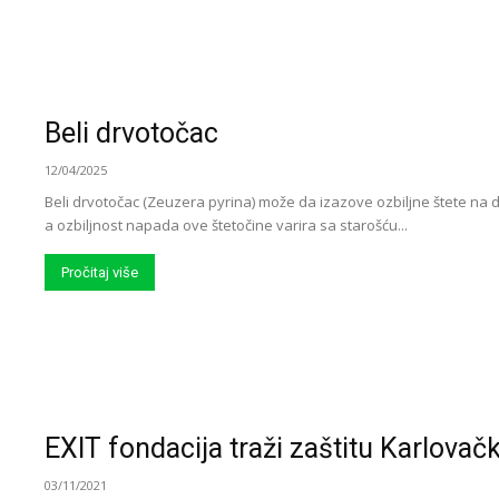
Beli drvotočac
12/04/2025
Beli drvotočac (Zeuzera pyrina) može da izazove ozbiljne štete na dr
a ozbiljnost napada ove štetočine varira sa starošću...
Pročitaj više
EXIT fondacija traži zaštitu Karlovač
03/11/2021