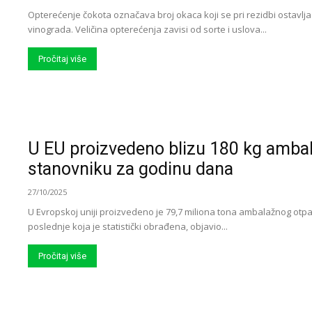
Opterećenje čokota označava broj okaca koji se pri rezidbi ostavlj
vinograda. Veličina opterećenja zavisi od sorte i uslova...
Pročitaj više
U EU proizvedeno blizu 180 kg amba
stanovniku za godinu dana
27/10/2025
U Evropskoj uniji proizvedeno je 79,7 miliona tona ambalažnog otpa
poslednje koja je statistički obrađena, objavio...
Pročitaj više