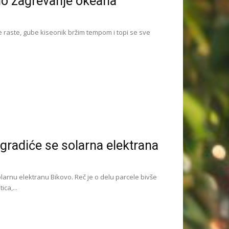
no zagrevanje okeana
 raste, gube kiseonik bržim tempom i topi se sve
gradiće se solarna elektrana
arnu elektranu Bikovo. Reč je o delu parcele bivše
ca,...