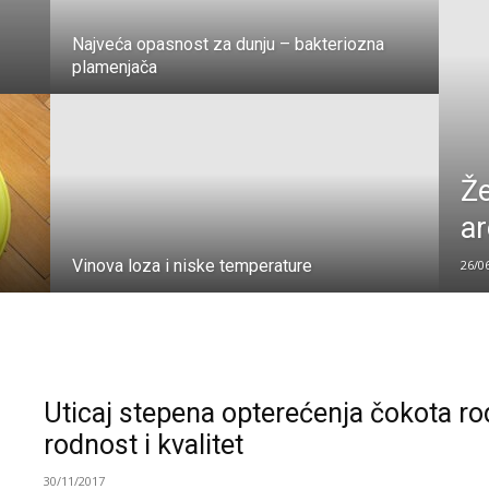
Najveća opasnost za dunju – bakteriozna
plamenjača
Že
ar
Vinova loza i niske temperature
26/0
Uticaj stepena opterećenja čokota ro
rodnost i kvalitet
30/11/2017