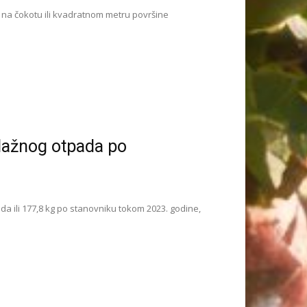
a na čokotu ili kvadratnom metru površine
lažnog otpada po
da ili 177,8 kg po stanovniku tokom 2023. godine,