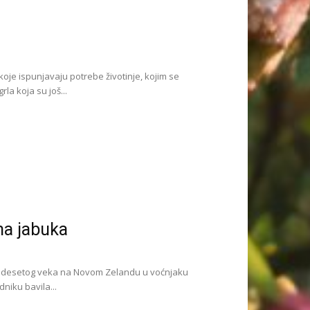
oje ispunjavaju potrebe životinje, kojim se
la koja su još...
na jabuka
vadesetog veka na Novom Zelandu u voćnjaku
iku bavila...