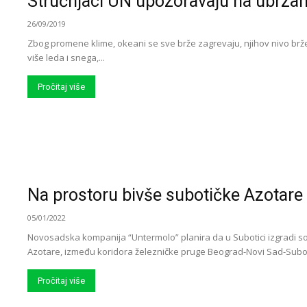
Stručnjaci UN upozoravaju na ubrza
26/09/2019
Zbog promene klime, okeani se sve brže zagrevaju, njihov nivo brže
više leda i snega,...
Pročitaj više
Na prostoru bivše subotičke Azotare 
05/01/2022
Novosadska kompanija “Untermolo” planira da u Subotici izgradi sol
Azotare, između koridora železničke pruge Beograd-Novi Sad-Suboti
Pročitaj više