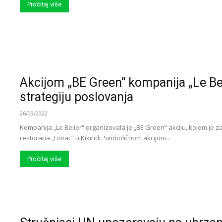
Pročitaj više
Akcijom „BE Green“ kompanija „Le Bel
strategiju poslovanja
26/09/2022
Kompanija „Le Belier“ organizovala je „BE Green“ akciju, kojom je
restorana „Lovac“ u Kikindi. Simboličnom akcijom...
Pročitaj više