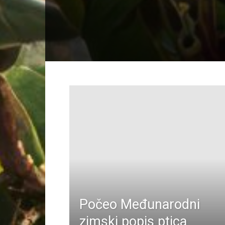
Počeo Međunarodni
zimski popis ptica