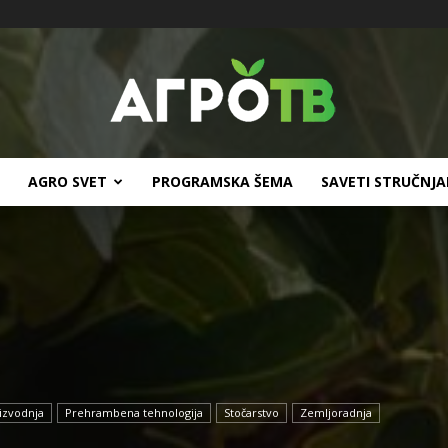
AGRO SVET
PROGRAMSKA ŠEMA
SAVETI STRUČNJ
Agro
TV
izvodnja
Prehrambena tehnologija
Stočarstvo
Zemljoradnja