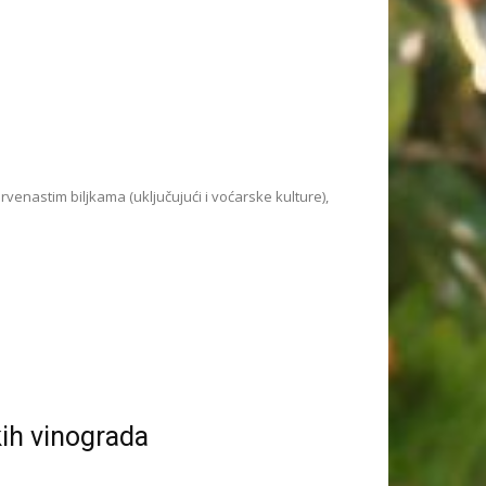
venastim biljkama (uključujući i voćarske kulture),
kih vinograda