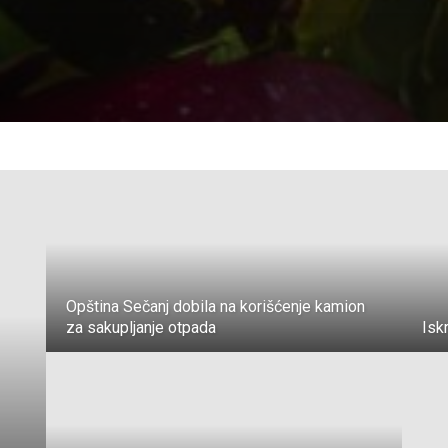
Opština Sečanj dobila na korišćenje kamion
za sakupljanje otpada
Isk