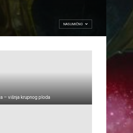
NASUMIČNO
ra – višnja krupnog ploda