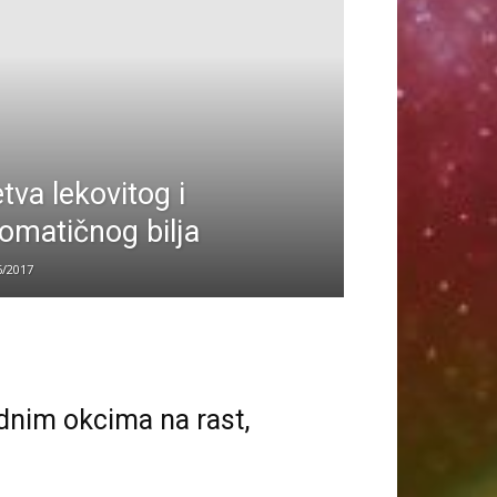
tva lekovitog i
omatičnog bilja
6/2017
dnim okcima na rast,