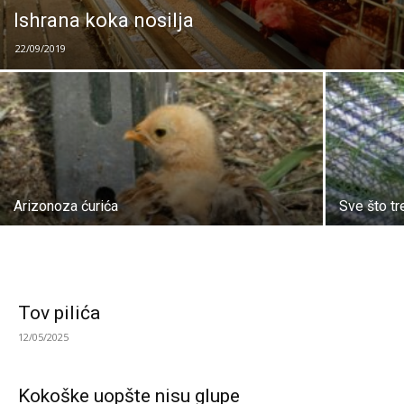
Ishrana koka nosilja
22/09/2019
Arizonoza ćurića
Sve što t
Tov pilića
12/05/2025
Kokoške uopšte nisu glupe