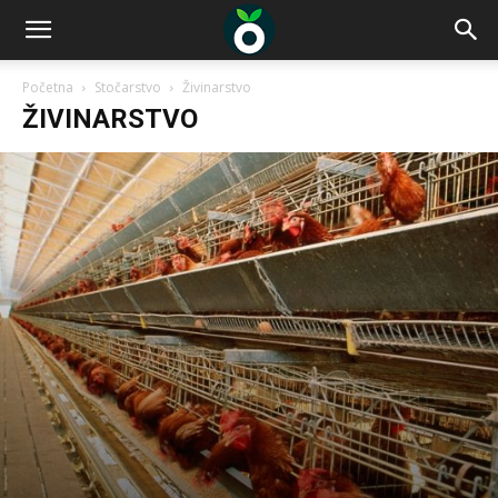
Početna
Stočarstvo
Živinarstvo
ŽIVINARSTVO