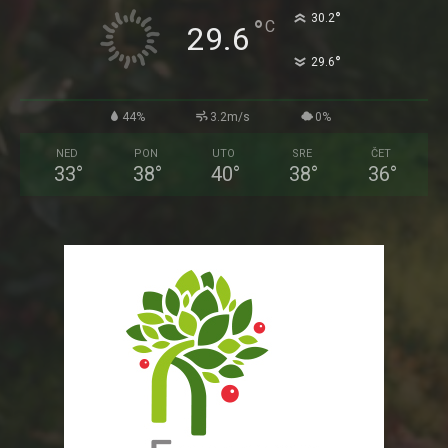
°
30.2
°
C
29.6
°
29.6
44%
3.2m/s
0%
NED
PON
UTO
SRE
ČET
33
°
38
°
40
°
38
°
36
°