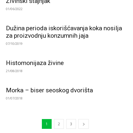
Živinski stajnjak
01/06/2022
Dužina perioda iskorišćavanja koka nosilja
za proizvodnju konzumnih jaja
07/10/2019
Histomonijaza živine
21/08/2018
Morka – biser seoskog dvorišta
01/07/2018
1
2
3