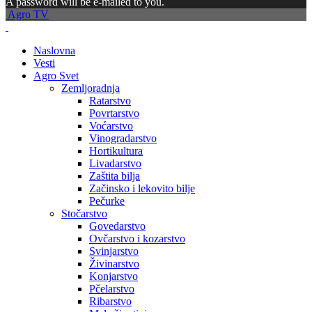
A password will be e-mailed to you.
Agro TV
Naslovna
Vesti
Agro Svet
Zemljoradnja
Ratarstvo
Povrtarstvo
Voćarstvo
Vinogradarstvo
Hortikultura
Livadarstvo
Zaštita bilja
Začinsko i lekovito bilje
Pečurke
Stočarstvo
Govedarstvo
Ovčarstvo i kozarstvo
Svinjarstvo
Živinarstvo
Konjarstvo
Pčelarstvo
Ribarstvo