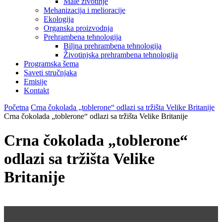
Male životinje
Mehanizacija i melioracije
Ekologija
Organska proizvodnja
Prehrambena tehnologija
Biljna prehrambena tehnologija
Životinjska prehrambena tehnologija
Programska šema
Saveti stručnjaka
Emisije
Kontakt
Početna
Crna čokolada „toblerone“ odlazi sa tržišta Velike Britanije
Crna čokolada „toblerone“ odlazi sa tržišta Velike Britanije
Crna čokolada „toblerone“
odlazi sa tržišta Velike
Britanije