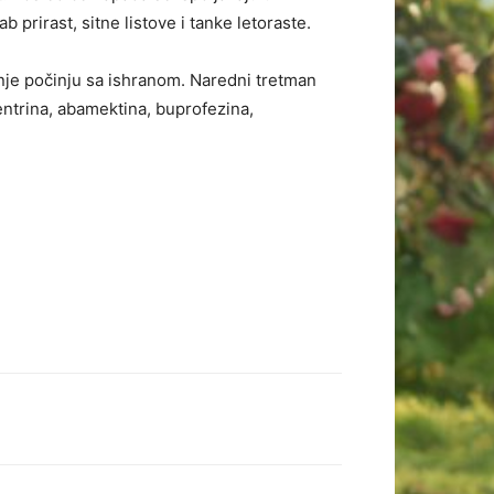
prirast, sitne listove i tanke letoraste.
inje počinju sa ishranom. Naredni tretman
fentrina, abamektina, buprofezina,