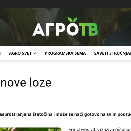
I
AGRO SVET
PROGRAMSKA ŠEMA
SAVETI STRUČNJA
Agro
inove loze
TV
rasprostranjena štetočina i može se naći gotovo na svim područ
Eriophyes vitis izaziva oštećen