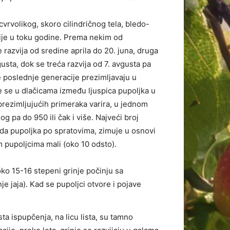
cvrvolikog, skoro cilindričnog tela, bledo-
cije u toku godine. Prema nekim od
e razvija od sredine aprila do 20. juna, druga
usta, dok se treća razvija od 7. avgusta pa
e poslednje generacije prezimljavaju u
e se u dlačicama između ljuspica pupoljka u
rezimljujućih primeraka varira, u jednom
g pa do 950 ili čak i više. Najveći broj
eda pupoljka po spratovima, zimuje u osnovi
m pupoljcima mali (oko 10 odsto).
ko 15-16 stepeni grinje počinju sa
je jaja). Kad se pupoljci otvore i pojave
sta ispupčenja, na licu lista, su tamno