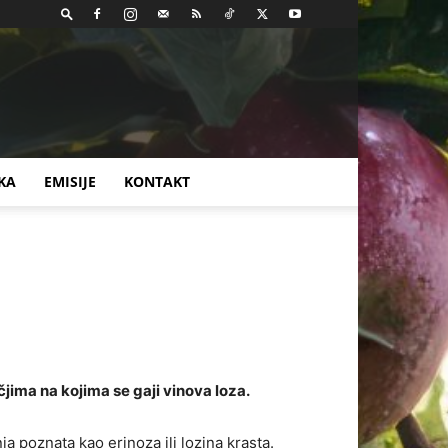
KA
EMISIJE
KONTAKT
jima na kojima se gaji vinova loza.
ja poznata kao erinoza ili lozina krasta.