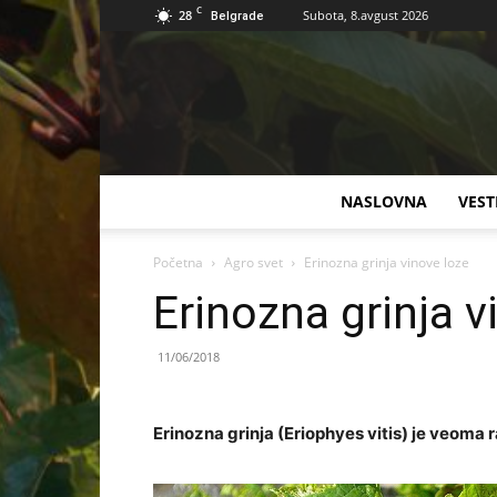
C
28
Subota, 8.avgust 2026
Belgrade
NASLOVNA
VEST
Početna
Agro svet
Erinozna grinja vinove loze
Erinozna grinja v
11/06/2018
Erinozna grinja (Eriophyes vitis) je veoma 