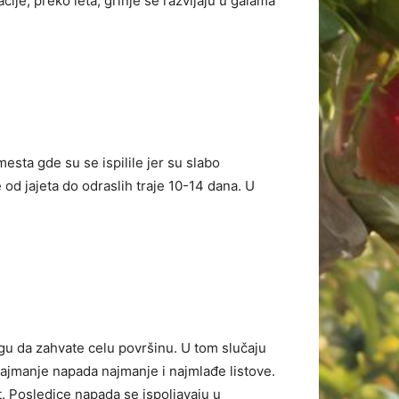
ije, preko leta, grinje se razvijaju u galama
esta gde su se ispilile jer su slabo
od jajeta do odraslih traje 10-14 dana. U
u da zahvate celu površinu. U tom slučaju
s najmanje napada najmanje i najmlađe listove.
t. Posledice napada se ispoljavaju u