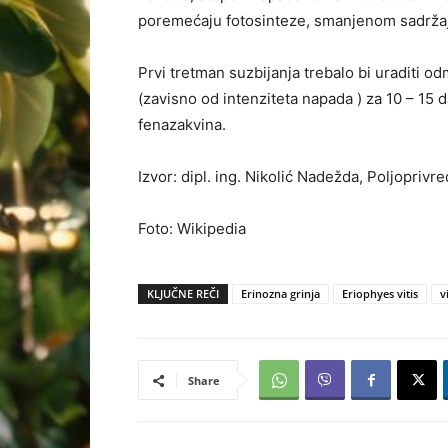
poremećaju fotosinteze, smanjenom sadržaju u
Prvi tretman suzbijanja trebalo bi uraditi 
(zavisno od intenziteta napada ) za 10 – 15 d
fenazakvina.
Izvor: dipl. ing. Nikolić Nadežda, Poljopriv
Foto: Wikipedia
KLJUČNE REČI
Erinozna grinja
Eriophyes vitis
v
Share