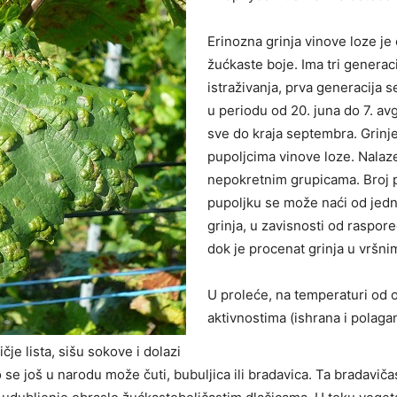
Erinozna grinja vinove loze je 
žućkaste boje. Ima tri genera
istraživanja, prva generacija s
u periodu od 20. juna do 7. avg
sve do kraja septembra. Grinj
pupoljcima vinove loze. Nalaz
nepokretnim grupicama. Broj p
pupoljku se može naći od jedno
grinja, u zavisnosti od raspor
dok je procenat grinja u vršni
U proleće, na temperaturi od o
aktivnostima (ishrana i polagan
ičje lista, sišu sokove i dolazi
o se još u narodu može čuti, bubuljica ili bradavica. Ta bradaviča