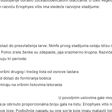
) udubljenje obraslo žućkastobeličastim dlačicama. U toku vegetac
m razviću Eriophyes vitis ima sledeće razvojne stadijume:
lazi do presvlačenja larve. Nimfe prvog stadijuma ostaju blizu m
 Polno zrele ženke su zdepaste, jaja srazmerno krupna. Razviće 
uju tri perioda:
vršini drugog i trećeg lista od osnove lastara
d dolazi do formiranja bobica
miraju na vršnim listovima letorasta
U povoljnim uslovima gale mog
ala je obrnuto proporcionalna broju gala na listu. Eriophyes viti
ve loze. Podložnije napadu su one sorte koje imaju maljaviji lis