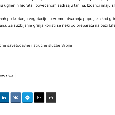
gljenih hidrata i povećanom sadržaju tanina. Izdanci imaju slab 
odmah po kretanju vegetacije, u vreme otvaranja pupoljaka kad gr
ana. Za suzbijanje grinja koristi se neki od preparata na bazi bi
redne savetodavne i stručne službe Srbije
inova loza