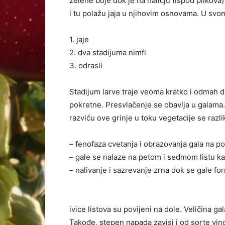
zelene boje dok je na naličju (ispod plikova
i tu polažu jaja u njihovim osnovama. U svo
1. jaje
2. dva stadijuma nimfi
3. odrasli
Stadijum larve traje veoma kratko i odmah do
pokretne. Presvlačenje se obavlja u galama.
razviću ove grinje u toku vegetacije se razlik
– fenofaza cvetanja i obrazovanja gala na po
– gale se nalaze na petom i sedmom listu ka
– nalivanje i sazrevanje zrna dok se gale for
ivice listova su povijeni na dole. Veličina g
Takođe, stepen napada zavisi i od sorte vino