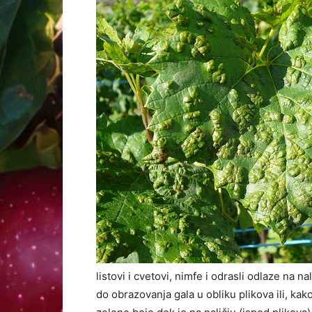
listovi i cvetovi, nimfe i odrasli odlaze na nal
do obrazovanja gala u obliku plikova ili, kak