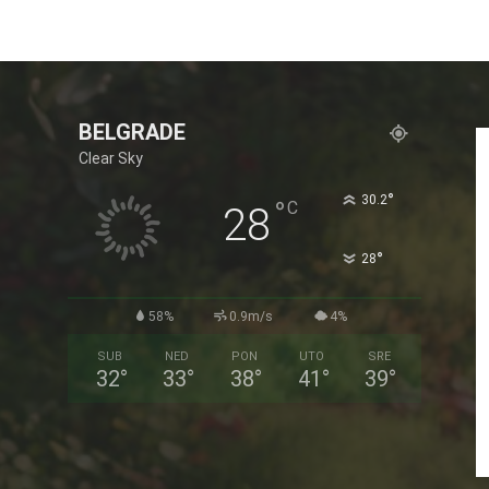
BELGRADE
Clear Sky
°
30.2
°
C
28
°
28
58%
0.9m/s
4%
SUB
NED
PON
UTO
SRE
32
°
33
°
38
°
41
°
39
°