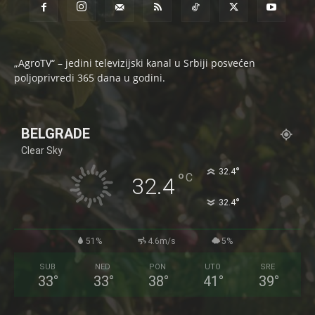
„AgroTV“ – jedini televizijski kanal u Srbiji posvećen
poljoprivredi 365 dana u godini.
BELGRADE
Clear Sky
°
32.4
°
C
32.4
°
32.4
51%
4.6m/s
5%
SUB
NED
PON
UTO
SRE
33
°
33
°
38
°
41
°
39
°