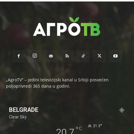
„AgroTV“ – jedini televizijski kanal u Srbiji posvećen
poljoprivredi 365 dana u godini.
BELGRADE
Clear Sky
°
21.3
°
C
20.7