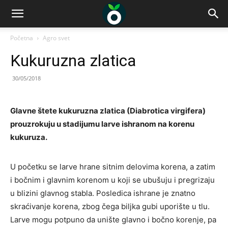
Početna
Agro svet
Kukuruzna zlatica
30/05/2018
Glavne štete kukuruzna zlatica (Diabrotica virgifera)
prouzrokuju u stadijumu larve ishranom na korenu
kukuruza.
U početku se larve hrane sitnim delovima korena, a zatim
i bočnim i glavnim korenom u koji se ubušuju i pregrizaju
u blizini glavnog stabla. Posledica ishrane je znatno
skraćivanje korena, zbog čega biljka gubi uporište u tlu.
Larve mogu potpuno da unište glavno i bočno korenje, pa