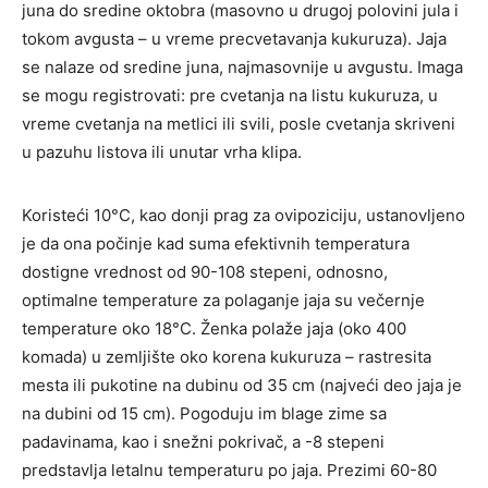
juna do sredine oktobra (masovno u drugoj polovini jula i
tokom avgusta – u vreme precvetavanja kukuruza). Jaja
se nalaze od sredine juna, najmasovnije u avgustu. Imaga
se mogu registrovati: pre cvetanja na listu kukuruza, u
vreme cvetanja na metlici ili svili, posle cvetanja skriveni
u pazuhu listova ili unutar vrha klipa.
Koristeći 10°C, kao donji prag za ovipoziciju, ustanovljeno
je da ona počinje kad suma efektivnih temperatura
dostigne vrednost od 90-108 stepeni, odnosno,
optimalne temperature za polaganje jaja su večernje
temperature oko 18°C. Ženka polaže jaja (oko 400
komada) u zemljište oko korena kukuruza – rastresita
mesta ili pukotine na dubinu od 35 cm (najveći deo jaja je
na dubini od 15 cm). Pogoduju im blage zime sa
padavinama, kao i snežni pokrivač, a -8 stepeni
predstavlja letalnu temperaturu po jaja. Prezimi 60-80