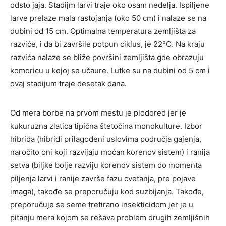
odsto jaja. Stadijm larvi traje oko osam nedelja. Ispiljene
larve prelaze mala rastojanja (oko 50 cm) i nalaze se na
dubini od 15 cm. Optimalna temperatura zemljišta za
razviće, i da bi završile potpun ciklus, je 22°C. Na kraju
razvića nalaze se bliže površini zemljišta gde obrazuju
komoricu u kojoj se učaure. Lutke su na dubini od 5 cm i
ovaj stadijum traje desetak dana.
Od mera borbe na prvom mestu je plodored jer je
kukuruzna zlatica tipična štetočina monokulture. Izbor
hibrida (hibridi prilagođeni uslovima područja gajenja,
naročito oni koji razvijaju moćan korenov sistem) i ranija
setva (biljke bolje razviju korenov sistem do momenta
piljenja larvi i ranije završe fazu cvetanja, pre pojave
imaga), takođe se preporučuju kod suzbijanja. Takođe,
preporučuje se seme tretirano insekticidom jer je u
pitanju mera kojom se rešava problem drugih zemljišnih