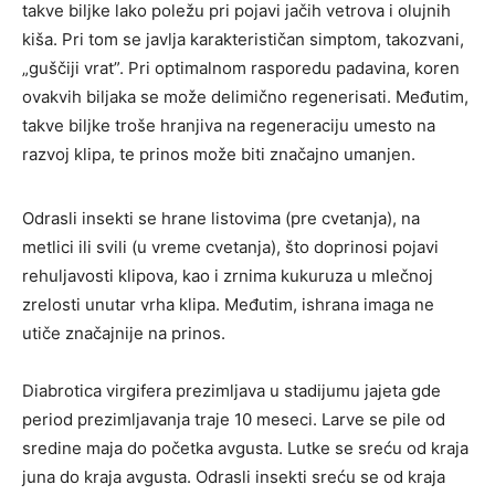
takve biljke lako poležu pri pojavi jačih vetrova i olujnih
kiša. Pri tom se javlja karakterističan simptom, takozvani,
„guščiji vrat”. Pri optimalnom rasporedu padavina, koren
ovakvih biljaka se može delimično regenerisati. Međutim,
takve biljke troše hranjiva na regeneraciju umesto na
razvoj klipa, te prinos može biti značajno umanjen.
Odrasli insekti se hrane listovima (pre cvetanja), na
metlici ili svili (u vreme cvetanja), što doprinosi pojavi
rehuljavosti klipova, kao i zrnima kukuruza u mlečnoj
zrelosti unutar vrha klipa. Međutim, ishrana imaga ne
utiče značajnije na prinos.
Diabrotica virgifera prezimljava u stadijumu jajeta gde
period prezimljavanja traje 10 meseci. Larve se pile od
sredine maja do početka avgusta. Lutke se sreću od kraja
juna do kraja avgusta. Odrasli insekti sreću se od kraja