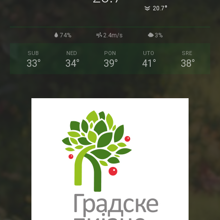
°
20.7
74%
2.4m/s
3%
SUB
NED
PON
UTO
SRE
33
°
34
°
39
°
41
°
38
°