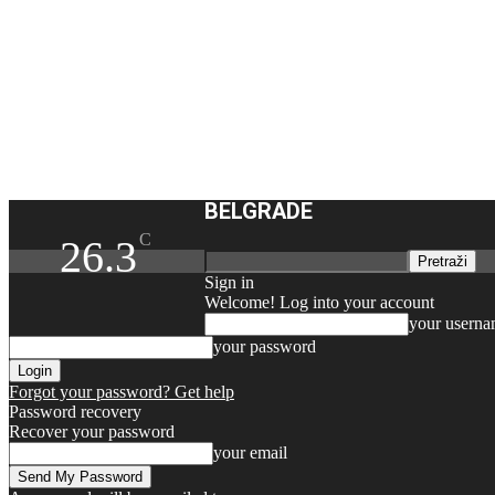
BELGRADE
C
26.3
Sign in
Welcome! Log into your account
your usern
your password
Forgot your password? Get help
Password recovery
Recover your password
your email