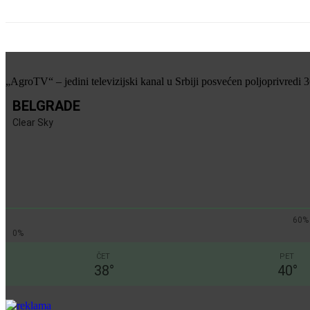
„AgroTV“ – jedini televizijski kanal u Srbiji posvećen poljoprivredi 
BELGRADE
Clear Sky
60%
0%
ČET
PET
38
°
40
°