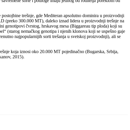
e savremene sorte i podloge imaju jednog od roditelja poreklom od
e postojbine trešnje, gde Mediteran apsolutno dominira u proizvodnji
AD (preko 300.000 MT), daleko iznad lidera u proizvodnji trešnje na
genotipovi čvrstog, hrskavog mesa (Biggareau tip ploda) koji su
pel“ (starog nemačkog genotipa i njenih klonova koji se uspešno gaje
utno najpopularnijih sorti trešanja u svetskoj proizvodnji), ali se
ešnje koja iznosi oko 20.000 MT pojedinačno (Bugarska, Srbija,
lkanov, 2015).