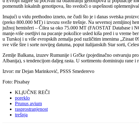
u Evropi najpre su počivali na odabiranju genotipova iz populacije l
pomenutih lokalnih genotipova, što svedoči o uspešnosti oplemenjivača
Imajući u vidu prethodno izneto, ne čudi što je i danas svetska proiz
(preko 800.000 MT) i izvozu sveže trešnje. Na severnoj zemljinoj hem
južnoj hemisferi – Čilea sa oko 75.000 MT (FAOSTAT Database i NO
manje-više osetljivi na pucanje pokožice usled kiša pred i u vreme be
u Turskoj i u više evropskih zemalja pod različitim imenima „Ziraat 09
sve više šire i sorte novijeg datuma, poput italijanskih Star sorti, C
Zemlje Balkana, izuzev Rumunije i Grčke (pojedinačno ostvaruju pro
Albanija), s tendencijom daljeg rasta. U sortimentu dominiraju rane i r
Izvor: mr Dejan Marinković, PSSS Smederevo
Foto: Pixabay
KLjUČNE REČI
poreklo
Prunus avium
rasprostranjenost
trešnja
Share