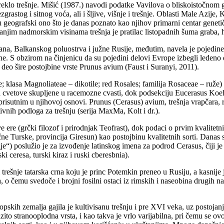
poreklo trešnje. Mišić (1987.) navodi podatke Vavilova o bliskoistočno
grastog i sitnog voća, ali i šljive, višnje i trešnje. Oblasti Male Azij
geografski ono što je danas poznato kao njihov primarni centar genetič
jim nadmorskim visinama trešnja je pratilac listopadnih šuma graba, h
rana, Balkanskog poluostrva i južne Rusije, međutim, navela je pojedin
e. S obzirom na činjenicu da su pojedini delovi Evrope izbegli ledeno d
 deo šire postojbine vrste Prunus avium (Faust i Suranyi, 2011).
 klasa Magnoliateae – dikotile; red Rosales; familija Rosaceae – ruže)
cvetove skupljene u racemozne cvasti, dok podsekciju Eucerasus Koehne 
prisutnim u njihovoj osnovi. Prunus (Cerasus) avium, trešnja vrapčara, ro
ivnih podloga za trešnju (serija MaxMa, Kolt i dr.).
ve ere (grčki filozof i prirodnjak Teofrast), dok podaci o prvim kvalitet
ne Turske, provincija Giresun) kao postojbinu kvalitetnih sorti. Danas 
je“) poslužio je za izvođenje latinskog imena za podrod Cerasus, čiji je 
ski ceresa, turski kiraz i ruski cberesbnia).
ti trešnje tatarska crna koju je princ Potemkin preneo u Rusiju, a kasn
o čemu svedoče i brojni fosilni ostaci iz rimskih i naseobina drugih na
skih zemalja gajila je kultivisanu trešnju i pre XVI veka, uz postojanje
ito stranooplodna vrsta, i kao takva je vrlo varijabilna, pri čemu se ov