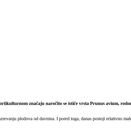
ikulturnom značaju naročito se ističe vrsta Prunus avium, rodonač
azrevanju plodova od davnina. I pored toga, danas postoji relativno mal