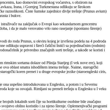
m gencentru, kao domovini evropskog voćarstva, s obzirom na
e, Kavkaza, Irana, i Gornjeg Turkmestana odlikuju se širokom
ke raznolikosti. Čiste šumske zajednice divlje trešnje (Prunus avium)
rasta i bukve.
e istraživače na zaključak o Evropi kao sekundarnom gencentru
oba, i da je malo verovatno vrlo rano rasejanje (spontano širenje)
 vodi do roda Prunus, u okviru kojeg je izvršena podela na 4 podroda
odlikuju uspravni i šireći čašični listići sa pojedinačnim (rodnim)
donačelnik je privredno značajnih sorti trešnje, a takođe se koristi i
nim rimskim sortama dolaze od Plinija Starijeg (I vek nove ere), koji
se ova oblast smatra ishodištem imena trešnje. Naime, starogrčki
starogrčki koren prenet i u druge evropske jezike (staroengleski ciris,
ije je ona uspešno introdukovana u Englesku, a potom i u Severnu
roda koje su osvajali. Rimljani su preneli trešnju u Englesku u I veku
 brojnih lokalnih sorti čije su hortikulturne osobine bile značajno
o svojstvo obilno koristilo i za njeno širenje. Oplemenjivački programi