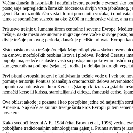
Većina današnjih istorijskih i naučnih izvora potvrđuje evroazijsko 
postojanje nepreglednih šumskih biocenoza divljih vrsta jabučastog, jez
genetičkom raznolikušću vrsta i formi pomenutih voćaka, i obuhvataju 
tamo se sporadično susreću na oko 2.000 m nadmorske visine, a na man
Prisustvo trešnje u šumama širom centralne i severne Evrope, Medite
trešnje, dakle mestu sekundarne migracije ove voćke iz svoje postojbin
divlje trešnje pre ovog perioda, današnje gledište prihvata Evropu kao
Sistematsko mesto trešnje (odeljak Magnoliophyta – skrivenosemenice;
na osnovu morfoloških osobina listova i plodova. Podrod Cerasus ima 
pupoljcima, sedeće i štitaste cvasti sa postojanim pokrovnim listićima 
kao generativna podloga (sejanac) i roditelj u dobijanju drugih vegetat
Prvi pisani evropski tragovi o kultivisanju trešnje vode u I vek pre no
pominje teritoriju Pontusa (današnjih crnomorskih delova severnoistoč
toponim za poluostrvo i luku Kerasus (starogrčki izraz za „stablo trešn
nemački kerse ili kirissa, staroitalijanski ciriega, francuski cerise, špan
Ova oblast takođe je poznata i kao postojbina jedne od najstarijih sor
Ameriku. Najčešće se kultura trešnje širila kroz Evropu putem semena, 
nove ere.
Kako svedoči Iezzoni A.F., 1984 (citat Brown et al., 1996) većina evrop
poboljšane tradicionalnim tehnologijama gajenja. Prunus avium je izraz