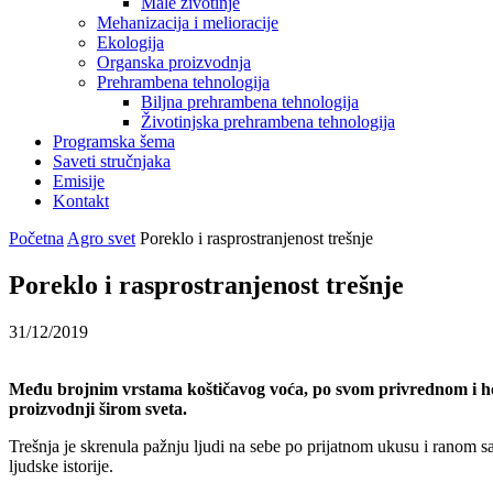
Male životinje
Mehanizacija i melioracije
Ekologija
Organska proizvodnja
Prehrambena tehnologija
Biljna prehrambena tehnologija
Životinjska prehrambena tehnologija
Programska šema
Saveti stručnjaka
Emisije
Kontakt
Početna
Agro svet
Poreklo i rasprostranjenost trešnje
Poreklo i rasprostranjenost trešnje
31/12/2019
Među brojnim vrstama koštičavog voća, po svom privrednom i hort
proizvodnji širom sveta.
Trešnja je skrenula pažnju ljudi na sebe po prijatnom ukusu i ranom s
ljudske istorije.