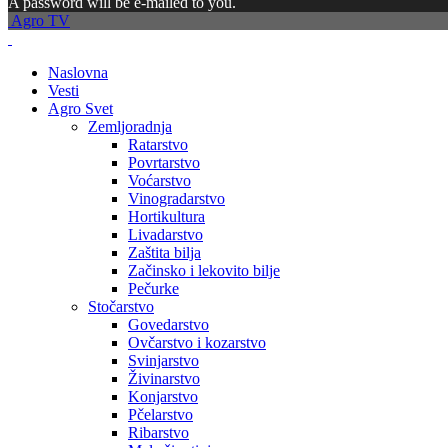
A password will be e-mailed to you.
Agro TV
Naslovna
Vesti
Agro Svet
Zemljoradnja
Ratarstvo
Povrtarstvo
Voćarstvo
Vinogradarstvo
Hortikultura
Livadarstvo
Zaštita bilja
Začinsko i lekovito bilje
Pečurke
Stočarstvo
Govedarstvo
Ovčarstvo i kozarstvo
Svinjarstvo
Živinarstvo
Konjarstvo
Pčelarstvo
Ribarstvo