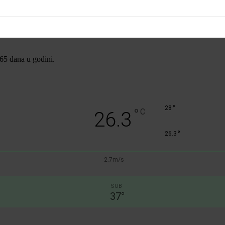
365 dana u godini.
°
28
°
C
26.3
°
26.3
2.7m/s
SUB
37
°