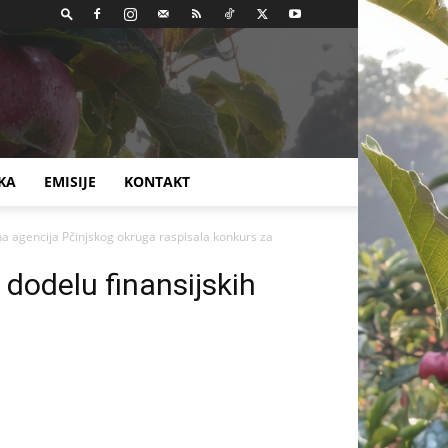
KA
EMISIJE
KONTAKT
a agencija Pčinjskog okruga raspisala konkurs za
dodelu finansijskih