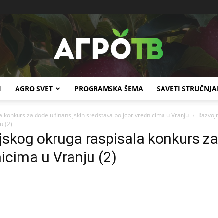
I
AGRO SVET
PROGRAMSKA ŠEMA
SAVETI STRUČNJA
Agro
a konkurs za dodelu finansijskih sredstava poljoprivrednicima u Vranju
Razvojn
u (2)
jskog okruga raspisala konkurs za 
icima u Vranju (2)
TV