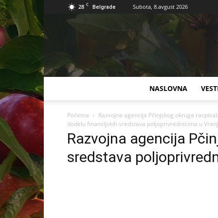
C
28
Subota, 8.avgust 2026
Belgrade
NASLOVNA
VEST
Početna
Razvojna agencija Pčinjskog okruga raspisal
dodelu finansijskih sredstava poljoprivrednicima u Vranj
Razvojna agencija Pčin
sredstava poljoprivredn