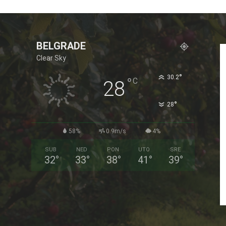
BELGRADE
Clear Sky
°
30.2
°
C
28
°
28
58%
0.9m/s
4%
SUB
NED
PON
UTO
SRE
32
°
33
°
38
°
41
°
39
°