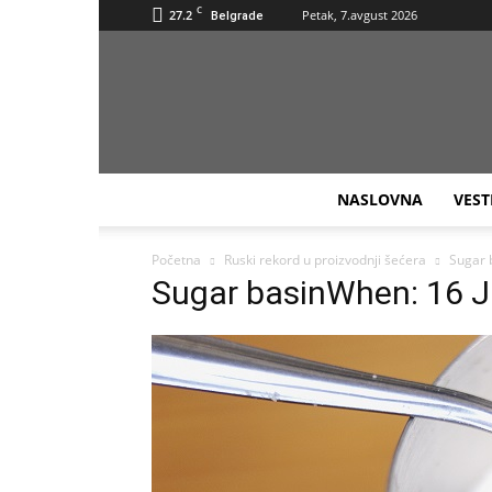
C
27.2
Petak, 7.avgust 2026
Belgrade
NASLOVNA
VEST
Početna
Ruski rekord u proizvodnji šećera
Sugar 
Sugar basinWhen: 16 J