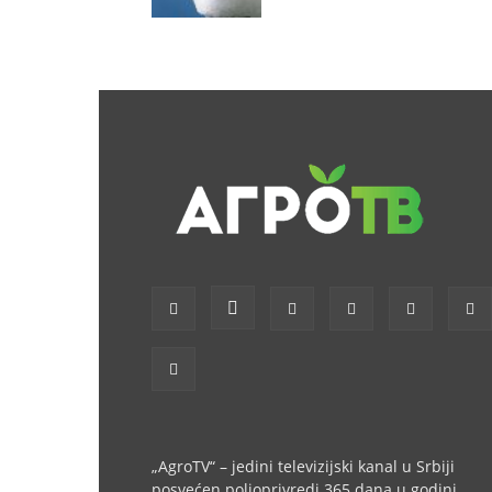
„AgroTV“ – jedini televizijski kanal u Srbiji
posvećen poljoprivredi 365 dana u godini.