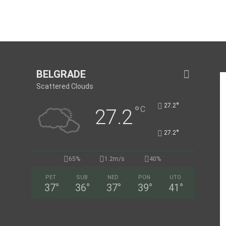
BELGRADE
Scattered Clouds
°
27.2
°
C
27.2
°
27.2
65%
1.2m/s
40%
PET
SUB
NED
PON
UTO
37
°
36
°
37
°
39
°
41
°