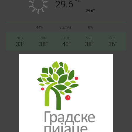
°
C
29.6
°
29.6
44%
3.2m/s
0%
NED
PON
UTO
SRE
ČET
33
°
38
°
40
°
38
°
36
°