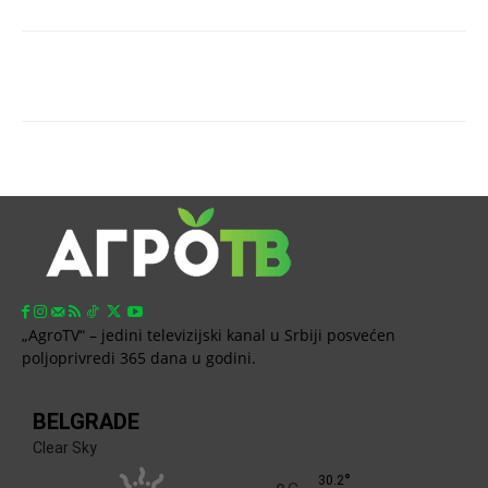
„AgroTV“ – jedini televizijski kanal u Srbiji posvećen
poljoprivredi 365 dana u godini.
BELGRADE
Clear Sky
°
30.2