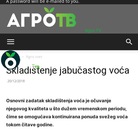
A password will be e-mailed to you.
Agro TV
Početna
Agro svet
Skladištenje jabučastog voća
20/12/2018
Osnovni zadatak skladištenja voća je očuvanje
njegovog kvaliteta u što dužem vremenskom periodu,
čime se omogućava kontinuirana ponuda svežeg voća
tokom čitave godine.