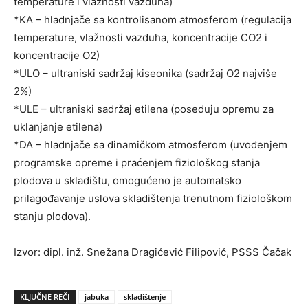
temperature i vlažnosti vazduha)
*KA – hladnjače sa kontrolisanom atmosferom (regulacija
temperature, vlažnosti vazduha, koncentracije CO2 i
koncentracije O2)
*ULO – ultraniski sadržaj kiseonika (sadržaj O2 najviše
2%)
*ULE – ultraniski sadržaj etilena (poseduju opremu za
uklanjanje etilena)
*DA – hladnjače sa dinamičkom atmosferom (uvođenjem
programske opreme i praćenjem fiziološkog stanja
plodova u skladištu, omogućeno je automatsko
prilagođavanje uslova skladištenja trenutnom fiziološkom
stanju plodova).
Izvor: dipl. inž. Snežana Dragićević Filipović, PSSS Čačak
KLJUČNE REČI
jabuka
skladištenje