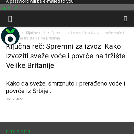
A password will be e-mailed to you.
Agro TV
Početna
Ključne reči
Spremni za izvoz: Kako izvoziti sveže voće i
povrće na tržište Velike Britanije
Ključna reč: Spremni za izvoz: Kako
izvoziti sveže voće i povrće na tržište
Velike Britanije
Kako da sveže, smrznuto i prerađeno voće i
povrće iz Srbije...
06/07/2022