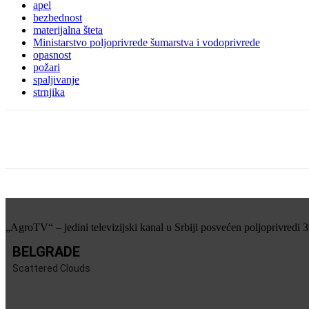
apel
bezbednost
materijalna šteta
Ministarstvo poljoprivrede šumarstva i vodoprivrede
opasnost
požari
spaljivanje
strnjika
Share
„AgroTV“ – jedini televizijski kanal u Srbiji posvećen poljoprivredi 
BELGRADE
Scattered Clouds