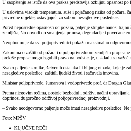
U saopštenju se ističe da ova praksa predstavlja ozbiljnu opasnost po 
U uslovima visokih temperatura, suše i pojačanog rizika od požara, č
privredne objekte, ostavljajući za sobom nesagledive posledice.
Pored neposredne opasnosti od požara, paljenje strnjike nanosi trajnu
zemljišta, što dovodi do smanjenja prinosa, degradacije i povećane ero
Neophodno je da svi poljoprivrednici pokažu maksimalnu odgovornost i
Zakonima o zaštiti od požara i o poljoprivrednom zemljištu propisane 
prekrše propise mogu izgubiti pravo na podsticaje, u skladu sa važeć
Svako paljenje strnjike, žetvenih ostataka ili biljnog otpada, koje je z
nesagledive posledice, zaštitili ljudski životi i sačuvala imovina.
Ministar poljoprivrede, šumarstva i vodoprivrede prof. dr Dragan Gla
Prema njegovim rečima, postoje bezbedni i održivi načini upravljanja 
doprinosi dugoročno održivoj poljoprivrednoj proizvodnji.
– Svako neodgovorno paljenje može imati nesagledive posledice. Ne pal
Foto: MPŠV
KLjUČNE REČI