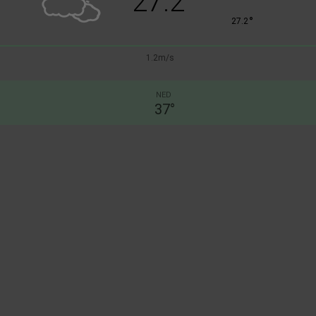
27.2
°
27.2
1.2m/s
NED
37
°