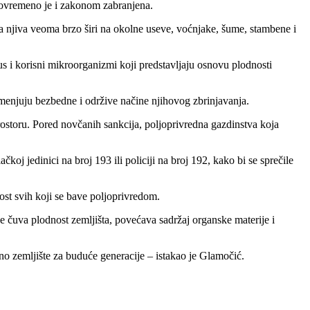
istovremeno je i zakonom zabranjena.
a njiva veoma brzo širi na okolne useve, voćnjake, šume, stambene i
us i korisni mikroorganizmi koji predstavljaju osnovu plodnosti
menjuju bezbedne i održive načine njihovog zbrinjavanja.
rostoru. Pored novčanih sankcija, poljoprivredna gazdinstva koja
koj jedinici na broj 193 ili policiji na broj 192, kako bi se sprečile
st svih koji se bave poljoprivredom.
e čuva plodnost zemljišta, povećava sadržaj organske materije i
no zemljište za buduće generacije – istakao je Glamočić.