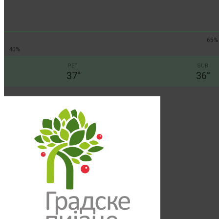
65%
40%
PET
SUB
37
°
36
°