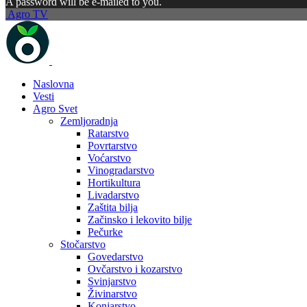
A password will be e-mailed to you.
Agro TV
Naslovna
Vesti
Agro Svet
Zemljoradnja
Ratarstvo
Povrtarstvo
Voćarstvo
Vinogradarstvo
Hortikultura
Livadarstvo
Zaštita bilja
Začinsko i lekovito bilje
Pečurke
Stočarstvo
Govedarstvo
Ovčarstvo i kozarstvo
Svinjarstvo
Živinarstvo
Konjarstvo