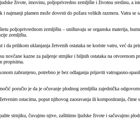
ljudske živote, imovinu, poljoprivredno zemljište i životnu sredinu, a 
ak i najmanji plamen može dovesti do požara velikih razmera. Vatra se s
 štetu poljoprivrednom zemljištu – uništavaju se organska materija, hum
zije zemljišta.
 da prilikom uklanjanja žetvenih ostataka ne koriste vatru, već da pri
su novčane kazne za paljenje strnjike i biljnih ostataka na otvorenom p
im propisima.
akonom zabranjeno, potrebno je bez odlaganja prijaviti vatrogasno-spasilač
močić poručio je da je očuvanje plodnog zemljišta zajednička odgovorno
žetvenim ostacima, poput njihovog zaoravanja ili kompostiranja, čime s
ite strnjiku, čuvajmo njive, zaštitimo ljudske živote i sačuvajmo plod