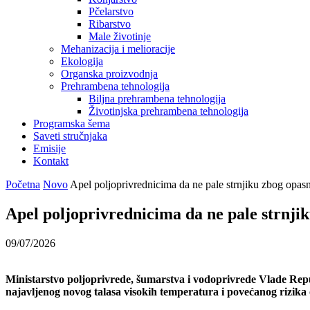
Pčelarstvo
Ribarstvo
Male životinje
Mehanizacija i melioracije
Ekologija
Organska proizvodnja
Prehrambena tehnologija
Biljna prehrambena tehnologija
Životinjska prehrambena tehnologija
Programska šema
Saveti stručnjaka
Emisije
Kontakt
Početna
Novo
Apel poljoprivrednicima da ne pale strnjiku zbog opas
Apel poljoprivrednicima da ne pale strnji
09/07/2026
Ministarstvo poljoprivrede, šumarstva i vodoprivrede Vlade Repub
najavljenog novog talasa visokih temperatura i povećanog rizika