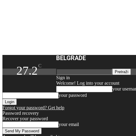
BELGRADE
C
27.2
Sign in
Welcome! Log into your account
your usern
your password
Forgot your password? Get help
Password recovery
Recover your password
your email