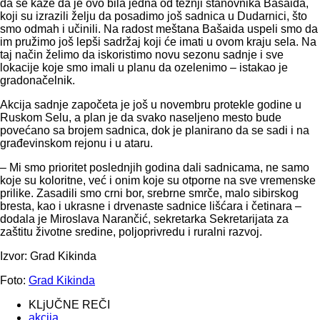
da se kaže da je ovo bila jedna od težnji stanovnika Bašaida,
koji su izrazili želju da posadimo još sadnica u Dudarnici, što
smo odmah i učinili. Na radost meštana Bašaida uspeli smo da
im pružimo još lepši sadržaj koji će imati u ovom kraju sela. Na
taj način želimo da iskoristimo novu sezonu sadnje i sve
lokacije koje smo imali u planu da ozelenimo – istakao je
gradonačelnik.
Akcija sadnje započeta je još u novembru protekle godine u
Ruskom Selu, a plan je da svako naseljeno mesto bude
povećano sa brojem sadnica, dok je planirano da se sadi i na
građevinskom rejonu i u ataru.
– Mi smo prioritet poslednjih godina dali sadnicama, ne samo
koje su koloritne, već i onim koje su otporne na sve vremenske
prilike. Zasadili smo crni bor, srebrne smrče, malo sibirskog
bresta, kao i ukrasne i drvenaste sadnice lišćara i četinara –
dodala je Miroslava Narančić, sekretarka Sekretarijata za
zaštitu životne sredine, poljoprivredu i ruralni razvoj.
Izvor: Grad Kikinda
Foto:
Grad Kikinda
KLjUČNE REČI
akcija