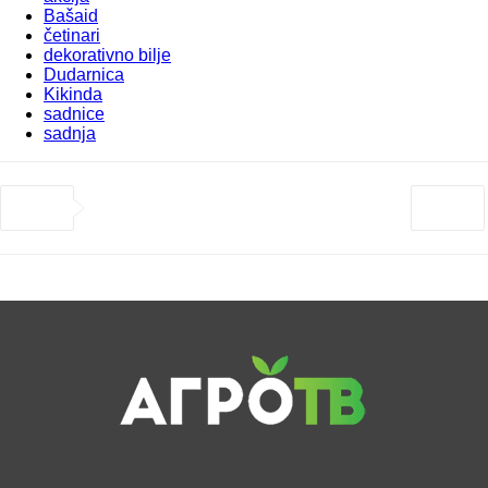
Bašaid
četinari
dekorativno bilje
Dudarnica
Kikinda
sadnice
sadnja