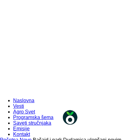
Naslovna
Vesti
Agro Svet
Programska šema
Saveti stručnjaka
Emisije
Kontakt
Početna
Novo
Bašaid i park Dudarnica ulepšani novim