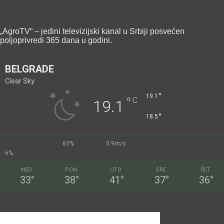
„AgroTV“ – jedini televizijski kanal u Srbiji posvećen
poljoprivredi 365 dana u godini.
BELGRADE
Clear Sky
°
19.1
°
C
19.1
°
18.5
63%
0.9m/s
6%
NED
PON
UTO
SRE
ČET
33
°
38
°
41
°
37
°
36
°