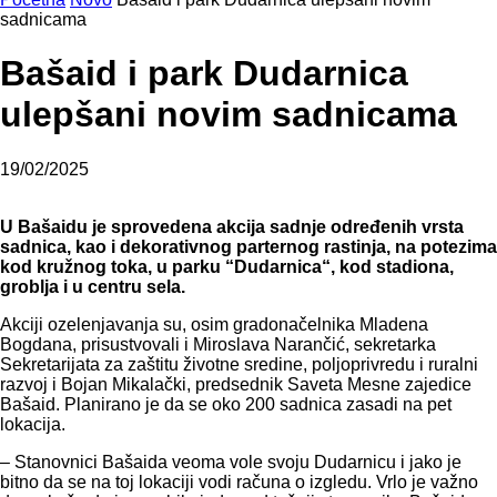
sadnicama
Bašaid i park Dudarnica
ulepšani novim sadnicama
19/02/2025
U Bašaidu je sprovedena akcija sadnje određenih vrsta
sadnica, kao i dekorativnog parternog rastinja, na potezima
kod kružnog toka, u parku “Dudarnica“, kod stadiona,
groblja i u centru sela.
Akciji ozelenjavanja su, osim gradonačelnika Mladena
Bogdana, prisustvovali i Miroslava Narančić, sekretarka
Sekretarijata za zaštitu životne sredine, poljoprivredu i ruralni
razvoj i Bojan Mikalački, predsednik Saveta Mesne zajedice
Bašaid. Planirano je da se oko 200 sadnica zasadi na pet
lokacija.
– Stanovnici Bašaida veoma vole svoju Dudarnicu i jako je
bitno da se na toj lokaciji vodi računa o izgledu. Vrlo je važno