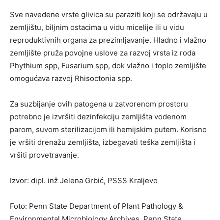
Sve navedene vrste glivica su paraziti koji se održavaju u
zemljištu, biljnim ostacima u vidu micelije ili u vidu
reproduktivnih organa za prezimljavanje. Hladno i vlažno
zemljište pruža povojne uslove za razvoj vrsta iz roda
Phythium spp, Fusarium spp, dok vlažno i toplo zemljište
omogućava razvoj Rhisoctonia spp.
Za suzbijanje ovih patogena u zatvorenom prostoru
potrebno je izvršiti dezinfekciju zemljišta vodenom
parom, suvom sterilizacijom ili hemijskim putem. Korisno
je vršiti drenažu zemljišta, izbegavati teška zemljišta i
vršiti provetravanje.
Izvor: dipl. inž Jelena Grbić, PSSS Kraljevo
Foto: Penn State Department of Plant Pathology &
Environmental Microbiology Archives, Penn State