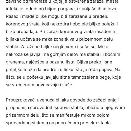
zavisno od fenofaze u kojoj je ostvarena zaraza, mesta
infekcije, odnosno biljnog organa, i spoljašnjih uslova.
Rasad i mlade biljke mogu biti zaražene u predelu
korenovog vrata, koji nekrotira i obolele biljke poležu i
brzo propadaju. Pri zarazi korenovog vrata rasađenih
biljaka uočava se mrka zona tkiva u prizemnom delu
stabla. Zaražene biljke naglo venu i suše se. Mrka
nekroza se javlja i na gornjim delovima stabla ili bočnim
granama, najčešće u pazuhu lista. Gljiva preko lisne
peteljke može da prodre i u lisku, što je ređa pojava. Na
lišću se u početku javljaju sitne tamnozelene pege, koje
se vremenom povećavaju i suše.
Prouzrokovači uvenuća biljaka dovode do začepljenja i
propadanja sprovodnih sudova stabla, obično u njegovom
prizemnom delu, što se manifestuje mrkom bojom
sprovodnog sistema na poprečnom preseku stabla.