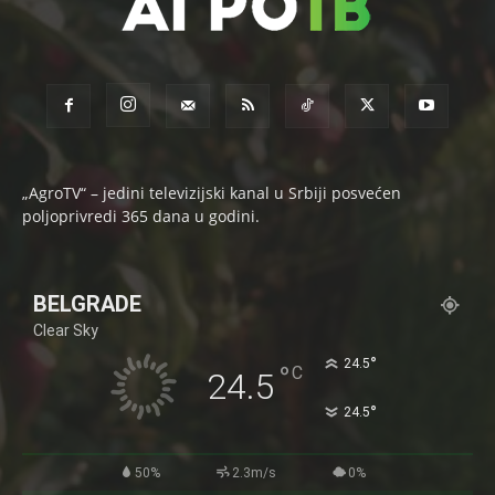
„AgroTV“ – jedini televizijski kanal u Srbiji posvećen
poljoprivredi 365 dana u godini.
BELGRADE
Clear Sky
°
24.5
°
C
24.5
°
24.5
50%
2.3m/s
0%