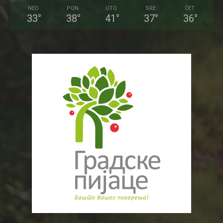
NED
PON
UTO
SRE
ČET
33
°
38
°
41
°
37
°
36
°