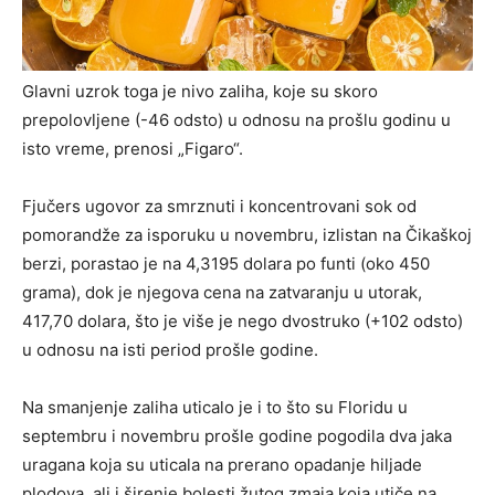
Glavni uzrok toga je nivo zaliha, koje su skoro
prepolovljene (-46 odsto) u odnosu na prošlu godinu u
isto vreme, prenosi „Figaro“.
Fjučers ugovor za smrznuti i koncentrovani sok od
pomorandže za isporuku u novembru, izlistan na Čikaškoj
berzi, porastao je na 4,3195 dolara po funti (oko 450
grama), dok je njegova cena na zatvaranju u utorak,
417,70 dolara, što je više je nego dvostruko (+102 odsto)
u odnosu na isti period prošle godine.
Na smanjenje zaliha uticalo je i to što su Floridu u
septembru i novembru prošle godine pogodila dva jaka
uragana koja su uticala na prerano opadanje hiljade
plodova, ali i širenje bolesti žutog zmaja koja utiče na