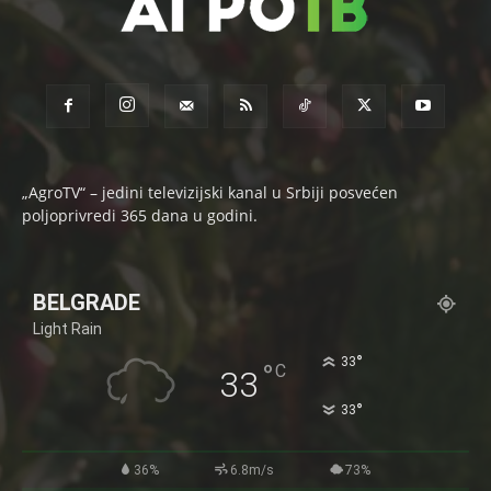
„AgroTV“ – jedini televizijski kanal u Srbiji posvećen
poljoprivredi 365 dana u godini.
BELGRADE
Light Rain
°
33
°
C
33
°
33
36%
6.8m/s
73%