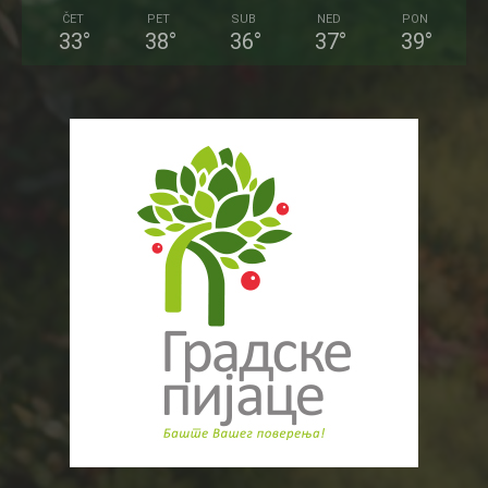
ČET
PET
SUB
NED
PON
33
°
38
°
36
°
37
°
39
°