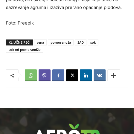
sazrevanje agruma i izaziva prerano opadanje plodova.
Foto: Freepik
KLJUČNE REČI
cena
pomorandža
SAD
sok
sok od pomorandže