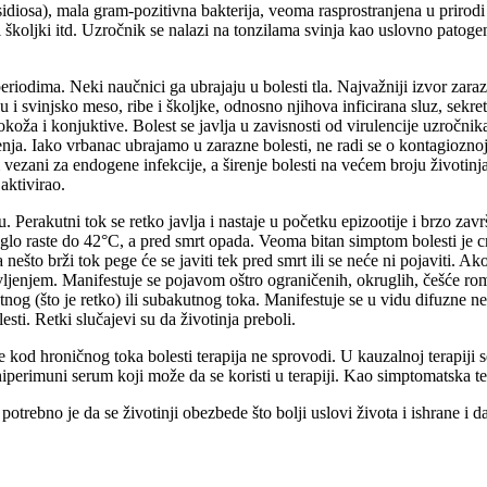
idiosa), mala gram-pozitivna bakterija, veoma rasprostranjena u prirodi
riba i školjki itd. Uzročnik se nalazi na tonzilama svinja kao uslovno p
periodima. Neki naučnici ga ubrajaju u bolesti tla. Najvažniji izvor zara
u i svinjsko meso, ribe i školjke, odnosno njihova inficirana sluz, sekreti
okoža i konjuktive. Bolest se javlja u zavisnosti od virulencije uzročnika
ja. Iako vrbanac ubrajamo u zarazne bolesti, ne radi se o kontagioznoj z
vezani za endogene infekcije, a širenje bolesti na većem broju životinj
aktivirao.
Perakutni tok se retko javlja i nastaje u početku epizootije i brzo zav
glo raste do 42°C, a pred smrt opada. Veoma bitan simptom bolesti je crv
što brži tok pege će se javiti tek pred smrt ili se neće ni pojaviti. Ako
zdravljenjem. Manifestuje se pojavom oštro ograničenih, okruglih, češć
utnog (što je retko) ili subakutnog toka. Manifestuje se u vidu difuzne
sti. Retki slučajevi su da životinja preboli.
d hroničnog toka bolesti terapija ne sprovodi. U kauzalnoj terapiji se ko
 hiperimuni serum koji može da se koristi u terapiji. Kao simptomatska ter
, potrebno je da se životinji obezbede što bolji uslovi života i ishrane 