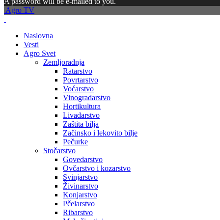
A password will be e-mailed to you.
Agro TV
Naslovna
Vesti
Agro Svet
Zemljoradnja
Ratarstvo
Povrtarstvo
Voćarstvo
Vinogradarstvo
Hortikultura
Livadarstvo
Zaštita bilja
Začinsko i lekovito bilje
Pečurke
Stočarstvo
Govedarstvo
Ovčarstvo i kozarstvo
Svinjarstvo
Živinarstvo
Konjarstvo
Pčelarstvo
Ribarstvo