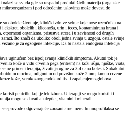
 i nalazi se svuda gde su raspadni produkti živih materija (organske
atogen mikroorganizam i pod određenim uslovima može dovesti do
ze su obolele životinje, klinički zdrave svinje koje nose uzročnika na
 i ekskreti obolelih i kliconoša, urin i feces, kontaminirana hrana i
, otpornosti organizma, prisustva stresa i u zavisnosti od drugih
arazi, što znači da ukoliko oboli jedna svinja u uzgoju, ostale svinje
a vezano je za egzogene infekcije. Da bi nastala endogena infekcija
ršava uginućem bez ispoljavanja kliničkih simptoma. Akutni tok je
enilo kože u vidu crvenih pega (eritrem) na koži ušiju, njuške, vrata,
 se ne primeni terapija, životinja ugine za 3-4 dana bolesti. Subakutni
e romboidnim otocima, odignutim od površine kože 2 mm, tamno crvene
 nekroze kože, verukoznog endokarditisa i zapaljenjem zglobova.
risti penicilin koji je lek izbora. U terapiji se mogu koristiti i
apija mogu se davati analeptici, vitamini i minerali.
i da se sprovode odgovarajuće zoosanitarne mere. Imunoprofilaksa se