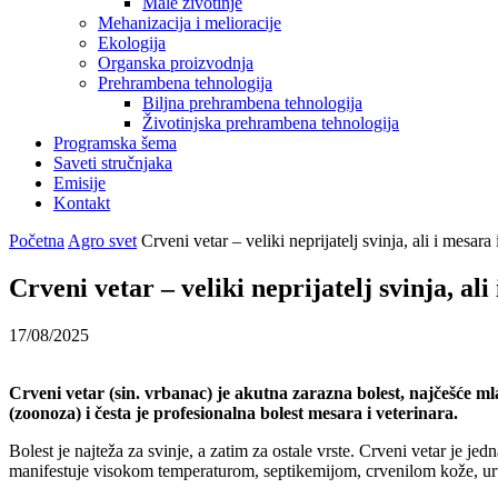
Male životinje
Mehanizacija i melioracije
Ekologija
Organska proizvodnja
Prehrambena tehnologija
Biljna prehrambena tehnologija
Životinjska prehrambena tehnologija
Programska šema
Saveti stručnjaka
Emisije
Kontakt
Početna
Agro svet
Crveni vetar – veliki neprijatelj svinja, ali i mesara 
Crveni vetar – veliki neprijatelj svinja, ali
17/08/2025
Crveni vetar (sin. vrbanac) je akutna zarazna bolest, najčešće mlad
(zoonoza) i česta je profesionalna bolest mesara i veterinara.
Bolest je najteža za svinje, a zatim za ostale vrste. Crveni vetar je j
manifestuje visokom temperaturom, septikemijom, crvenilom kože, urtik