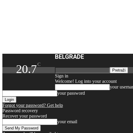
BELGRADE
C
20.7
Sign in
Welcome! Log into your account
your usern
your password
Forgot your password? Get help
Password recovery
Recover your password
your email