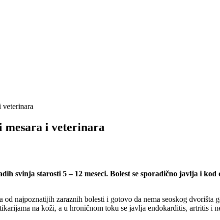
i veterinara
 i mesara i veterinara
ih svinja starosti 5 – 12 meseci. Bolest se sporadično javlja i kod o
edna od najpoznatijih zaraznih bolesti i gotovo da nema seoskog dvorišta
arijama na koži, a u hroničnom toku se javlja endokarditis, artritis i 