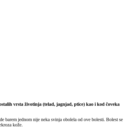
stalih vrsta životinja (telad, jagnjad, ptice) kao i kod čoveka
 gde barem jednom nije neka svinja obolela od ove bolesti. Bolest se
nekroza kože.