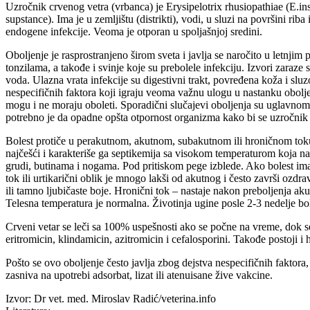
Uzročnik crvenog vetra (vrbanca) je Erysipelotrix rhusiopathiae (E.ins
supstance). Ima je u zemljištu (distrikti), vodi, u sluzi na površini 
endogene infekcije. Veoma je otporan u spoljašnjoj sredini.
Oboljenje je rasprostranjeno širom sveta i javlja se naročito u letnjim 
tonzilama, a takođe i svinje koje su prebolele infekciju. Izvori zaraze s
voda. Ulazna vrata infekcije su digestivni trakt, povređena koža i sluz
nespecifičnih faktora koji igraju veoma važnu ulogu u nastanku oboljen
mogu i ne moraju oboleti. Sporadični slučajevi oboljenja su uglavnom 
potrebno je da opadne opšta otpornost organizma kako bi se uzročnik 
Bolest protiče u perakutnom, akutnom, subakutnom ili hroničnom toku. 
najčešći i karakteriše ga septikemija sa visokom temperaturom koja na
grudi, butinama i nogama. Pod pritiskom pege izblede. Ako bolest ima ne
tok ili urtikarični oblik je mnogo lakši od akutnog i često završi o
ili tamno ljubičaste boje. Hronični tok – nastaje nakon preboljenja ak
Telesna temperatura je normalna. Životinja ugine posle 2-3 nedelje bole
Crveni vetar se leči sa 100% uspešnosti ako se počne na vreme, dok se ko
eritromicin, klindamicin, azitromicin i cefalosporini. Takođe postoji i
Pošto se ovo oboljenje često javlja zbog dejstva nespecifičnih faktora
zasniva na upotrebi adsorbat, lizat ili atenuisane žive vakcine.
Izvor: Dr vet. med. Miroslav Radić/veterina.info