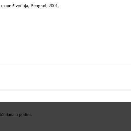
i mane životinja, Beograd, 2001.
365 dana u godini.