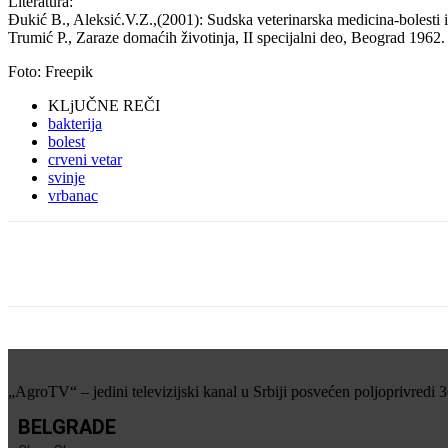
Literatura:
Đukić B., Aleksić.V.Z.,(2001): Sudska veterinarska medicina-bolesti 
Trumić P., Zaraze domaćih životinja, II specijalni deo, Beograd 1962.
Foto: Freepik
KLjUČNE REČI
bakterija
bolest
crveni vetar
svinje
vrbanac
Share
„AgroTV“ – jedini televizijski kanal u Srbiji posvećen poljoprivredi 
BELGRADE