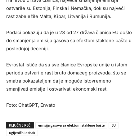
Na nivou država članica, najveće smanjenje emisija
ostvarile su Estonija, Finska i Nemačka, dok su najveći
rast zabeležile Malta, Kipar, Litvanija i Rumunija.
Podaci pokazuju da je u 23 od 27 država članica EU došlo
do smanjenja emisija gasova sa efektom staklene bašte u
poslednjoj deceniji.
Evrostat ističe da su sve članice Evropske unije u istom
periodu ostvarile rast bruto domaćeg proizvoda, što se
smatra pokazateljem da je moguće istovremeno
smanjivati emisije i ostvarivati ekonomski rast.
Foto: ChatGPT, Envato
KLJUČNE REČI
emisija gasova sa efektom staklene bašte
EU
ugljenični otisak