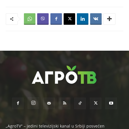
„AgroTV“ – jedini televizijski kanal u Srbiji posvećen