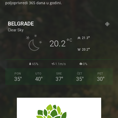
poljoprivredi 365 dana u godini.
BELGRADE
Clear Sky
°
21.3
°
C
20.2
°
20.2
65%
1.1m/s
0%
PON
UTO
SRE
ČET
PET
35
°
40
°
37
°
35
°
30
°