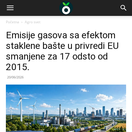
Početna
Agro svet
Emisije gasova sa efektom
staklene bašte u privredi EU
smanjene za 17 odsto od
2015.
20/06/2026