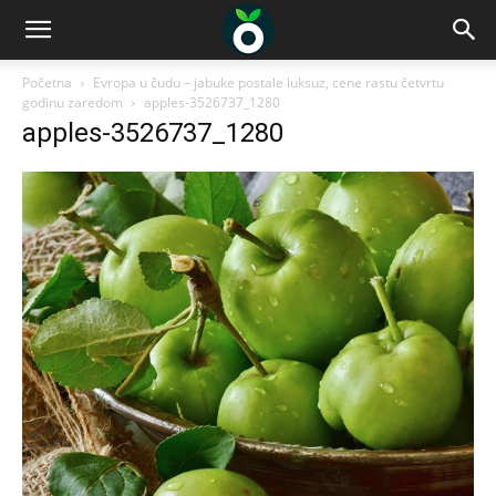
Početna
Evropa u čudu – jabuke postale luksuz, cene rastu četvrtu
godinu zaredom
apples-3526737_1280
apples-3526737_1280