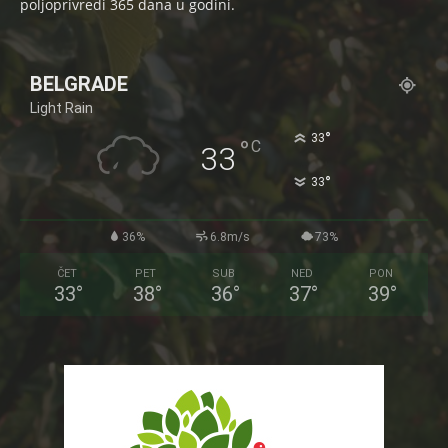
poljoprivredi 365 dana u godini.
BELGRADE
Light Rain
°
33
°
C
33
°
33
36%
6.8m/s
73%
ČET
PET
SUB
NED
PON
33
°
38
°
36
°
37
°
39
°