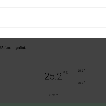
365 dana u godini.
°
25.2
°
C
25.2
°
25.2
2.7m/s