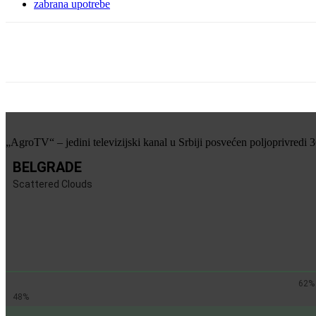
zabrana upotrebe
Share
„AgroTV“ – jedini televizijski kanal u Srbiji posvećen poljoprivredi 
BELGRADE
Scattered Clouds
62%
48%