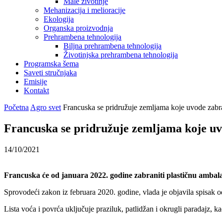
Male životinje
Mehanizacija i melioracije
Ekologija
Organska proizvodnja
Prehrambena tehnologija
Biljna prehrambena tehnologija
Životinjska prehrambena tehnologija
Programska šema
Saveti stručnjaka
Emisije
Kontakt
Početna
Agro svet
Francuska se pridružuje zemljama koje uvode zabra
Francuska se pridružuje zemljama koje uv
14/10/2021
Francuska će od januara 2022. godine zabraniti plastičnu ambalažu
Sprovodeći zakon iz februara 2020. godine, vlada je objavila spisak o
Lista voća i povrća uključuje praziluk, patlidžan i okrugli paradajz, 