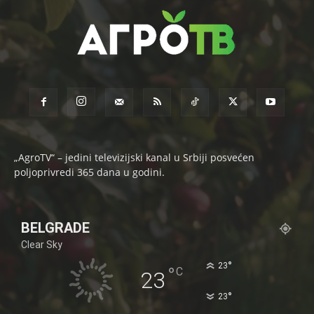
„AgroTV“ – jedini televizijski kanal u Srbiji posvećen
poljoprivredi 365 dana u godini.
BELGRADE
Clear Sky
°
23
°
C
23
°
23