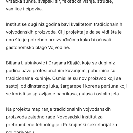
vršačka šunka, švapski sir, feketićka višnja, štrudle,
vanilice i cipovka.
Institut se dugi niz godina bavi kvalitetom tradicionalnih
vojvođanskih proizvoda. Cilj projekta je da se vidi šta je
ono što je potrebno proizvođačima kako bi očuvali
gastonomsko blago Vojvodine.
Biljana Ljubinković i Dragana Kljajić, koje se dugi niz
godina bave profesionalnim kuvanjem, pobornice su
tradicionalne kuhinje. Osmislile su nov proizvod koji se
sastoji od dinstanog luka, šargarepe i korena peršuna koji
se koristi sa spravljanje paprikaša, gulaša i ostalih jela.
Na projektu mapiranje tradicionalnih vojvođanskih
proizvoda zajedno rade Novosadski institut za
prehrambene tehnologije i Pokrajinski sekretarijat za
poljoprivredu.