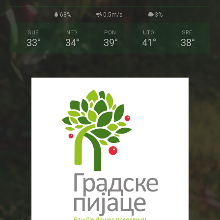
68%
0.5m/s
3%
SUB
NED
PON
UTO
SRE
33
°
34
°
39
°
41
°
38
°