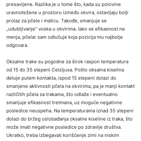
presavijene. Razlika je u tome što, kada su polovine
uravnotežene u prostoru između okvira, ostavljaju bolji
prolaz za pčele i maticu. Takođe, smanjuje se
„udubljivanje“ voska u okvirima. Iako se efikasnost ne
menja, pčelar sam odlučuje koja pozicija mu najbolje
odgovara.
Oksalne trake su pogodne za širok raspon temperatura
od 15 do 35 stepeni Celzijusa. Pošto oksalna kiselina
deluje putem kontakta, ispod 15 stepeni dolazi do
smanjene aktivnosti pčela na okvirima, pa je manji kontakt
različitih pčela sa trakama, što odlaže i eventualno
smanjuje efikasnost tretmana, uz moguće negativne
posledice neuspeha. Na temperaturama iznad 35 stepeni
dolazi do bržeg oslobađanja oksalne kiseline iz traka, što
može imati negativne posledice po zdravlje društva.
Ukratko, treba izbegavati korišćenje zimi na niskim