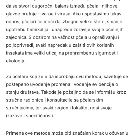
da se stvori dugoročni balans između pčela i njihove
glavne pretnje – varoe i virusa. Ako uspostavimo takav
odnos, pčelari će moći da izbegnu velike štete, smanje
upotrebu hemikalija i unaprede zdravlje svojih pčelinjih
zajednica. S obzirom na važnost pčela u oprašivanju i
poljoprivredi, svaki napredak u zaštiti ovih korisnih
insekata ima veliki uticaj na prehrambenu sigurnost i
ekologiju.
Za pčelare koji žele da isprobaju ovu metodu, savetuje se
postepeno uvođenje promena i vođenje evidencije o
stanju društava. Takođe je poželjno da se informišu kroz
stručne radionice i konsultacije sa pčelarskim
stručnjacima, jer svaki region i lokalitet nosi svoje
izazove i specifičnosti.
Primena ove metode može biti značajan korak u očuvanju