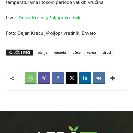
temperaturama i tokom perioda velikih vrućina.
Izvor:
Dejan Kreculj/Poljoprivrednik
Foto: Dejan Kreculj/Poljoprivrednik, Envato
KLJUČNE REČI
lečenje
metoda
pčele
varoa
virusi