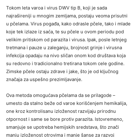
Tokom leta varoa i virus DWV tip B, koji je sada
najrašireniji u mnogim zemljama, postaju veoma prisutni
u pčelama. Virus pogađa, kako odrasle pčele, tako i mlade
koje tek izlaze iz saća, te su pčele u ovom periodu pod
velikim pritiskom od parazita i virusa. Ipak, posle letnjeg
tretmana i pauze u zaleganju, brojnost grinje i virusna
infekcija opadaju na nivo sličan onom kod društava koja
su redovno i tradicionalno tretirana tokom cele godine.
Zimske pčele ostaju zdrave i jake, što je od ključnog
značaja za uspešno prezimljavanje.
Ova metoda omogućava pčelama da se prilagode –
umesto da stalno beže od varoe korišćenjem hemikalija,
one kroz kontrolisanu izloženost razvijaju prirodnu
otpornost i same se bore protiv parazita. Istovremeno,
smanjuje se upotreba hemijskih sredstava, što znači
manju izloženost otrovima i manje šanse za razvoj