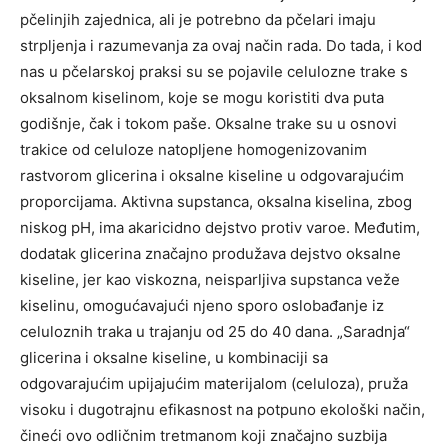
pčelinjih zajednica, ali je potrebno da pčelari imaju
strpljenja i razumevanja za ovaj način rada. Do tada, i kod
nas u pčelarskoj praksi su se pojavile celulozne trake s
oksalnom kiselinom, koje se mogu koristiti dva puta
godišnje, čak i tokom paše. Oksalne trake su u osnovi
trakice od celuloze natopljene homogenizovanim
rastvorom glicerina i oksalne kiseline u odgovarajućim
proporcijama. Aktivna supstanca, oksalna kiselina, zbog
niskog pH, ima akaricidno dejstvo protiv varoe. Međutim,
dodatak glicerina značajno produžava dejstvo oksalne
kiseline, jer kao viskozna, neisparljiva supstanca veže
kiselinu, omogućavajući njeno sporo oslobađanje iz
celuloznih traka u trajanju od 25 do 40 dana. „Saradnja“
glicerina i oksalne kiseline, u kombinaciji sa
odgovarajućim upijajućim materijalom (celuloza), pruža
visoku i dugotrajnu efikasnost na potpuno ekološki način,
čineći ovo odličnim tretmanom koji značajno suzbija