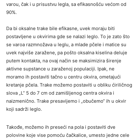
varou, čak i u prisustvu legla, sa efikasnošću većom od
90%.
Da bi oksalne trake bile efikasne, uvek moraju biti
postavljene u okvirima gde se nalazi leglo. To je zato što
se varoa razmnožava u leglu, a mlade pčele i matice su
uvek najviše zaražene, pa pošto oksalna kiselina deluje
putem kontakta, na ovaj način se maksimizira širenje
aktivne supstance u zaraženoj populaciji. Ipak, ne
moramo ih postaviti tačno u centru okvira, ometajući
kretanje pčela. Trake možemo postaviti u obliku ćiriličnog
slova „L“ 5 do 7 cm od zamišljenog centra okvira i
naizmenično. Trake presavijemo i „obučemo“ ih u okvir
koji sadrži leglo.
Takođe, možemo ih preseći na pola i postaviti dve
polovine koje vise pomoću čačkalice, umesto jedne cele