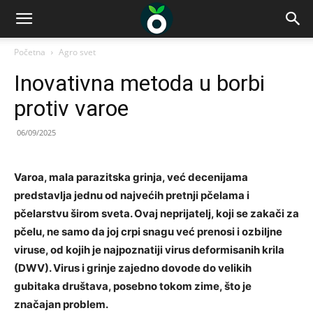
Početna
Agro svet
Inovativna metoda u borbi
protiv varoe
06/09/2025
Varoa, mala parazitska grinja, već decenijama
predstavlja jednu od najvećih pretnji pčelama i
pčelarstvu širom sveta. Ovaj neprijatelj, koji se zakači za
pčelu, ne samo da joj crpi snagu već prenosi i ozbiljne
viruse, od kojih je najpoznatiji virus deformisanih krila
(DWV). Virus i grinje zajedno dovode do velikih
gubitaka društava, posebno tokom zime, što je
značajan problem.