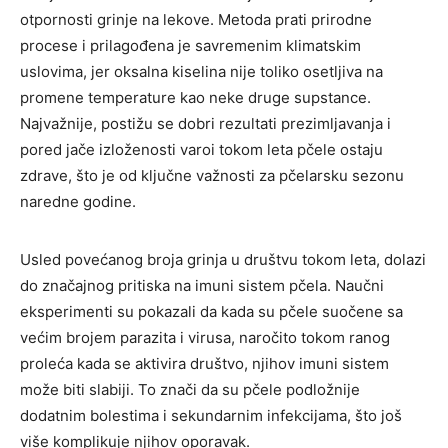
otpornosti grinje na lekove. Metoda prati prirodne
procese i prilagođena je savremenim klimatskim
uslovima, jer oksalna kiselina nije toliko osetljiva na
promene temperature kao neke druge supstance.
Najvažnije, postižu se dobri rezultati prezimljavanja i
pored jače izloženosti varoi tokom leta pčele ostaju
zdrave, što je od ključne važnosti za pčelarsku sezonu
naredne godine.
Usled povećanog broja grinja u društvu tokom leta, dolazi
do značajnog pritiska na imuni sistem pčela. Naučni
eksperimenti su pokazali da kada su pčele suočene sa
većim brojem parazita i virusa, naročito tokom ranog
proleća kada se aktivira društvo, njihov imuni sistem
može biti slabiji. To znači da su pčele podložnije
dodatnim bolestima i sekundarnim infekcijama, što još
više komplikuje njihov oporavak.