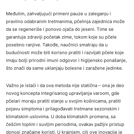
Međutim, zahvaljujući primeni pauze u zaleganju i
pravilno odabranim tretmanima, pčelinja zajednica može
da se regeneriše i ponovo ojača do jeseni. Time se
garantuje zdraviji početak zime, tokom koje su pčele
posebno ranjive. Takođe, naučnici smatraju da u
budućnosti može biti korisno pratiti i razvijati pčele koje
imaju bolji prirodni imuni odgovor i higijensko ponašanje,
što znači da same uklanjaju bolesne i zaražene jedinke.
Važno je istaći i da ova metoda nije statična – ona je deo
novog koncepta integrisanog upravljanja varoom, gde
pčelari moraju pratiti stanje u svojim košnicama, pratiti
pojavu simptoma i prilagođavati tretmane sezonskim i
klimatskim uslovima. U doba klimatskih promena, sa
češćim toplim i suvljim periodima, ovakav pažljiv pristup
donosi značajne koristi. U krajnjem, cilj ove inovacije je