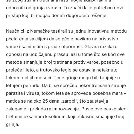
odbraniti od grinja i virusa. To znači da je potreban novi
pristup koji bi mogao doneti dugoročno rešenje.
Naučnici iz Nemačke testirali su jednu inovativnu metodu
pčelarenja sa ciljem da se pčele naviknu na prisustvo
varoe i samim tim izgrade otpornost. Glavna razlika u
odnosu na uobičajenu praksu leži u tome što se kod ove
metode smanjuje broj tretmana protiv varoe, posebno u
proleće i leto, a trutovsko leglo se ostavlja netaknuto
tokom toplijih meseci. Time grinje mogu biti brojnije u
letnjem periodu. Da bi se sprečilo nekontrolisano širenje
parazita i virusa, tokom leta se sprovede posebna mera –
matica se na oko 25 dana „zarobi“, što zaustavlja
zaleganje i prekida razmnožavanje. Posle ove pauze sledi
tretman oksalnom kiselinom, koji efikasno smanjuje broj
grinja.