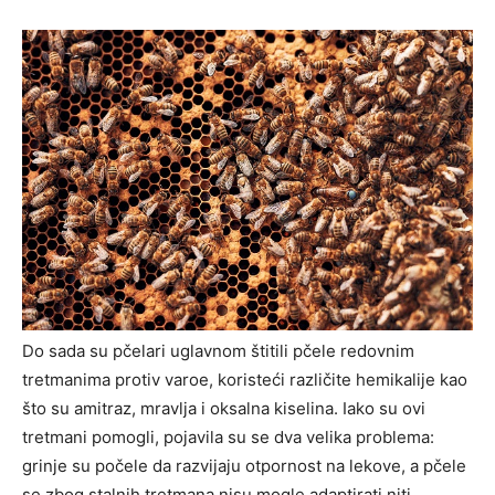
Do sada su pčelari uglavnom štitili pčele redovnim
tretmanima protiv varoe, koristeći različite hemikalije kao
što su amitraz, mravlja i oksalna kiselina. Iako su ovi
tretmani pomogli, pojavila su se dva velika problema:
grinje su počele da razvijaju otpornost na lekove, a pčele
se zbog stalnih tretmana nisu mogle adaptirati niti