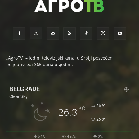
„AgroTV“ – jedini televizijski kanal u Srbiji posvećen
poljoprivredi 365 dana u godini.
BELGRADE
Clear Sky
°
26.9
°
C
26.3
°
26.3
54%
4m/s
0%