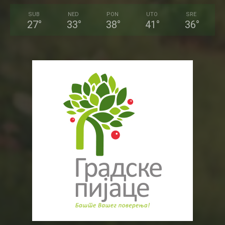
SUB
NED
PON
UTO
SRE
27
°
33
°
38
°
41
°
36
°