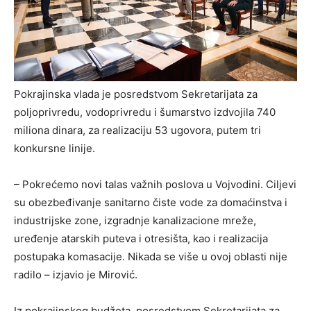
Pokrajinska vlada je posredstvom Sekretarijata za
poljoprivredu, vodoprivredu i šumarstvo izdvojila 740
miliona dinara, za realizaciju 53 ugovora, putem tri
konkursne linije.
– Pokrećemo novi talas važnih poslova u Vojvodini. Ciljevi
su obezbeđivanje sanitarno čiste vode za domaćinstva i
industrijske zone, izgradnje kanalizacione mreže,
uređenje atarskih puteva i otresišta, kao i realizacija
postupaka komasacije. Nikada se više u ovoj oblasti nije
radilo – izjavio je Mirović.
Iz pokrajinskog budžeta, posredstvom Sekretarijata za