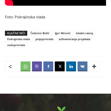
Foto: Pokrajinska vlada
KLJUČNE REČI
Čedomir Božić
Igor Mirović
lokalni razvoj
Pokrajinska vlada
poljoprivreda
sufinansiranje projekata
vodoprivreda