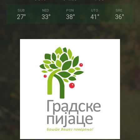
SUB
NED
PON
UTO
SRE
27
°
33
°
38
°
41
°
36
°