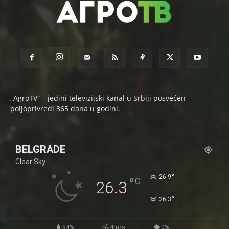
„AgroTV“ – jedini televizijski kanal u Srbiji posvećen
poljoprivredi 365 dana u godini.
BELGRADE
Clear Sky
°
26.9
°
C
26.3
°
26.3
54%
4m/s
0%