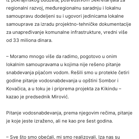
regionalni razvoj, međuregionalnu saradnju i lokalnu
samoupravu dodeljeni su i ugovori jedinicama lokalne
samouprave za izradu projektno-tehničke dokumentacije
za unapređivanje komunalne infrastrukture, vredni više
od 33 miliona dinara.
– Moramo mnogo više da radimo, pogotovo u onim
lokalnim samoupravama u kojima nije rešeno pitanje
snabdevanja pijaćom vodom. Rešili smo u protekle četiri
godine pitanje vodosnabdevanja u opštini Sombor i
Kovačica, a u toku je i priprema projekta za Kikindu –
kazao je predsednik Mirović.
Pitanje vodosnabdevanja, prema njegovim rečima, pitanje
je koje jeste izraženo, ali ne kao pre šest godina.
– Sve što smo obećali, mi smo realizovali. Iza nas su