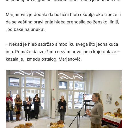
Marjanović je dodala da božićni hleb okuplja oko trpeze, i
da se veština pravljenja hleba prenosila po ženskoj liniji,
„od bake na unuku“.
– Nekad je hleb sadržao simboliku svega što jedna kuća
ima. Pomaže da izdržimo u svim nevoljama koje dolaze –
kazala je, između ostalog, Marjanović.