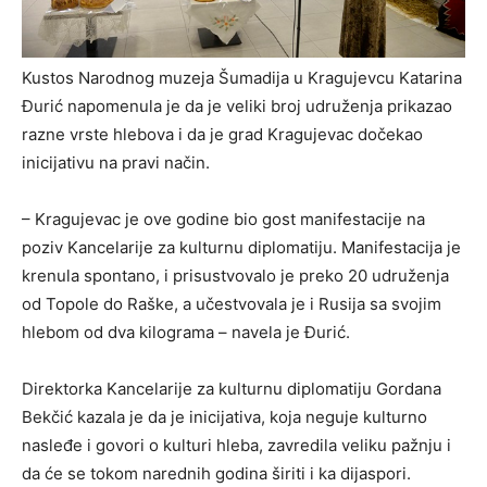
Kustos Narodnog muzeja Šumadija u Kragujevcu Katarina
Đurić napomenula je da je veliki broj udruženja prikazao
razne vrste hlebova i da je grad Kragujevac dočekao
inicijativu na pravi način.
– Kragujevac je ove godine bio gost manifestacije na
poziv Kancelarije za kulturnu diplomatiju. Manifestacija je
krenula spontano, i prisustvovalo je preko 20 udruženja
od Topole do Raške, a učestvovala je i Rusija sa svojim
hlebom od dva kilograma – navela je Đurić.
Direktorka Kancelarije za kulturnu diplomatiju Gordana
Bekčić kazala je da je inicijativa, koja neguje kulturno
nasleđe i govori o kulturi hleba, zavredila veliku pažnju i
da će se tokom narednih godina širiti i ka dijaspori.