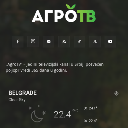
„AgroTV“ – jedini televizijski kanal u Srbiji posvećen
poljoprivredi 365 dana u godini.
BELGRADE
Clear Sky
°
24.1
°
C
22.4
°
22.4