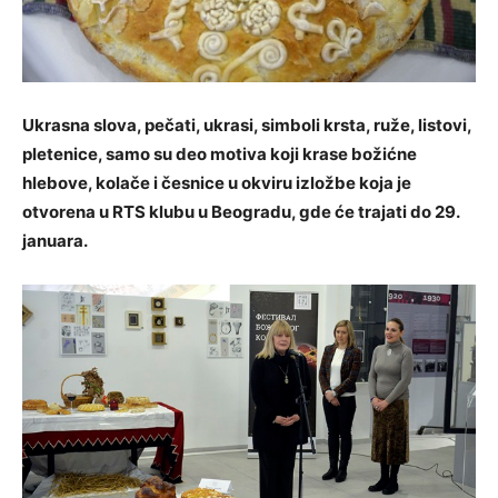
Ukrasna slova, pečati, ukrasi, simboli krsta, ruže, listovi,
pletenice, samo su deo motiva koji krase božićne
hlebove, kolače i česnice u okviru izložbe koja je
otvorena u RTS klubu u Beogradu, gde će trajati do 29.
januara.