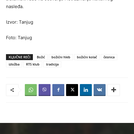
nasleđa.
Izvor: Tanjug
Foto: Tanjug
KLJUČNE REČI
Božić
božićni hleb
božićni kolač
česnica
izložba
RTS klub
tradicija