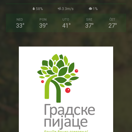
58%
3.3m/s
1%
NED
PON
UTO
SRE
ČET
33
°
39
°
41
°
37
°
27
°