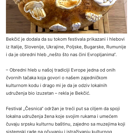
Bekčić je dodala da su tokom festivala prikazani i hlebovi
iz Italije, Slovenije, Ukrajine, Poljske, Bugarske, Rumunije
i da je obredni hleb „nešto što nas čini Evropljanima“.
– Obredni hleb u našoj tradiciji Evrope jedna od onih
čvornih tačaka koja govori o našem zajedničkom
kulturnom kodu i drago mi je da je odziv lokalnih
udruženja bio izuzetan – rekla je Bekčić.
Festival „Česnica“ održan je treći put sa ciljem da spoji
lokalna udruženja žena koje svojim rukama i umećem
čuvaju srpsku kulturnu baštinu, zajedno sa muzejima koji
sistemski rade na očuvanju i istraživanju kulturnog