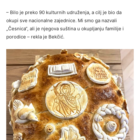
– Bilo je preko 90 kulturnih udruženja, a cilj je bio da
okupi sve nacionalne zajednice. Mi smo ga nazvali
„Česnica“, ali je njegova suština u okupljanju familije i
porodice – rekla je Bekčić.