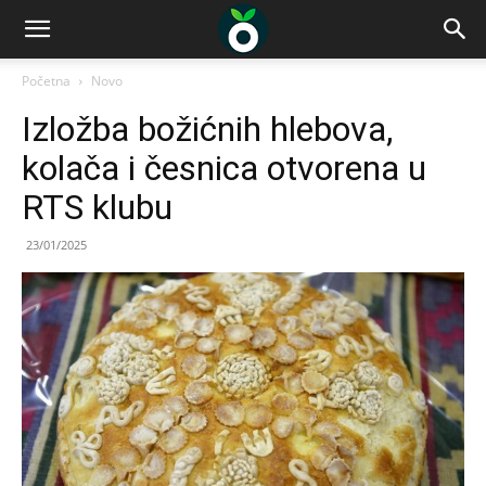
Početna
Novo
Izložba božićnih hlebova,
kolača i česnica otvorena u
RTS klubu
23/01/2025