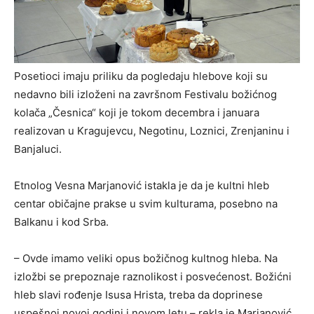
Posetioci imaju priliku da pogledaju hlebove koji su
nedavno bili izloženi na završnom Festivalu božićnog
kolača „Česnica“ koji je tokom decembra i januara
realizovan u Kragujevcu, Negotinu, Loznici, Zrenjaninu i
Banjaluci.
Etnolog Vesna Marjanović istakla je da je kultni hleb
centar običajne prakse u svim kulturama, posebno na
Balkanu i kod Srba.
– Ovde imamo veliki opus božičnog kultnog hleba. Na
izložbi se prepoznaje raznolikost i posvećenost. Božićni
hleb slavi rođenje Isusa Hrista, treba da doprinese
uspešnoj novoj godini i novom letu – rekla je Marjanović.