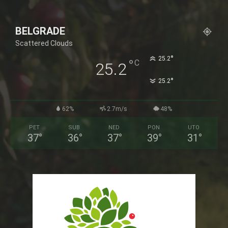
BELGRADE
Scattered Clouds
°
25.2
°
C
25.2
°
25.2
62%
2.7m/s
48%
PET
SUB
NED
PON
UTO
37
°
36
°
37
°
39
°
31
°