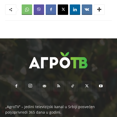
„AgroTV“ – jedini televizijski kanal u Srbiji posvećen
poljoprivredi 365 dana u godini.