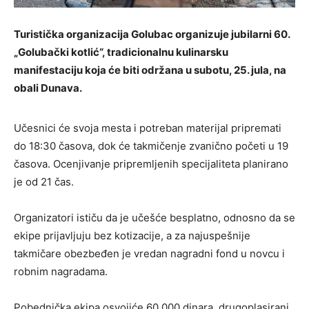
Turistička organizacija Golubac organizuje jubilarni 60.
„Golubački kotlić“, tradicionalnu kulinarsku
manifestaciju koja će biti održana u subotu, 25. jula, na
obali Dunava.
Učesnici će svoja mesta i potreban materijal pripremati
do 18:30 časova, dok će takmičenje zvanično početi u 19
časova. Ocenjivanje pripremljenih specijaliteta planirano
je od 21 čas.
Organizatori ističu da je učešće besplatno, odnosno da se
ekipe prijavljuju bez kotizacije, a za najuspešnije
takmičare obezbeđen je vredan nagradni fond u novcu i
robnim nagradama.
Pobednička ekipa osvojiće 60.000 dinara, drugoplasirani