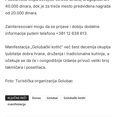
40.000 dinara, dok je za treće mesto predviđena nagrada
od 20.000 dinara.
Zainteresovani mogu da se prijave i dobiju dodatne
informacije putem telefona +381 12 638 613.
Manifestacija „Golubački kotlić“ već šest decenija okuplja
ljubitelje dobre hrane, druženja i tradicionalne kuhinje, a
očekuje se da će i ovogodišnje izdanje privući veliki broj
takmičara i posetilaca.
Foto: Turistička organizacija Golubac
KLJUČNE REČI
Dunav
Golubac
Golubački kotlić
manifestacija