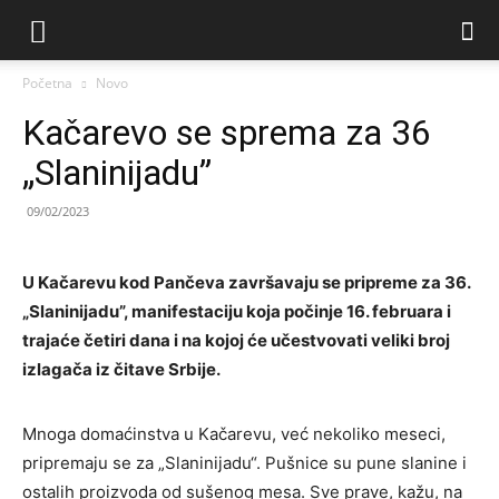
Početna
Novo
Kačarevo se sprema za 36
„Slaninijadu”
09/02/2023
U Kačarevu kоd Pančeva završavaju se pripreme za 36.
„Slaninijadu”, manifestaciju koja počinje 16. februara i
trajaće četiri dana i na kojoj će učestvovati veliki broj
izlagača iz čitave Srbije.
Mnoga domaćinstva u Kačarevu, već nekoliko meseci,
pripremaju se za „Slaninijadu“. Pušnice su pune slanine i
ostalih proizvoda od sušenog mesa. Sve prave, kažu, na