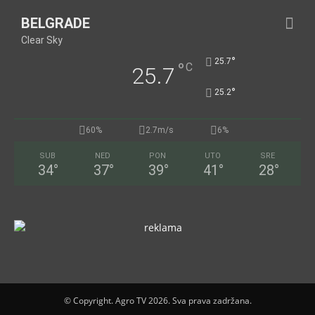
BELGRADE
Clear Sky
°
25.7
°
C
25.7
°
25.2
60%
2.7m/s
6%
SUB
NED
PON
UTO
SRE
34
°
37
°
39
°
41
°
28
°
© Copyright. Agro TV 2026. Sva prava zadržana.