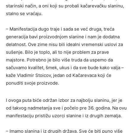
starinski način, a oni koji su probali kačarevačku slaninu,
stalno se vraćaju.
– Manifestacija dugo traje i sada se već druga, treća
generacija bavi proizvodnjom slanine i nam je dodatna
delatnost. Ove zime nisu bili idealni vremenski uslovi za
sušenje. Bilo je toplo, ali to nije problem za prave
majstore. Potrebno je bilo više truda da uspemo da
sačuvamo kvalitet, šmek, ukus i da sve bude kako valja –
kaže Vladimir Stoicov, jedan od Kačarevaca koji će
ponuditi svoje proizvode.
I ovoga puta biće održan izbor za najbolju slaninu, jer je
od takvog nadmetanja sve i počelo pre 36. godina. Na ovu
manifestaciju pristižu uzorci slanine i iz drugih zemalja.
– Imamo slanina i iz drugih država. Sve će biti puno više