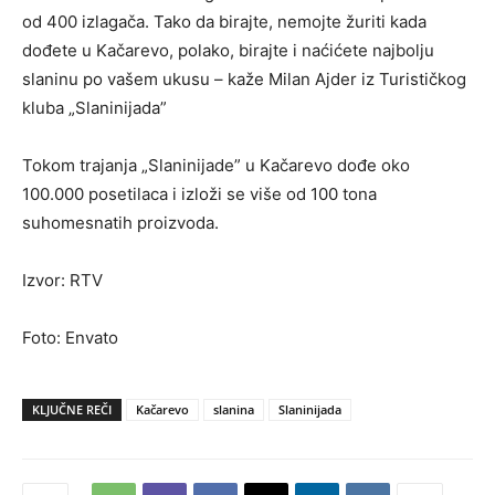
od 400 izlagača. Tako da birajte, nemojte žuriti kada
dođete u Kačarevo, polako, birajte i naćićete najbolju
slaninu po vašem ukusu – kaže Milan Ajder iz Turističkog
kluba „Slaninijada”
Tokom trajanja „Slaninijade” u Kačarevo dođe oko
100.000 posetilaca i izloži se više od 100 tona
suhomesnatih proizvoda.
Izvor: RTV
Foto: Envato
KLJUČNE REČI
Kačarevo
slanina
Slaninijada