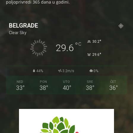
poljoprivredi 365 dana u godini.
BELGRADE
Clear Sky
°
30.2
°
C
29.6
°
29.6
44%
3.2m/s
0%
NED
PON
UTO
SRE
ČET
33
°
38
°
40
°
38
°
36
°