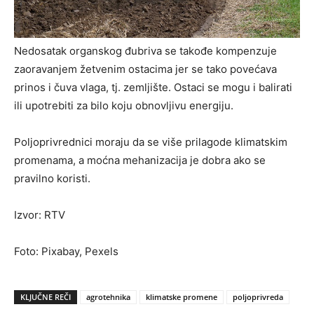
Nedosatak organskog đubriva se takođe kompenzuje
zaoravanjem žetvenim ostacima jer se tako povećava
prinos i čuva vlaga, tj. zemljište. Ostaci se mogu i balirati
ili upotrebiti za bilo koju obnovljivu energiju.
Poljoprivrednici moraju da se više prilagode klimatskim
promenama, a moćna mehanizacija je dobra ako se
pravilno koristi.
Izvor: RTV
Foto: Pixabay, Pexels
KLJUČNE REČI
agrotehnika
klimatske promene
poljoprivreda