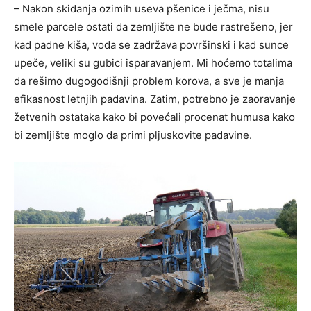
– Nakon skidanja ozimih useva pšenice i ječma, nisu
smele parcele ostati da zemljište ne bude rastrešeno, jer
kad padne kiša, voda se zadržava površinski i kad sunce
upeče, veliki su gubici isparavanjem. Mi hoćemo totalima
da rešimo dugogodišnji problem korova, a sve je manja
efikasnost letnjih padavina. Zatim, potrebno je zaoravanje
žetvenih ostataka kako bi povećali procenat humusa kako
bi zemljište moglo da primi pljuskovite padavine.