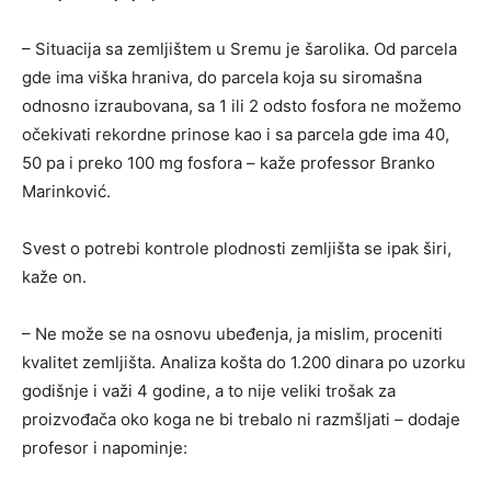
– Situacija sa zemljištem u Sremu je šarolika. Od parcela
gde ima viška hraniva, do parcela koja su siromašna
odnosno izraubovana, sa 1 ili 2 odsto fosfora ne možemo
očekivati rekordne prinose kao i sa parcela gde ima 40,
50 pa i preko 100 mg fosfora – kaže professor Branko
Marinković.
Svest o potrebi kontrole plodnosti zemljišta se ipak širi,
kaže on.
– Ne može se na osnovu ubeđenja, ja mislim, proceniti
kvalitet zemljišta. Analiza košta do 1.200 dinara po uzorku
godišnje i važi 4 godine, a to nije veliki trošak za
proizvođača oko koga ne bi trebalo ni razmšljati – dodaje
profesor i napominje: