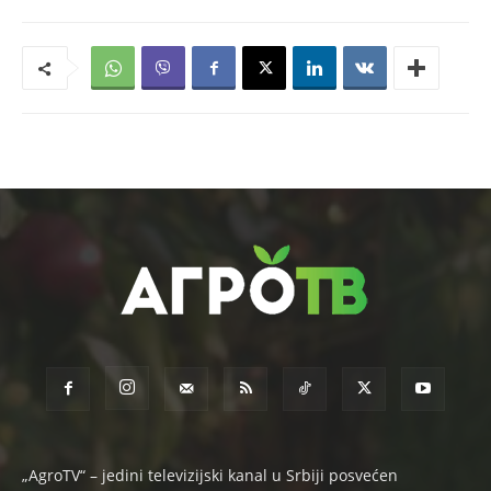
„AgroTV“ – jedini televizijski kanal u Srbiji posvećen