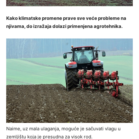
Kako klimatske promene prave sve veće probleme na
njivama, do izražaja dolazi primenjena agrotehnika.
Naime, uz mala ulaganja, moguće je sačuvati vlagu u
zemljištu koja je presudna za visok rod.