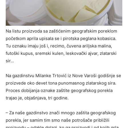
Na listu proizvoda sa zaštićenim geografskim poreklom
početkom aprila upisala se i pirotska peglana kobasica.
Tu oznaku imaju još i, recimo, čuvena ariljska malina,
futoški kupus, sremski kulen, leskovački ajvar, zlatarski
sir…
Na gazdinstvu Milanke Trtović iz Nove Varoši godišnje se
proizvede oko devet tona punomasnog zlatarskog sira.
Proces dobijanja oznake zaštite geografskog porekla
trajao je, objašnjava, tri godine.
– Za naše gazdinstvo znači mnogo zaštita geografskog
porekla, jer samim tim smo naše potrošače približili
proizvodu – odakle dolazi, ko ga proizvodi i od kojih grla