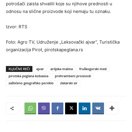
potrošači zaista shvatili koje su njihove prednosti u
odnosu na slične proizvode koji nemaju tu oznaku.
Izvor: RTS
Foto: Agro TV, Udruženje „Leksovački ajvar“, Turistička
organizacija Pirot, pirotskapeglana.rs
KLJUČNE REČI
ajvar
ariljska malina
fruškogorski med
pirotska peglana kobasica
prehrambeni proizvodi
zaštićeno geografsko poreklo
zlatarski sir