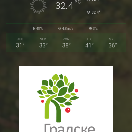
°
C
32.4
°
32.4
48%
4.8m/s
3%
SUB
NED
PON
UTO
SRE
31
°
33
°
38
°
41
°
36
°