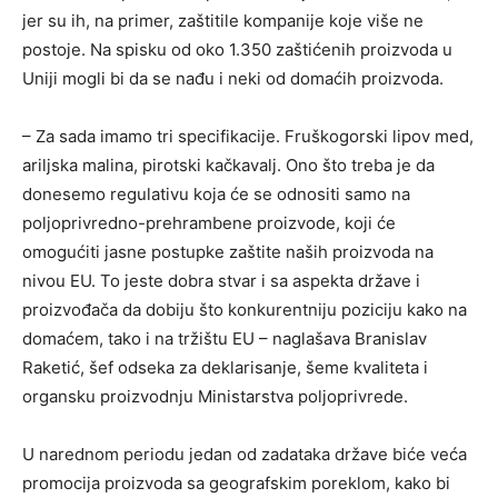
jer su ih, na primer, zaštitile kompanije koje više ne
postoje. Na spisku od oko 1.350 zaštićenih proizvoda u
Uniji mogli bi da se nađu i neki od domaćih proizvoda.
– Za sada imamo tri specifikacije. Fruškogorski lipov med,
ariljska malina, pirotski kačkavalj. Ono što treba je da
donesemo regulativu koja će se odnositi samo na
poljoprivredno-prehrambene proizvode, koji će
omogućiti jasne postupke zaštite naših proizvoda na
nivou EU. To jeste dobra stvar i sa aspekta države i
proizvođača da dobiju što konkurentniju poziciju kako na
domaćem, tako i na tržištu EU – naglašava Branislav
Raketić, šef odseka za deklarisanje, šeme kvaliteta i
organsku proizvodnju Ministarstva poljoprivrede.
U narednom periodu jedan od zadataka države biće veća
promocija proizvoda sa geografskim poreklom, kako bi