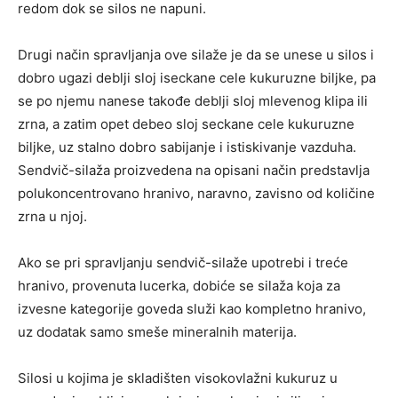
redom dok se silos ne napuni.
Drugi način spravljanja ove silaže je da se unese u silos i
dobro ugazi deblji sloj iseckane cele kukuruzne biljke, pa
se po njemu nanese takođe deblji sloj mlevenog klipa ili
zrna, a zatim opet debeo sloj seckane cele kukuruzne
biljke, uz stalno dobro sabijanje i istiskivanje vazduha.
Sendvič-silaža proizvedena na opisani način predstavlja
polukoncentrovano hranivo, naravno, zavisno od količine
zrna u njoj.
Ako se pri spravljanju sendvič-silaže upotrebi i treće
hranivo, provenuta lucerka, dobiće se silaža koja za
izvesne kategorije goveda služi kao kompletno hranivo,
uz dodatak samo smeše mineralnih materija.
Silosi u kojima je skladišten visokovlažni kukuruz u