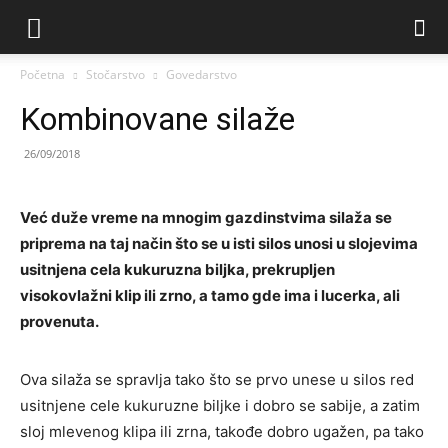
Početna
Stočarstvo
Govedarstvo
Kombinovane silaže
26/09/2018
Već duže vreme na mnogim gazdinstvima silaža se
priprema na taj način što se u isti silos unosi u slojevima
usitnjena cela kukuruzna biljka, prekrupljen
visokovlažni klip ili zrno, a tamo gde ima i lucerka, ali
provenuta.
Ova silaža se spravlja tako što se prvo unese u silos red
usitnjene cele kukuruzne biljke i dobro se sabije, a zatim
sloj mlevenog klipa ili zrna, takođe dobro ugažen, pa tako