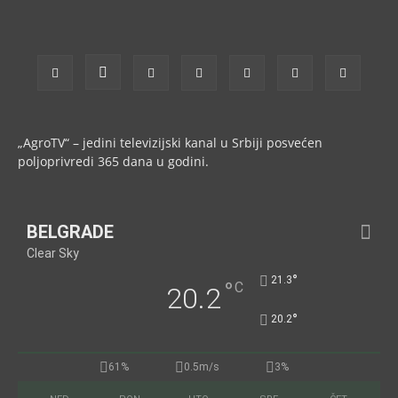
„AgroTV“ – jedini televizijski kanal u Srbiji posvećen
poljoprivredi 365 dana u godini.
BELGRADE
Clear Sky
°
21.3
°
C
20.2
°
20.2
61%
0.5m/s
3%