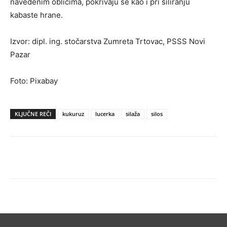
navedenim oblicima, pokrivaju se kao i pri siliranju
kabaste hrane.
Izvor: dipl. ing. stočarstva Zumreta Trtovac, PSSS Novi
Pazar
Foto: Pixabay
KLJUČNE REČI
kukuruz
lucerka
silaža
silos