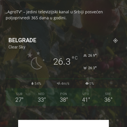
„AgroTV“ – jedini televizijski kanal u Srbiji posvećen
poljoprivredi 365 dana u godini.
BELGRADE
Clear Sky
°
26.9
°
C
26.3
°
26.3
54%
4m/s
0%
SUB
NED
PON
UTO
SRE
27
°
33
°
38
°
41
°
36
°