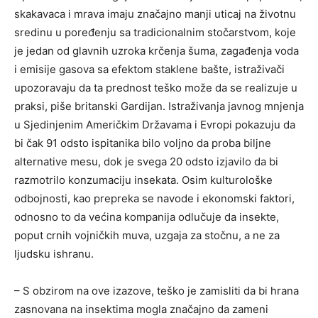
skakavaca i mrava imaju značajno manji uticaj na životnu
sredinu u poređenju sa tradicionalnim stočarstvom, koje
je jedan od glavnih uzroka krčenja šuma, zagađenja voda
i emisije gasova sa efektom staklene bašte, istraživači
upozoravaju da ta prednost teško može da se realizuje u
praksi, piše britanski Gardijan. Istraživanja javnog mnjenja
u Sjedinjenim Američkim Državama i Evropi pokazuju da
bi čak 91 odsto ispitanika bilo voljno da proba biljne
alternative mesu, dok je svega 20 odsto izjavilo da bi
razmotrilo konzumaciju insekata. Osim kulturološke
odbojnosti, kao prepreka se navode i ekonomski faktori,
odnosno to da većina kompanija odlučuje da insekte,
poput crnih vojničkih muva, uzgaja za stočnu, a ne za
ljudsku ishranu.
– S obzirom na ove izazove, teško je zamisliti da bi hrana
zasnovana na insektima mogla značajno da zameni