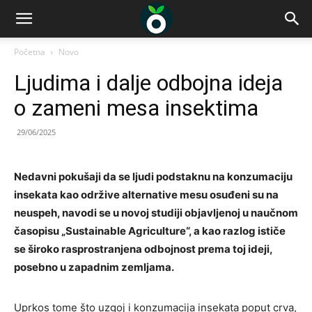
Početna
Novo
Ljudima i dalje odbojna ideja
o zameni mesa insektima
29/06/2025
Nedavni pokušaji da se ljudi podstaknu na konzumaciju
insekata kao održive alternative mesu osuđeni su na
neuspeh, navodi se u novoj studiji objavljenoj u naučnom
časopisu „Sustainable Agriculture“, a kao razlog ističe
se široko rasprostranjena odbojnost prema toj ideji,
posebno u zapadnim zemljama.
Uprkos tome što uzgoj i konzumacija insekata poput crva,