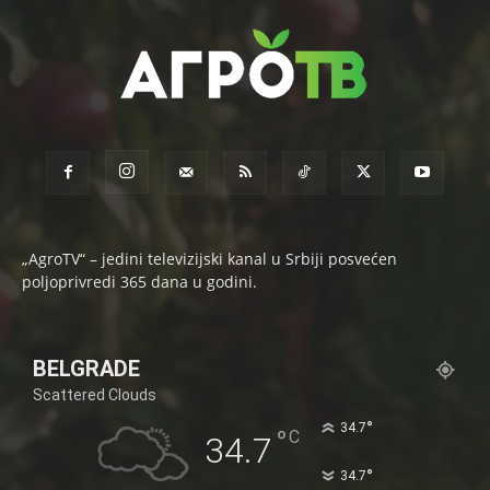
„AgroTV“ – jedini televizijski kanal u Srbiji posvećen
poljoprivredi 365 dana u godini.
BELGRADE
Scattered Clouds
°
34.7
°
C
34.7
°
34.7