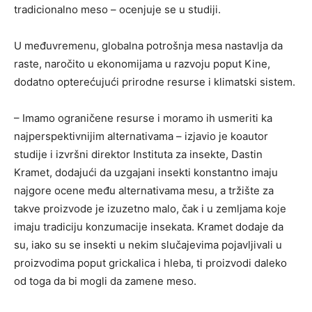
tradicionalno meso – ocenjuje se u studiji.
U međuvremenu, globalna potrošnja mesa nastavlja da
raste, naročito u ekonomijama u razvoju poput Kine,
dodatno opterećujući prirodne resurse i klimatski sistem.
– Imamo ograničene resurse i moramo ih usmeriti ka
najperspektivnijim alternativama – izjavio je koautor
studije i izvršni direktor Instituta za insekte, Dastin
Kramet, dodajući da uzgajani insekti konstantno imaju
najgore ocene među alternativama mesu, a tržište za
takve proizvode je izuzetno malo, čak i u zemljama koje
imaju tradiciju konzumacije insekata. Kramet dodaje da
su, iako su se insekti u nekim slučajevima pojavljivali u
proizvodima poput grickalica i hleba, ti proizvodi daleko
od toga da bi mogli da zamene meso.