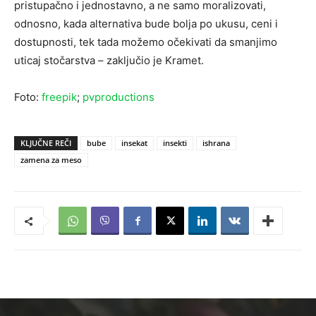
pristupačno i jednostavno, a ne samo moralizovati,
odnosno, kada alternativa bude bolja po ukusu, ceni i
dostupnosti, tek tada možemo očekivati da smanjimo
uticaj stočarstva – zaključio je Kramet.
Foto:
freepik
;
pvproductions
KLJUČNE REČI
bube
insekat
insekti
ishrana
zamena za meso