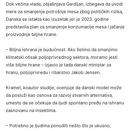
Dok većina vlada, objašnjava Gardijan, izbegava da uvodi
mere za smanjenje potrošnje mesa zbog političkih rizika,
Danska se istakla kao izuzetak jer je 2023. godine
predstavila plan za smanjenje konzumacije mesa i jačanje
proizvodnje biljne hrane.
– Biljna ishrana je budućnost. Ako želimo da smanjimo
klimatski otisak poljoprivrednog sektora, moramo jesti
više biljne hrane – izjavio je tada danski ministar za
hranu, poljoprivredu i ribarstvo Jakob Jensen.
Kramet, koautor studije, ocenjuje da danski model može
da posluži kao osnova za razvoj stvarnih alternativa,
umesto da se očekuje da ljudi spontano pređu na ishranu
zasnovanu na insektima.
– Potrebno je ljudima ponuditi nešto što je ukusno,