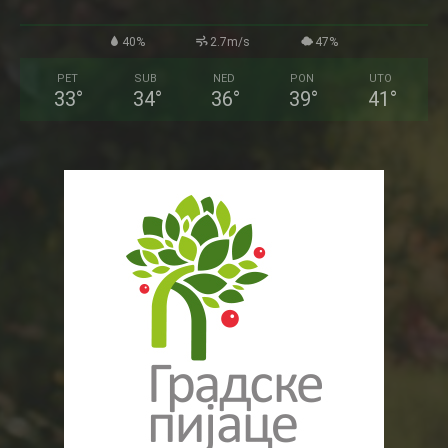
40%
2.7m/s
47%
PET
SUB
NED
PON
UTO
33
°
34
°
36
°
39
°
41
°