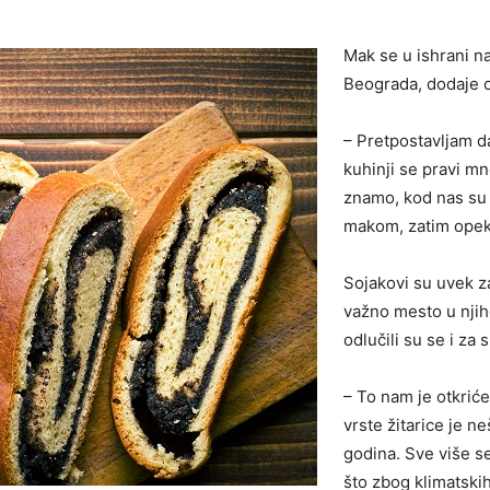
Mak se u ishrani na
Beograda, dodaje o
– Pretpostavljam da
kuhinji se pravi mn
znamo, kod nas su 
makom, zatim opekan
Sojakovi su uvek z
važno mesto u njih
odlučili su se i za 
– To nam je otkrić
vrste žitarice je n
godina. Sve više se
što zbog klimatskih