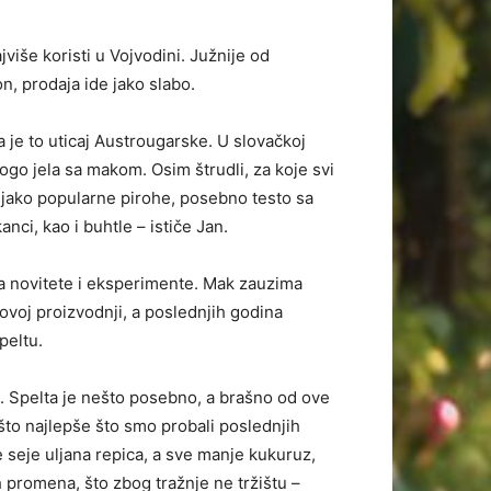
jviše koristi u Vojvodini. Južnije od
n, prodaja ide jako slabo.
 je to uticaj Austrougarske. U slovačkoj
ogo jela sa makom. Osim štrudli, za koje svi
jako popularne pirohe, posebno testo sa
ci, kao i buhtle – ističe Jan.
a novitete i eksperimente. Mak zauzima
ovoj proizvodnji, a poslednjih godina
speltu.
e. Spelta je nešto posebno, a brašno od ove
ešto najlepše što smo probali poslednjih
 seje uljana repica, a sve manje kukuruz,
 promena, što zbog tražnje ne tržištu –