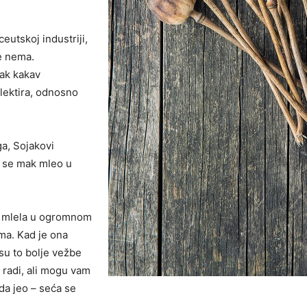
eutskoj industriji,
še nema.
mak kakav
elektira, odnosno
a, Sojakovi
e se mak mleo u
je mlela u ogromnom
ama. Kad je ona
 su to bolje vežbe
 radi, ali mogu vam
ada jeo – seća se