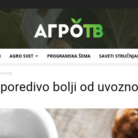
I
AGRO SVET
PROGRAMSKA ŠEMA
SAVETI STRUČNJA
Agro
uvoznog
uporedivo bolji od uvozn
TV