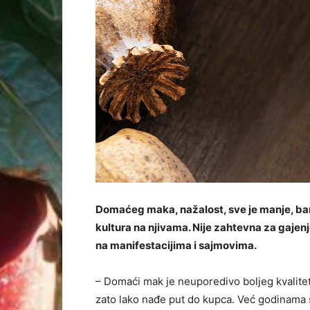
Domaćeg maka, nažalost, sve je manje, bar 
kultura na njivama. Nije zahtevna za gajenj
na manifestacijima i sajmovima.
– Domaći mak je neuporedivo boljeg kvalite
zato lako nađe put do kupca. Već godinama 