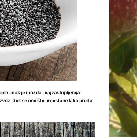
čica, mak je možda i najzastupljenija
 izvoz, dok se ono što preostane lako proda