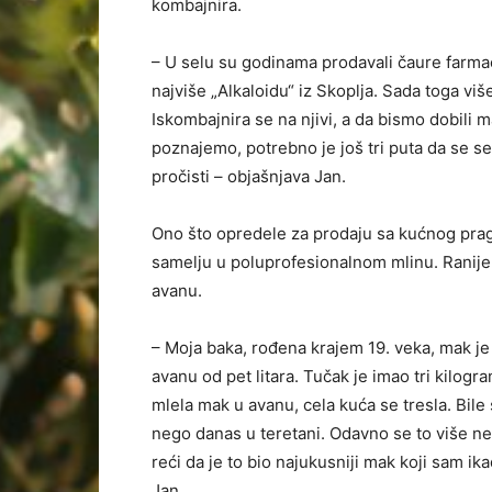
kombajnira.
– U selu su godinama prodavali čaure farmac
najviše „Alkaloidu“ iz Skoplja. Sada toga vi
Iskombajnira se na njivi, a da bismo dobili 
poznajemo, potrebno je još tri puta da se s
pročisti – objašnjava Jan.
Ono što opredele za prodaju sa kućnog prag
samelju u poluprofesionalnom mlinu. Ranij
avanu.
– Moja baka, rođena krajem 19. veka, mak 
avanu od pet litara. Tučak je imao tri kilogr
mlela mak u avanu, cela kuća se tresla. Bile
nego danas u teretani. Odavno se to više ne
reći da je to bio najukusniji mak koji sam ik
Jan.