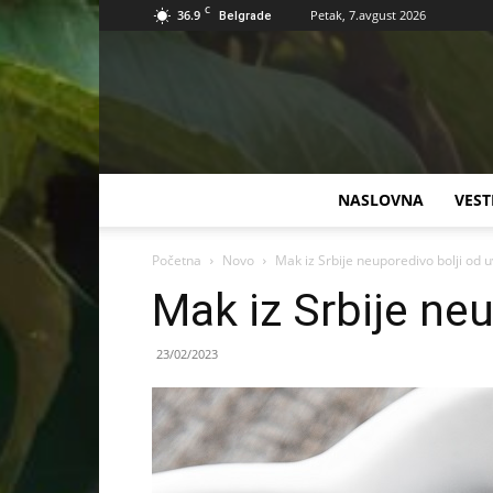
C
36.9
Petak, 7.avgust 2026
Belgrade
NASLOVNA
VEST
Početna
Novo
Mak iz Srbije neuporedivo bolji od 
Mak iz Srbije ne
23/02/2023