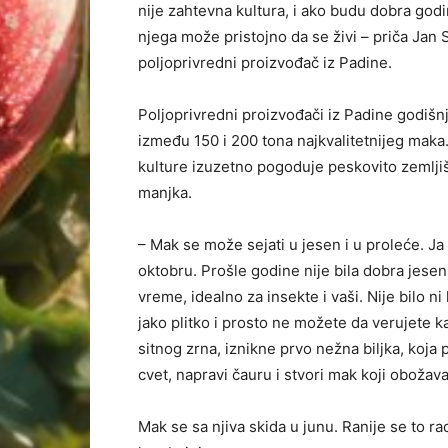
nije zahtevna kultura, i ako budu dobra godi
njega može pristojno da se živi – priča Jan 
poljoprivredni proizvođač iz Padine.
Poljoprivredni proizvođači iz Padine godišnj
između 150 i 200 tona najkvalitetnijeg maka
kulture izuzetno pogoduje peskovito zemljiš
manjka.
– Mak se može sejati u jesen i u proleće. Ja
oktobru. Prošle godine nije bila dobra jesen,
vreme, idealno za insekte i vaši. Nije bilo ni
jako plitko i prosto ne možete da verujete 
sitnog zrna, iznikne prvo nežna biljka, koja
cvet, napravi čauru i stvori mak koji obožav
Mak se sa njiva skida u junu. Ranije se to ra