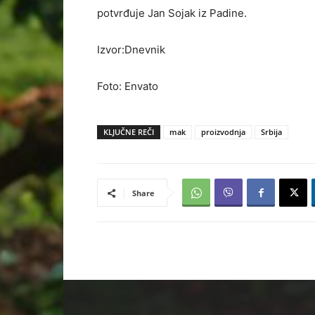
potvrđuje Jan Sojak iz Padine.
Izvor:Dnevnik
Foto: Envato
KLJUČNE REČI
mak
proizvodnja
Srbija
Share