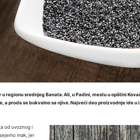
u regionu srednjeg Banata. Ali, u Padini, mestu u opštini Kova
e, a proda se bukvalno sa njive. Najveći deo proizvodnje ide u
ta od uvoznog i
sejemo mak, jer