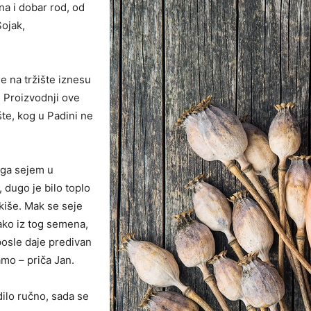
na i dobar rod, od
Sojak,
e na tržište iznesu
. Proizvodnji ove
te, kog u Padini ne
 ga sejem u
 dugo je bilo toplo
 kiše. Mak se seje
kako iz tog semena,
 posle daje predivan
amo – priča Jan.
dilo ručno, sada se