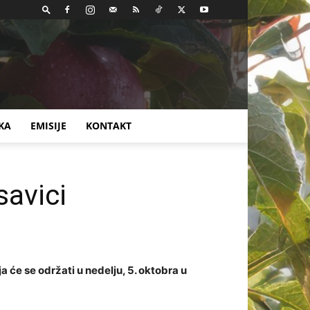
KA
EMISIJE
KONTAKT
savici
a će se održati u nedelju, 5. oktobra u