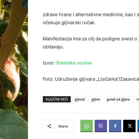
zdrave hrane i alternativne medicine, kao i 
očekuje gljivarski ručak.
Manifestacija ima za cilj da podigne svest o 
obitavaju.
Izvor:
Sremske novine
Foto: Udruženje gljivara „Lisičarka“/Zasavic
KLJUČNE REČI
gljivaš
gljive
gulaš od gljiva
m
Share