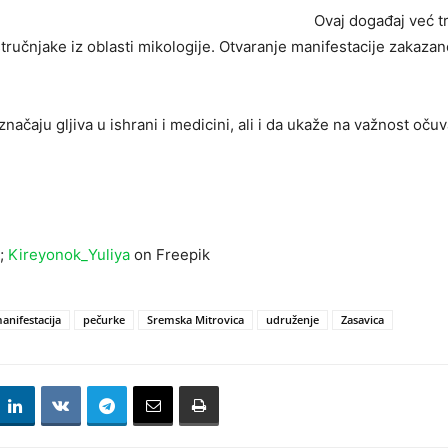
Ovaj događaj već tra
stručnjake iz oblasti mikologije. Otvaranje manifestacije zakaza
značaju gljiva u ishrani i medicini, ali i da ukaže na važnost oču
a;
Kireyonok_Yuliya
on Freepik
anifestacija
pečurke
Sremska Mitrovica
udruženje
Zasavica