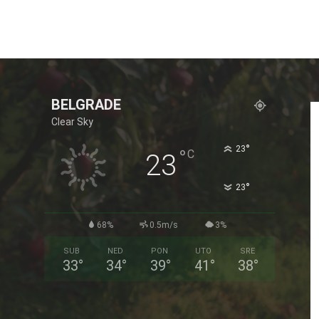
BELGRADE
Clear Sky
°
23
°
C
23
°
23
68%
0.5m/s
3%
SUB
NED
PON
UTO
SRE
33
°
34
°
39
°
41
°
38
°