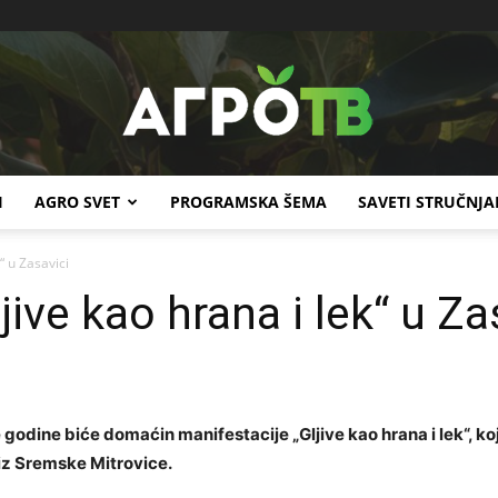
I
AGRO SVET
PROGRAMSKA ŠEMA
SAVETI STRUČNJA
Agro
“ u Zasavici
jive kao hrana i lek“ u Za
TV
 godine biće domaćin manifestacije „Gljive kao hrana i lek“, koj
 iz Sremske Mitrovice.