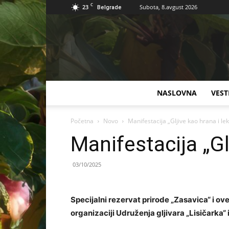
C
23
Subota, 8.avgust 2026
Belgrade
NASLOVNA
VEST
Početna
Novo
Manifestacija „Gljive kao hrana i lek
Manifestacija „Gl
03/10/2025
Specijalni rezervat prirode „Zasavica“ i ove
organizaciji Udruženja gljivara „Lisičarka“