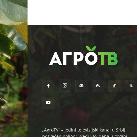
„AgroTV“ – jedini televizijski kanal u Srbiji
posvećen poljoprivredi 365 dana u godini.