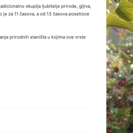
dicionalno okuplja ljubitelje prirode, gljiva,
no je za 11 časova, a od 13 časova posetioce
vanja prirodnih staništa u kojima ove vrste