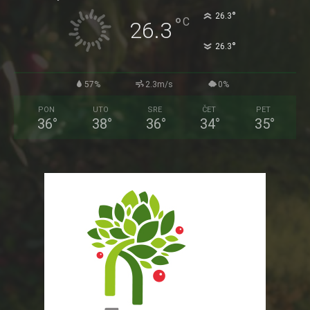
°
26.3
°
C
26.3
°
26.3
57%
2.3m/s
0%
PON
UTO
SRE
ČET
PET
36
°
38
°
36
°
34
°
35
°