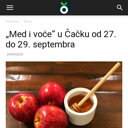
Početna
Novo
„Med i voće“ u Čačku od 27.
do 29. septembra
24/09/2024