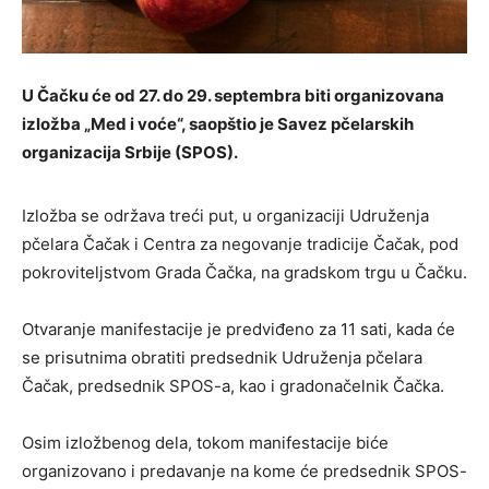
U Čačku će od 27. do 29. septembra biti organizovana
izložba „Med i voće“, saopštio je Savez pčelarskih
organizacija Srbije (SPOS).
Izložba se održava treći put, u organizaciji Udruženja
pčelara Čačak i Centra za negovanje tradicije Čačak, pod
pokroviteljstvom Grada Čačka, na gradskom trgu u Čačku.
Otvaranje manifestacije je predviđeno za 11 sati, kada će
se prisutnima obratiti predsednik Udruženja pčelara
Čačak, predsednik SPOS-a, kao i gradonačelnik Čačka.
Osim izložbenog dela, tokom manifestacije biće
organizovano i predavanje na kome će predsednik SPOS-