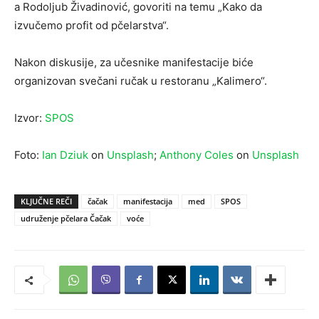
a Rodoljub Živadinović, govoriti na temu „Kako da
izvučemo profit od pčelarstva“.
Nakon diskusije, za učesnike manifestacije biće
organizovan svečani ručak u restoranu „Kalimero“.
Izvor:
SPOS
Foto:
Ian Dziuk
on
Unsplash
;
Anthony Coles
on
Unsplash
KLJUČNE REČI
čačak
manifestacija
med
SPOS
udruženje pčelara Čačak
voće