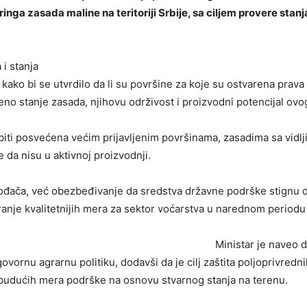
ga zasada maline na teritoriji Srbije, sa ciljem provere stanj
 i stanja
, kako bi se utvrdilo da li su površine za koje su ostvarena prav
tveno stanje zasada, njihovu održivost i proizvodni potencijal ovo
biti posvećena većim prijavljenim površinama, zasadima sa vidl
 da nisu u aktivnoj proizvodnji.
zvođača, već obezbeđivanje da sredstva državne podrške stignu do
ranje kvalitetnijih mera za sektor voćarstva u narednom periodu 
Ministar je naveo d
vornu agrarnu politiku, dodavši da je cilj zaštita poljoprivredn
e budućih mera podrške na osnovu stvarnog stanja na terenu.