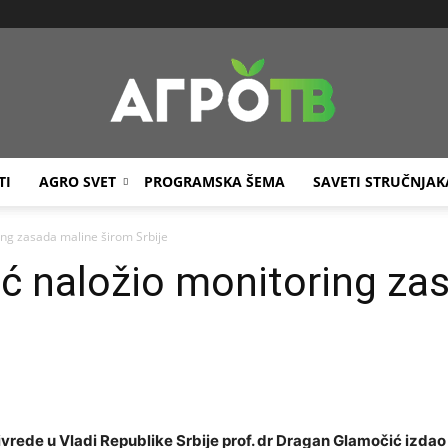
TI
AGRO SVET
PROGRAMSKA ŠEMA
SAVETI STRUČNJAK
Agro
ing zasada maline širom Srbije
ć naložio monitoring za
TV
ivrede u Vladi Republike Srbije prof. dr Dragan Glamočić izdao