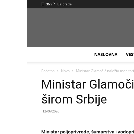
C
36.9
Belgrade
NASLOVNA
VES
Početna
Novo
Ministar Glamočić naložio monitor
Ministar Glamoči
širom Srbije
12/06/2026
Ministar poljoprivrede, šumarstva i vodopr