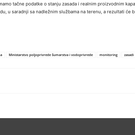
 imamo tačne podatke o stanju zasada i realnim proizvodnim kapa
du, u saradnji sa nadležnim službama na terenu, a rezultati će b
na
Ministarstvo poljoprivrede šumarstva i vodoprivrede
monitoring
zasadi