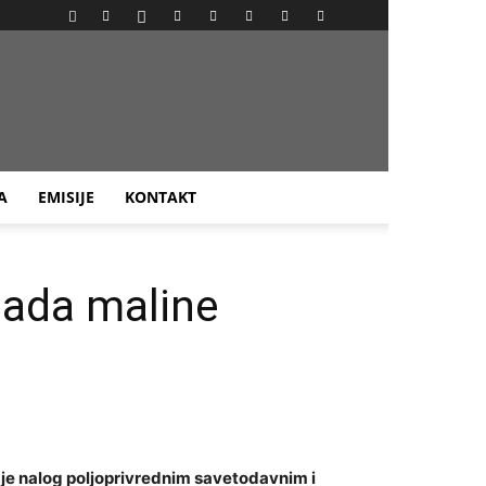
A
EMISIJE
KONTAKT
sada maline
 je nalog poljoprivrednim savetodavnim i