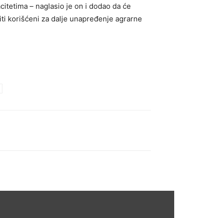
citetima – naglasio je on i dodao da će
iti korišćeni za dalje unapređenje agrarne