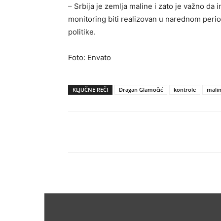
– Srbija je zemlja maline i zato je važno da
monitoring biti realizovan u narednom perio
politike.
Foto: Envato
KLJUČNE REČI
Dragan Glamočić
kontrole
mali
Share