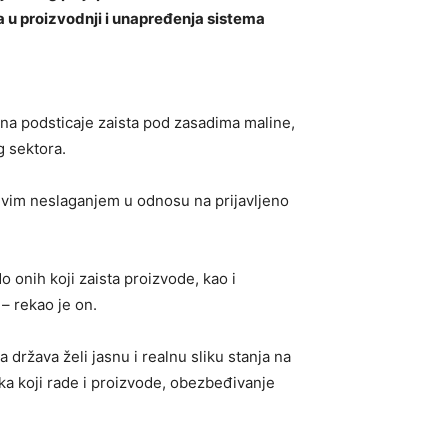
a u proizvodnji i unapređenja sistema
a na podsticaje zaista pod zasadima maline,
g sektora.
jivim neslaganjem u odnosu na prijavljeno
 onih koji zaista proizvode, kao i
– rekao je on.
a država želi jasnu i realnu sliku stanja na
ika koji rade i proizvode, obezbeđivanje