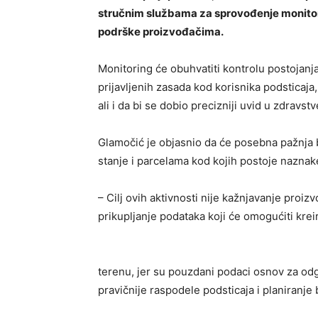
stručnim službama za sprovođenje monitorin
podrške proizvođačima.
Monitoring će obuhvatiti kontrolu postojanja
prijavljenih zasada kod korisnika podsticaja
ali i da bi se dobio precizniji uvid u zdravs
Glamočić je objasnio da će posebna pažnja 
stanje i parcelama kod kojih postoje naznake
– Cilj ovih aktivnosti nije kažnjavanje proi
prikupljanje podataka koji će omogućiti krei
terenu, jer su pouzdani podaci osnov za odgo
pravičnije raspodele podsticaja i planiranj