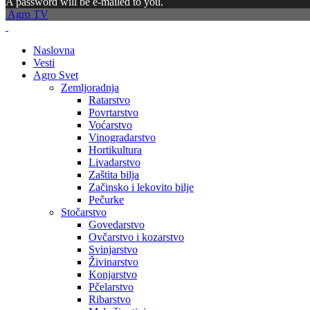
A password will be e-mailed to you.
Agro TV
Naslovna
Vesti
Agro Svet
Zemljoradnja
Ratarstvo
Povrtarstvo
Voćarstvo
Vinogradarstvo
Hortikultura
Livadarstvo
Zaštita bilja
Začinsko i lekovito bilje
Pečurke
Stočarstvo
Govedarstvo
Ovčarstvo i kozarstvo
Svinjarstvo
Živinarstvo
Konjarstvo
Pčelarstvo
Ribarstvo