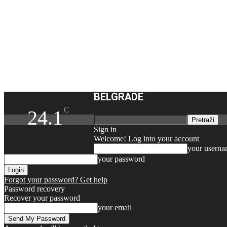
BELGRADE
C
24.1
Sign in
Welcome! Log into your account
your usern
your password
Forgot your password? Get help
Password recovery
Recover your password
your email