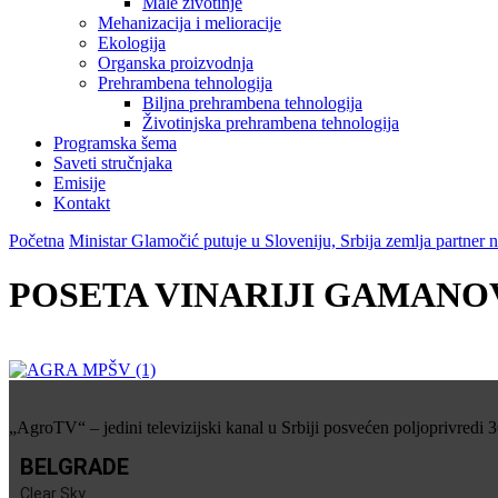
Male životinje
Mehanizacija i melioracije
Ekologija
Organska proizvodnja
Prehrambena tehnologija
Biljna prehrambena tehnologija
Životinjska prehrambena tehnologija
Programska šema
Saveti stručnjaka
Emisije
Kontakt
Početna
Ministar Glamočić putuje u Sloveniju, Srbija zemlja part
POSETA VINARIJI GAMANO
„AgroTV“ – jedini televizijski kanal u Srbiji posvećen poljoprivredi 
BELGRADE
Clear Sky