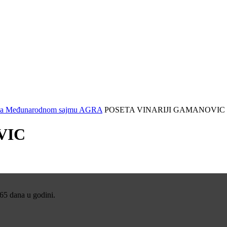
ner na Međunarodnom sajmu AGRA
POSETA VINARIJI GAMANOVIC
VIC
365 dana u godini.