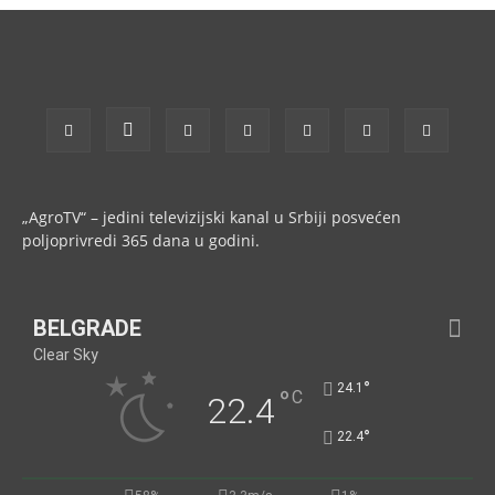
„AgroTV“ – jedini televizijski kanal u Srbiji posvećen
poljoprivredi 365 dana u godini.
BELGRADE
Clear Sky
°
24.1
°
C
22.4
°
22.4