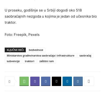
U proseku, godišnje se u Srbiji dogodi oko 518
saobraćajnih nezgoda u kojima je jedan od učesnika bio
traktor.
Foto: Freepik, Pexels
KLJUČNE REČI
bezbednost
Ministarstvo građevinarstva saobraćaja i infrastrukture
saobraćaj
subvencije
traktori
zaštitni ram