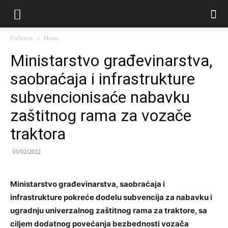
Početna
Novo
Ministarstvo građevinarstva,
saobraćaja i infrastrukture
subvencionisaće nabavku
zaštitnog rama za vozače
traktora
01/02/2022
Ministarstvo građevinarstva, saobraćaja i
infrastrukture pokreće dodelu subvencija za nabavku i
ugradnju univerzalnog zaštitnog rama za traktore, sa
ciljem dodatnog povećanja bezbednosti vozača