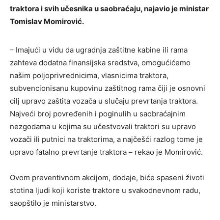
traktora i svih učesnika u saobraćaju, najavio je ministar
Tomislav Momirović.
– Imajući u vidu da ugradnja zaštitne kabine ili rama
zahteva dodatna finansijska sredstva, omogućićemo
našim poljoprivrednicima, vlasnicima traktora,
subvencionisanu kupovinu zaštitnog rama čiji je osnovni
cilj upravo zaštita vozača u slučaju prevrtanja traktora.
Najveći broj povređenih i poginulih u saobraćajnim
nezgodama u kojima su učestvovali traktori su upravo
vozači ili putnici na traktorima, a najčešći razlog tome je
upravo fatalno prevrtanje traktora – rekao je Momirović.
Ovom preventivnom akcijom, dodaje, biće spaseni životi
stotina ljudi koji koriste traktore u svakodnevnom radu,
saopštilo je ministarstvo.