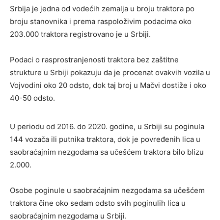
Srbija je jedna od vodećih zemalja u broju traktora po
broju stanovnika i prema raspoloživim podacima oko
203.000 traktora registrovano je u Srbiji.
Podaci o rasprostranjenosti traktora bez zaštitne
strukture u Srbiji pokazuju da je procenat ovakvih vozila u
Vojvodini oko 20 odsto, dok taj broj u Mačvi dostiže i oko
40-50 odsto.
U periodu od 2016. do 2020. godine, u Srbiji su poginula
144 vozača ili putnika traktora, dok je povređenih lica u
saobraćajnim nezgodama sa učešćem traktora bilo blizu
2.000.
Osobe poginule u saobraćajnim nezgodama sa učešćem
traktora čine oko sedam odsto svih poginulih lica u
saobraćajnim nezgodama u Srbiji.