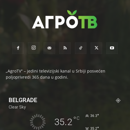
„AgroTV“ – jedini televizijski kanal u Srbiji posvećen
poljoprivredi 365 dana u godini.
BELGRADE
Clear Sky
°
36.3
°
C
35.2
°
35.2