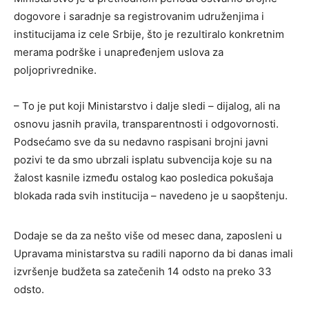
dogovore i saradnje sa registrovanim udruženjima i
institucijama iz cele Srbije, što je rezultiralo konkretnim
merama podrške i unapređenjem uslova za
poljoprivrednike.
– To je put koji Ministarstvo i dalje sledi – dijalog, ali na
osnovu jasnih pravila, transparentnosti i odgovornosti.
Podsećamo sve da su nedavno raspisani brojni javni
pozivi te da smo ubrzali isplatu subvencija koje su na
žalost kasnile između ostalog kao posledica pokušaja
blokada rada svih institucija – navedeno je u saopštenju.
Dodaje se da za nešto više od mesec dana, zaposleni u
Upravama ministarstva su radili naporno da bi danas imali
izvršenje budžeta sa zatečenih 14 odsto na preko 33
odsto.