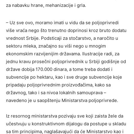
za nabavku hrane, mehanizacije i grla.
– Uz sve ovo, moramo imati u vidu da se poljoprivredi
više vraća nego što trenutno doprinosi kroz bruto dodatu
vrednost Srbije. Podsticaji za stočarstvo, a naročito u
sektoru mleka, značajno su viši nego u mnogim
ekonomskim razvijenijim državama. Ilustracije radi, za
jednu kravu prosečni poljoprivrednik u Srbiji godišnje od
države dobija 170.000 dinara, a tome treba dodati i
subvencije po hektaru, kao i sve druge subvencije koje
pripadaju poljoprivrednim proizvođačima, kako sa
državnog, tako i sa nivoa lokalnih samouprava –
navedeno je u saopštenju Ministarstva poljoprivrede.
Iz resornog ministarstva pozivaju sve koji zaista žele da
učestvuju u konstruktivnom dijalogu da postupe u skladu
sa tim principima, naglašavajući da će Ministarstvo kao i