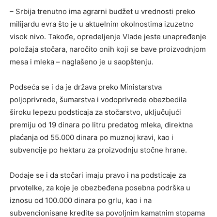
– Srbija trenutno ima agrarni budžet u vrednosti preko
milijardu evra što je u aktuelnim okolnostima izuzetno
visok nivo. Takođe, opredeljenje Vlade jeste unapređenje
položaja stočara, naročito onih koji se bave proizvodnjom
mesa i mleka – naglašeno je u saopštenju.
Podseća se i da je država preko Ministarstva
poljoprivrede, šumarstva i vodoprivrede obezbedila
široku lepezu podsticaja za stočarstvo, uključujući
premiju od 19 dinara po litru predatog mleka, direktna
plaćanja od 55.000 dinara po muznoj kravi, kao i
subvencije po hektaru za proizvodnju stočne hrane.
Dodaje se i da stočari imaju pravo i na podsticaje za
prvotelke, za koje je obezbeđena posebna podrška u
iznosu od 100.000 dinara po grlu, kao i na
subvencionisane kredite sa povoljnim kamatnim stopama