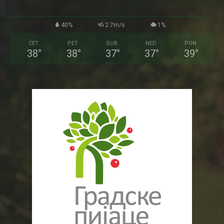
40%
2.7m/s
1%
ČET
PET
SUB
NED
PON
38
°
38
°
37
°
37
°
39
°