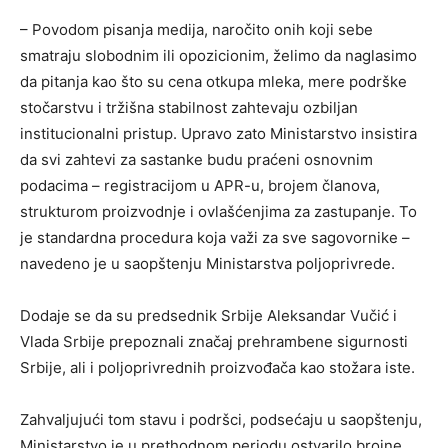
– Povodom pisanja medija, naročito onih koji sebe
smatraju slobodnim ili opozicionim, želimo da naglasimo
da pitanja kao što su cena otkupa mleka, mere podrške
stočarstvu i tržišna stabilnost zahtevaju ozbiljan
institucionalni pristup. Upravo zato Ministarstvo insistira
da svi zahtevi za sastanke budu praćeni osnovnim
podacima – registracijom u APR-u, brojem članova,
strukturom proizvodnje i ovlašćenjima za zastupanje. To
je standardna procedura koja važi za sve sagovornike –
navedeno je u saopštenju Ministarstva poljoprivrede.
Dodaje se da su predsednik Srbije Aleksandar Vučić i
Vlada Srbije prepoznali značaj prehrambene sigurnosti
Srbije, ali i poljoprivrednih proizvođača kao stožara iste.
Zahvaljujući tom stavu i podršci, podsećaju u saopštenju,
Ministarstvo je u prethodnom periodu ostvarilo brojne