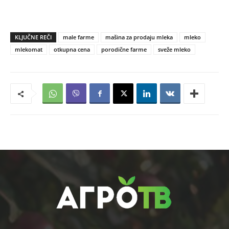
KLJUČNE REČI
male farme
mašina za prodaju mleka
mleko
mlekomat
otkupna cena
porodične farme
sveže mleko