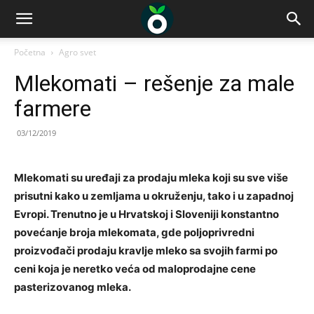
Početna
Agro svet
Mlekomati – rešenje za male
farmere
03/12/2019
Mlekomati su uređaji za prodaju mleka koji su sve više
prisutni kako u zemljama u okruženju, tako i u zapadnoj
Evropi. Trenutno je u Hrvatskoj i Sloveniji konstantno
povećanje broja mlekomata, gde poljoprivredni
proizvođači prodaju kravlje mleko sa svojih farmi po
ceni koja je neretko veća od maloprodajne cene
pasterizovanog mleka.