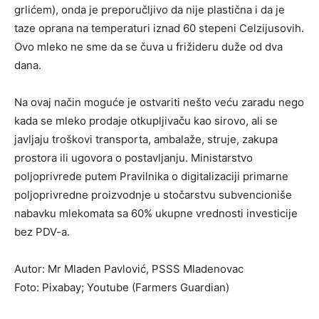
grlićem), onda je preporučljivo da nije plastična i da je
taze oprana na temperaturi iznad 60 stepeni Celzijusovih.
Ovo mleko ne sme da se čuva u frižideru duže od dva
dana.
Na ovaj način moguće je ostvariti nešto veću zaradu nego
kada se mleko prodaje otkupljivaču kao sirovo, ali se
javljaju troškovi transporta, ambalaže, struje, zakupa
prostora ili ugovora o postavljanju. Ministarstvo
poljoprivrede putem Pravilnika o digitalizaciji primarne
poljoprivredne proizvodnje u stočarstvu subvencioniše
nabavku mlekomata sa 60% ukupne vrednosti investicije
bez PDV-a.
Autor: Mr Mladen Pavlović, PSSS Mladenovac
Foto: Pixabay; Youtube (Farmers Guardian)