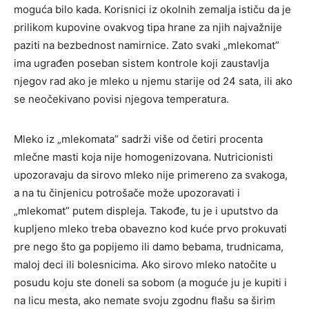
moguća bilo kada. Korisnici iz okolnih zemalja ističu da je
prilikom kupovine ovakvog tipa hrane za njih najvažnije
paziti na bezbednost namirnice. Zato svaki „mlekomat”
ima ugrađen poseban sistem kontrole koji zaustavlja
njegov rad ako je mleko u njemu starije od 24 sata, ili ako
se neočekivano povisi njegova temperatura.
Mleko iz „mlekomata” sadrži više od četiri procenta
mlečne masti koja nije homogenizovana. Nutricionisti
upozoravaju da sirovo mleko nije primereno za svakoga,
a na tu činjenicu potrošače može upozoravati i
„mlekomat” putem displeja. Takođe, tu je i uputstvo da
kupljeno mleko treba obavezno kod kuće prvo prokuvati
pre nego što ga popijemo ili damo bebama, trudnicama,
maloj deci ili bolesnicima. Ako sirovo mleko natočite u
posudu koju ste doneli sa sobom (a moguće ju je kupiti i
na licu mesta, ako nemate svoju zgodnu flašu sa širim