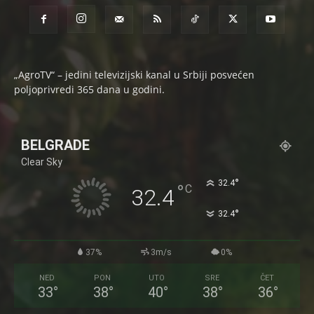
„AgroTV“ – jedini televizijski kanal u Srbiji posvećen
poljoprivredi 365 dana u godini.
BELGRADE
Clear Sky
°
32.4
°
C
32.4
°
32.4
37%
3m/s
0%
NED
PON
UTO
SRE
ČET
33
°
38
°
40
°
38
°
36
°