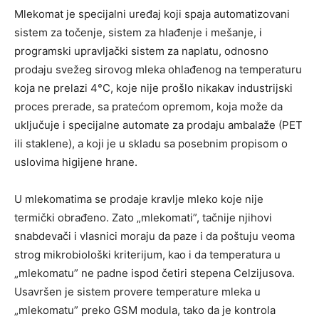
Mlekomat je specijalni uređaj koji spaja automatizovani
sistem za točenje, sistem za hlađenje i mešanje, i
programski upravljački sistem za naplatu, odnosno
prodaju svežeg sirovog mleka ohlađenog na temperaturu
koja ne prelazi 4°C, koje nije prošlo nikakav industrijski
proces prerade, sa pratećom opremom, koja može da
uključuje i specijalne automate za prodaju ambalaže (PET
ili staklene), a koji je u skladu sa posebnim propisom o
uslovima higijene hrane.
U mlekomatima se prodaje kravlje mleko koje nije
termički obrađeno. Zato „mlekomati”, tačnije njihovi
snabdevači i vlasnici moraju da paze i da poštuju veoma
strog mikrobiološki kriterijum, kao i da temperatura u
„mlekomatu” ne padne ispod četiri stepena Celzijusova.
Usavršen je sistem provere temperature mleka u
„mlekomatu” preko GSM modula, tako da je kontrola