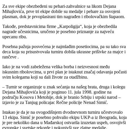
Za sve ekipe obezbeđeni su pehari-zahvalnice sa likom Dejana
Mihajlovića, prve tri ekipe dobile su medalje i pehare za osvojeni
plasman, dok je prvoplasirani tim nagrađen i ribolovačkim štapaom.
Takođe, predstavnicima firme „Karpoligija“, koja je obezbedila
nagrade učesnicima, uručeno je posebno priznanje za najveću
upecanu ribu.
Posebna pažnja posvećena je najmlađim posetiocima, pa su tako sva
deca koja su prisustvovala turniru dobila ukrasne prišivke za majce i
rančeve .
Iako je na vodi zabeležena velika borba i neizvesnost među
iskusnim ribolovcima, u prvi plan je istaknut značaj odavanja počasti
svim kolegama koji su dali živote za otadžbinu.
– Turnir se organizuje u znak sećanja na našeg brata, druga i kolegu
Dejana Mihajlovića koji je poginuo 11. jula 1998. godine na
području Kosova i Metohije, dok je branio Srbiju i srpski narod –
izjavio je za Tanjug policajac Rečne policije Nenad Simić.
Istakao je da je na ovogodišnjem dvodnevnom turniru učestvovalo
13 ekipa. Simić je posebno pohvalio ekipu UKP-a iz Beograda, koja
je pre nekoliko dana u Mađarskoj ostvarila izuzetan uspeh, osvojivši
evropske i svetske rekorde i pokupivši sve zlatne medalje.