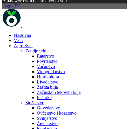
A password will be e-mailed to you.
Agro TV
Naslovna
Vesti
Agro Svet
Zemljoradnja
Ratarstvo
Povrtarstvo
Voćarstvo
Vinogradarstvo
Hortikultura
Livadarstvo
Zaštita bilja
Začinsko i lekovito bilje
Pečurke
Stočarstvo
Govedarstvo
Ovčarstvo i kozarstvo
Svinjarstvo
Živinarstvo
Konjarstvo