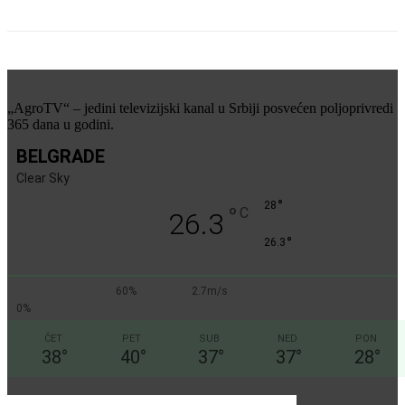
„AgroTV“ – jedini televizijski kanal u Srbiji posvećen poljoprivredi
365 dana u godini.
BELGRADE
Clear Sky
°
28
°
C
26.3
°
26.3
60%
2.7m/s
0%
ČET
PET
SUB
NED
PON
38
°
40
°
37
°
37
°
28
°