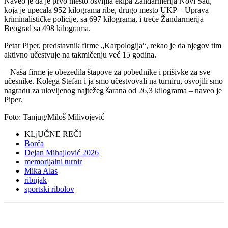
Naveo je da je prvo mesto osvijila ekipa Žandarmerija Novi Sad,
koja je upecala 952 kilograma ribe, drugo mesto UKP – Uprava
kriminalističke policije, sa 697 kilograma, i treće Žandarmerija
Beograd sa 498 kilograma.
Petar Piper, predstavnik firme „Karpologija“, rekao je da njegov tim
aktivno učestvuje na takmičenju već 15 godina.
– Naša firme je obezedila štapove za pobednike i prišivke za sve
učesnike. Kolega Stefan i ja smo učestvovali na turniru, osvojili smo
nagradu za ulovljenog najtežeg šarana od 26,3 kilograma – naveo je
Piper.
Foto: Tanjug/Miloš Milivojević
KLjUČNE REČI
Borča
Dejan Mihajlović 2026
memorijalni turnir
Mika Alas
ribnjak
sportski ribolov