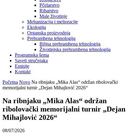
Pčelarstvo
Ribarstvo
Male životinje
Mehanizacija i melioracije
Ekologija
Organska proizvodnja
Prehrambena tehnologija
Biljna prehrambena tehnologija
Životinjska prehrambena tehnologija
Programska šema
Saveti stručnjaka
Emisije
Kontakt
Početna
Novo
Na ribnjaku „Mika Alas“ održan ribolovački
memorijalni turnir „Dejan Mihajlović 2026“
Na ribnjaku „Mika Alas“ održan
ribolovački memorijalni turnir „Dejan
Mihajlović 2026“
08/07/2026