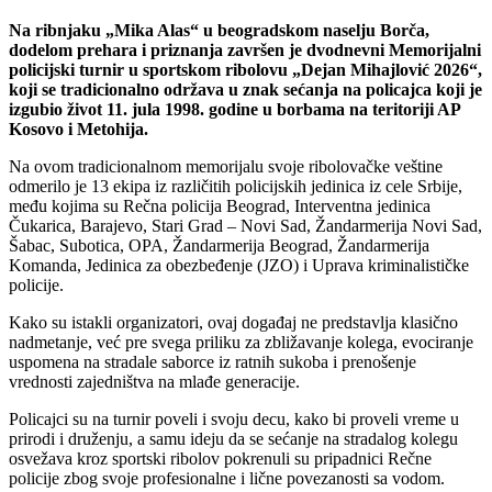
Na ribnjaku „Mika Alas“ u beogradskom naselju Borča,
dodelom prehara i priznanja završen je dvodnevni Memorijalni
policijski turnir u sportskom ribolovu „Dejan Mihajlović 2026“,
koji se tradicionalno održava u znak sećanja na policajca koji je
izgubio život 11. jula 1998. godine u borbama na teritoriji AP
Kosovo i Metohija.
Na ovom tradicionalnom memorijalu svoje ribolovačke veštine
odmerilo je 13 ekipa iz različitih policijskih jedinica iz cele Srbije,
među kojima su Rečna policija Beograd, Interventna jedinica
Čukarica, Barajevo, Stari Grad – Novi Sad, Žandarmerija Novi Sad,
Šabac, Subotica, OPA, Žandarmerija Beograd, Žandarmerija
Komanda, Jedinica za obezbeđenje (JZO) i Uprava kriminalističke
policije.
Kako su istakli organizatori, ovaj događaj ne predstavlja klasično
nadmetanje, već pre svega priliku za zbližavanje kolega, evociranje
uspomena na stradale saborce iz ratnih sukoba i prenošenje
vrednosti zajedništva na mlađe generacije.
Policajci su na turnir poveli i svoju decu, kako bi proveli vreme u
prirodi i druženju, a samu ideju da se sećanje na stradalog kolegu
osvežava kroz sportski ribolov pokrenuli su pripadnici Rečne
policije zbog svoje profesionalne i lične povezanosti sa vodom.