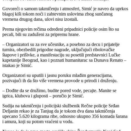
Govoreći o samom takmičenju i atmosferi, Simić je naveo da uprkos
blagoj kiši tokom noći i zahtevnim uslovima zbog sunčanog
vremena drugog dana, ulovi nisu izostali.
Prema njegovim rečima određeni pripadnici policije osim što su
pecali, bili su zaduženi za pripremu hrane.
– Organizatori su za sve učesnike, a posebno za decu i prijatelje
turnira, obezbedili prigodne nagrade, uključujući ribolovačke
štapove i prišivke, a manifestaciju su posetili predstavnici Lučke
kapetanije Beograd, kao i poznati humanitarac sa Dunava Renato –
istakao je Simić.
Organizatori su uputili i jasnu poruku mlađim generacijama,
pozivajući ih da što više vremena provode u prirodi i druženju.
– Dođite da se družimo, budite pored vode, pecajte. Manite se
igrica, klubova i gluposti – poručio je Simić.
Sudija na takmičenju i policijski službenik Rečne policije Srđan
Deljanin rekao je za Tanjug da je tokom dva dana takmičenja
upecano 5.620 kilograma ribe, odnosno ukupno 356 komada šarana
i amura, koji su potom vraćeni u vodu.