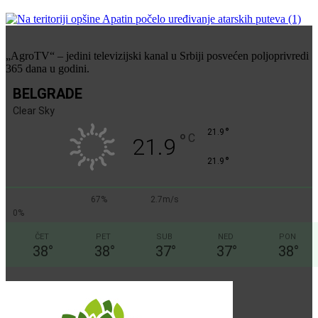
„AgroTV“ – jedini televizijski kanal u Srbiji posvećen poljoprivredi
365 dana u godini.
BELGRADE
Clear Sky
°
21.9
°
C
21.9
°
21.9
67%
2.7m/s
0%
ČET
PET
SUB
NED
PON
38
°
38
°
37
°
37
°
38
°