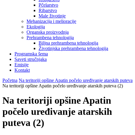
Pčelarstvo
Ribarstvo
Male životinje
Mehanizacija i melioracije
Ekologija
Organska proizvodnja
Prehrambena tehnologija
Biljna prehrambena tehnologija
Životinjska prehrambena tehnologija
Programska šema
Saveti stručnjaka
Emisije
Kontakt
Početna
Na teritoriji opšine Apatin počelo uređivanje atarskih puteva
Na teritoriji opšine Apatin počelo uređivanje atarskih puteva (2)
Na teritoriji opšine Apatin
počelo uređivanje atarskih
puteva (2)