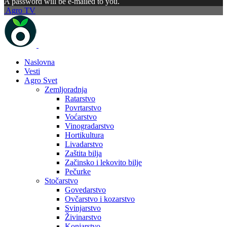
A password will be e-mailed to you.
Agro TV
Naslovna
Vesti
Agro Svet
Zemljoradnja
Ratarstvo
Povrtarstvo
Voćarstvo
Vinogradarstvo
Hortikultura
Livadarstvo
Zaštita bilja
Začinsko i lekovito bilje
Pečurke
Stočarstvo
Govedarstvo
Ovčarstvo i kozarstvo
Svinjarstvo
Živinarstvo
Konjarstvo