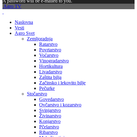
A password will be e-mailed to you.
Agro TV
Naslovna
Vesti
Agro Svet
Zemljoradnja
Ratarstvo
Povrtarstvo
Voćarstvo
Vinogradarstvo
Hortikultura
Livadarstvo
Zaštita bilja
Začinsko i lekovito bilje
Pečurke
Stočarstvo
Govedarstvo
Ovčarstvo i kozarstvo
Svinjarstvo
Živinarstvo
Konjarstvo
Pčelarstvo
Ribarstvo