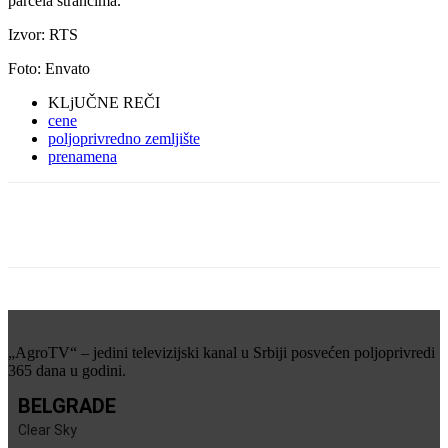
parcela strancima.
Izvor: RTS
Foto: Envato
KLjUČNE REČI
cene
poljoprivredno zemljište
prenamena
„AgroTV“ – jedini televizijski kanal u Srbiji posvećen poljoprivredi
365 dana u godini.
BELGRADE
Clear Sky