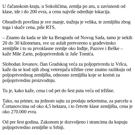
U čačanskom kraju, u Sokolićima, zemlja po aru, u zavisnosti od
klase, ide i do 200 evra, a cenu najviše određuje lokacija.
Obradivih površina je sve manje, tražnja je velika, te zemljištu zbog
toga i skače cena, piše RTS.
– Znamo da kada se ide ka Beogradu od Novog Sada, tamo je nekih
20 do 30 kilometara, sve uz asfalt pretvoreno u građevinsko
zemljište i to su prvoklasne zemlje oko Inđije, Pazove i Beške –
kaže Mile Zarin, poljoprivrednik iz Jaše Tomića.
Slobodan Jovanov, član Gradskog veća za poljoprivredu iz Vršca,
kaže da se kod njih zbog vetrenjača tržišne cene znatno razlikuju od
poljoprivrednog zemljišta, odnosno zemljišta koje se koristi za
poljoprivrednu proizvodnju.
Tu je, kako kaže, cena i od pet do šest puta veća od tržišne.
Tako, na primer, na jednom sajtu za prodaju nekretnina, za parcelu u
Čortanovcima od oko 4,5 hektara, i to četvrte klase zemljišta, cena je
oko 270.000 evra.
Od pre šest godina, Zakonom je dozvoljeno i strancima da kupuju
poljoprivredno zemljište u Srbiji.