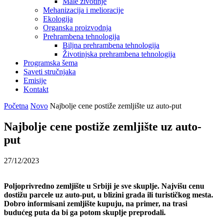
Male životinje
Mehanizacija i melioracije
Ekologija
Organska proizvodnja
Prehrambena tehnologija
Biljna prehrambena tehnologija
Životinjska prehrambena tehnologija
Programska šema
Saveti stručnjaka
Emisije
Kontakt
Početna
Novo
Najbolje cene postiže zemljište uz auto-put
Najbolje cene postiže zemljište uz auto-
put
27/12/2023
Poljoprivredno zemljište u Srbiji je sve skuplje. Najvišu cenu
dostižu parcele uz auto-put, u blizini grada ili turističkog mesta.
Dobro informisani zemljište kupuju, na primer, na trasi
budućeg puta da bi ga potom skuplje preprodali.