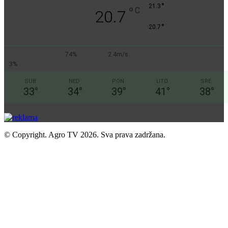
°
21.3
°
C
20.7
°
20.7
74%
2.4m/s
3%
SUB
NED
PON
UTO
SRE
33
°
34
°
39
°
41
°
38
°
© Copyright. Agro TV 2026. Sva prava zadržana.