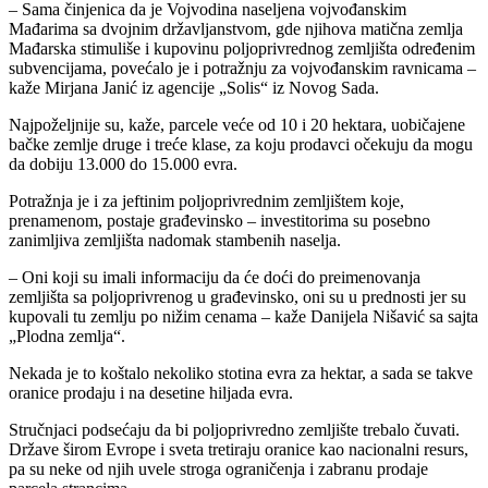
– Sama činjenica da je Vojvodina naseljena vojvođanskim
Mađarima sa dvojnim državljanstvom, gde njihova matična zemlja
Mađarska stimuliše i kupovinu poljoprivrednog zemljišta određenim
subvencijama, povećalo je i potražnju za vojvođanskim ravnicama –
kaže Mirjana Janić iz agencije „Solis“ iz Novog Sada.
Najpoželjnije su, kaže, parcele veće od 10 i 20 hektara, uobičajene
bačke zemlje druge i treće klase, za koju prodavci očekuju da mogu
da dobiju 13.000 do 15.000 evra.
Potražnja je i za jeftinim poljoprivrednim zemljištem koje,
prenamenom, postaje građevinsko – investitorima su posebno
zanimljiva zemljišta nadomak stambenih naselja.
– Oni koji su imali informaciju da će doći do preimenovanja
zemljišta sa poljoprivrenog u građevinsko, oni su u prednosti jer su
kupovali tu zemlju po nižim cenama – kaže Danijela Nišavić sa sajta
„Plodna zemlja“.
Nekada je to koštalo nekoliko stotina evra za hektar, a sada se takve
oranice prodaju i na desetine hiljada evra.
Stručnjaci podsećaju da bi poljoprivredno zemljište trebalo čuvati.
Države širom Evrope i sveta tretiraju oranice kao nacionalni resurs,
pa su neke od njih uvele stroga ograničenja i zabranu prodaje