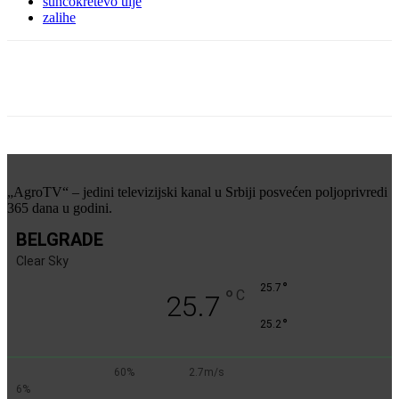
suncokretevo ulje
zalihe
„AgroTV“ – jedini televizijski kanal u Srbiji posvećen poljoprivredi
365 dana u godini.
BELGRADE
Clear Sky
°
25.7
°
C
25.7
°
25.2
60%
2.7m/s
6%