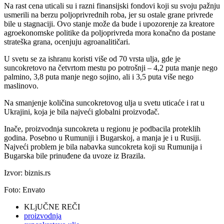
Na rast cena uticali su i razni finansijski fondovi koji su svoju pažnju
usmerili na berzu poljoprivrednih roba, jer su ostale grane privrede
bile u stagnaciji. Ovo stanje može da bude i upozorenje za kreatore
agroekonomske politike da poljoprivreda mora konačno da postane
strateška grana, ocenjuju agroanalitičari.
U svetu se za ishranu koristi više od 70 vrsta ulјa, gde je
suncokretovo na četvrtom mestu po potrošnji – 4,2 puta manje nego
palmino, 3,8 puta manje nego sojino, ali i 3,5 puta više nego
maslinovo.
Na smanjenje količina suncokretovog ulja u svetu uticaće i rat u
Ukrajini, koja je bila najveći globalni proizvođač.
Inače, proizvodnja suncokreta u regionu je podbacila proteklih
godina. Posebno u Rumuniji i Bugarskoj, a manja je i u Rusiji.
Najveći problem je bila nabavka suncokreta koji su Rumunija i
Bugarska bile prinuđene da uvoze iz Brazila.
Izvor: biznis.rs
Foto: Envato
KLjUČNE REČI
proizvodnja