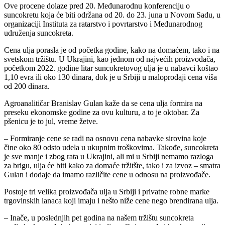
Ove procene dolaze pred 20. Međunarodnu konferenciju o
suncokretu koja će biti održana od 20. do 23. juna u Novom Sadu, u
organizaciji Instituta za ratarstvo i povrtarstvo i Međunarodnog
udruženja suncokreta.
Cena ulja porasla je od početka godine, kako na domaćem, tako i na
svetskom tržištu. U Ukrajini, kao jednom od najvećih proizvođača,
početkom 2022. godine litar suncokretovog ulja je u nabavci koštao
1,10 evra ili oko 130 dinara, dok je u Srbiji u maloprodaji cena viša
od 200 dinara.
Agroanalitičar Branislav Gulan kaže da se cena ulja formira na
preseku ekonomske godine za ovu kulturu, a to je oktobar. Za
pšenicu je to jul, vreme žetve.
– Formiranje cene se radi na osnovu cena nabavke sirovina koje
čine oko 80 odsto udela u ukupnim troškovima. Takođe, suncokreta
je sve manje i zbog rata u Ukrajini, ali mi u Srbiji nemamo razloga
za brigu, ulja će biti kako za domaće tržitšte, tako i za izvoz – smatra
Gulan i dodaje da imamo različite cene u odnosu na proizvođače.
Postoje tri velika proizvođača ulja u Srbiji i privatne robne marke
trgovinskih lanaca koji imaju i nešto niže cene nego brendirana ulja.
– Inače, u poslednjih pet godina na našem tržištu suncokreta