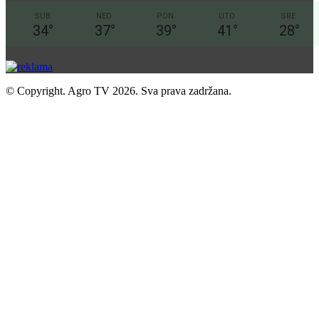
SUB
NED
PON
UTO
SRE
34
°
37
°
39
°
41
°
28
°
© Copyright. Agro TV 2026. Sva prava zadržana.