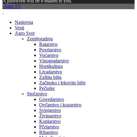
A password will be e-mailed to you.
Agro TV
Naslovna
Vesti
Agro Svet
Zemljoradnja
Ratarstvo
Povrtarstvo
Voćarstvo
Vinogradarstvo
Hortikultura
Livadarstvo
Zaštita bilja
Začinsko i lekovito bilje
Pečurke
Stočarstvo
Govedarstvo
Ovčarstvo i kozarstvo
Svinjarstvo
Živinarstvo
Konjarstvo
Pčelarstvo
Ribarstvo