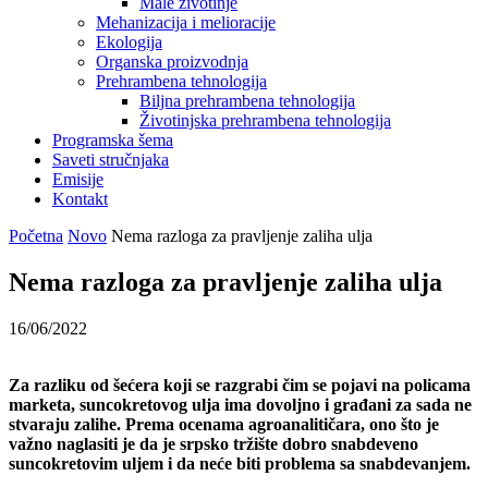
Male životinje
Mehanizacija i melioracije
Ekologija
Organska proizvodnja
Prehrambena tehnologija
Biljna prehrambena tehnologija
Životinjska prehrambena tehnologija
Programska šema
Saveti stručnjaka
Emisije
Kontakt
Početna
Novo
Nema razloga za pravljenje zaliha ulja
Nema razloga za pravljenje zaliha ulja
16/06/2022
Za razliku od šećera koji se razgrabi čim se pojavi na policama
marketa, suncokretovog ulja ima dovoljno i građani za sada ne
stvaraju zalihe. Prema ocenama agroanalitičara, ono što je
važno naglasiti je da je srpsko tržište dobro snabdeveno
suncokretovim uljem i da neće biti problema sa snabdevanjem.