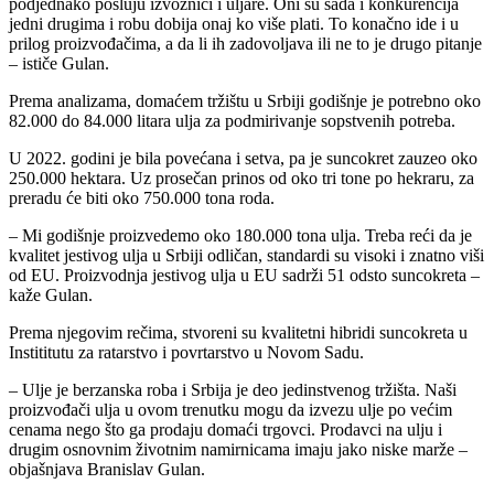
podjednako posluju izvoznici i uljare. Oni su sada i konkurencija
jedni drugima i robu dobija onaj ko više plati. To konačno ide i u
prilog proizvođačima, a da li ih zadovoljava ili ne to je drugo pitanje
– ističe Gulan.
Prema analizama, domaćem tržištu u Srbiji godišnje je potrebno oko
82.000 do 84.000 litara ulja za podmirivanje sopstvenih potreba.
U 2022. godini je bila povećana i setva, pa je suncokret zauzeo oko
250.000 hektara. Uz prosečan prinos od oko tri tone po hekraru, za
preradu će biti oko 750.000 tona roda.
– Mi godišnje proizvedemo oko 180.000 tona ulja. Treba reći da je
kvalitet jestivog ulja u Srbiji odličan, standardi su visoki i znatno viši
od EU. Proizvodnja jestivog ulja u EU sadrži 51 odsto suncokreta –
kaže Gulan.
Prema njegovim rečima, stvoreni su kvalitetni hibridi suncokreta u
Instititutu za ratarstvo i povrtarstvo u Novom Sadu.
– Ulje je berzanska roba i Srbija je deo jedinstvenog tržišta. Naši
proizvođači ulja u ovom trenutku mogu da izvezu ulje po većim
cenama nego što ga prodaju domaći trgovci. Prodavci na ulju i
drugim osnovnim životnim namirnicama imaju jako niske marže –
objašnjava Branislav Gulan.