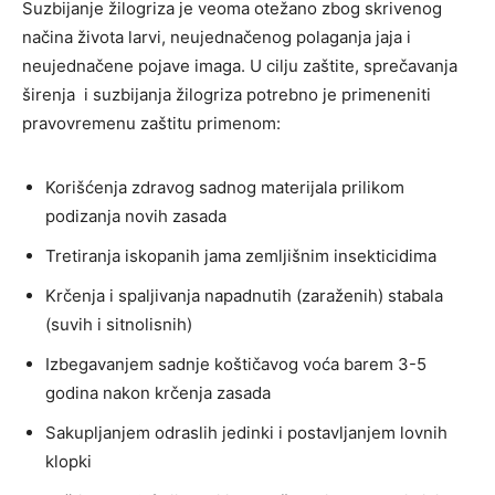
Suzbijanje žilogriza je veoma otežano zbog skrivenog
načina života larvi, neujednačenog polaganja jaja i
neujednačene pojave imaga. U cilju zaštite, sprečavanja
širenja i suzbijanja žilogriza potrebno je primeneniti
pravovremenu zaštitu primenom:
Korišćenja zdravog sadnog materijala prilikom
podizanja novih zasada
Tretiranja iskopanih jama zemljišnim insekticidima
Krčenja i spaljivanja napadnutih (zaraženih) stabala
(suvih i sitnolisnih)
Izbegavanjem sadnje koštičavog voća barem 3-5
godina nakon krčenja zasada
Sakupljanjem odraslih jedinki i postavljanjem lovnih
klopki