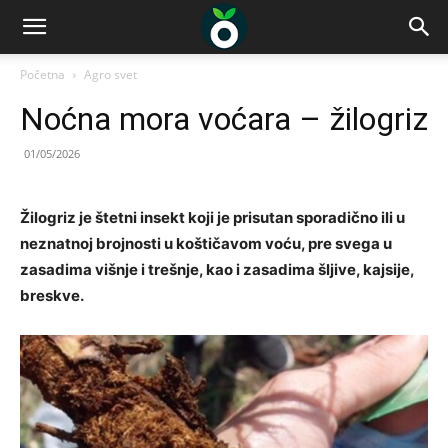
Početna
Agro svet
Noćna mora voćara – žilogriz
01/05/2026
Žilogriz je štetni insekt koji je prisutan sporadično ili u
neznatnoj brojnosti u koštičavom voću, pre svega u
zasadima višnje i trešnje, kao i zasadima šljive, kajsije,
breskve.