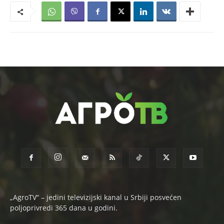
„AgroTV“ – jedini televizijski kanal u Srbiji posvećen
poljoprivredi 365 dana u godini.