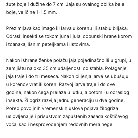
žute boje i dužine do 7 cm. Jaja su ovalnog oblika bele
boje, veličine 1-1,5 mm.
Prezimljava kao imago ili larva u korenu ili stablu biljaka.
Odrasli insekti se tokom juna i jula, dopunski hrane korom
izdanaka, lisnim peteljkama i listovima.
Nakon ishrane ženke polažu jaja pojedinačno ili u grupi, u
zemljištu na oko 35 cm udaljenosti od stabla. Polaganje
jaja traje i do tri meseca. Nakon piljenja larve se ubušuju
u korenov vrat ili koren. Razvoj larve traje i do dve
godine, nakon čega prelaze u lutku, a potom i u odraslog
insekta. Žilogriz razvija jednu generaciju u dve godine.
Pored povoljnih vremenskih uslova pojava žilogriza
uslovljena je i prisustvom zapuštenih zasada koštičavog
voća, kao i nesprovođenjem redovnih mera nege.