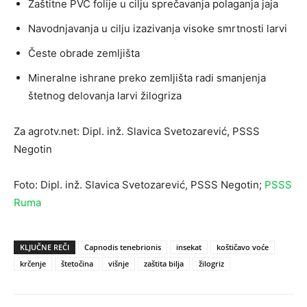
Zaštitne PVC folije u cilju sprečavanja polaganja jaja
Navodnjavanja u cilju izazivanja visoke smrtnosti larvi
Česte obrade zemljišta
Mineralne ishrane preko zemljišta radi smanjenja
štetnog delovanja larvi žilogriza
Za agrotv.net: Dipl. inž. Slavica Svetozarević, PSSS
Negotin
Foto: Dipl. inž. Slavica Svetozarević, PSSS Negotin;
PSSS
Ruma
KLJUČNE REČI
Capnodis tenebrionis
insekat
koštičavo voće
krčenje
štetočina
višnje
zaštita bilja
žilogriz