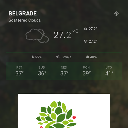
BELGRADE
Scattered Clouds
°
27.2
°
C
27.2
°
27.2
65%
1.2m/s
40%
PET
SUB
NED
PON
UTO
37
°
36
°
37
°
39
°
41
°