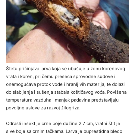
Štetu pričinjava larva koja se ubušuje u zonu korenovog
vrata i koren, pri čemu preseca sprovodne sudove i
onemogućava protok vode i hranljivih materija, te dolazi
do slabljenja i sušenja stabala koštičavog voća. Povišena
temperatura vazduha i manjak padavina predstavljaju
povoljne uslove za razvoj žilogriza.
Odrasli insekt je crne boje dužine 2,7 cm, vratni štit je
sive boje sa crnim tačkama. Larva je buprestidna bledo