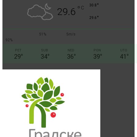
°
30.8
°
C
29.6
°
29.6
51%
5m/s
92%
PET
SUB
NED
PON
UTO
29
°
34
°
36
°
39
°
41
°