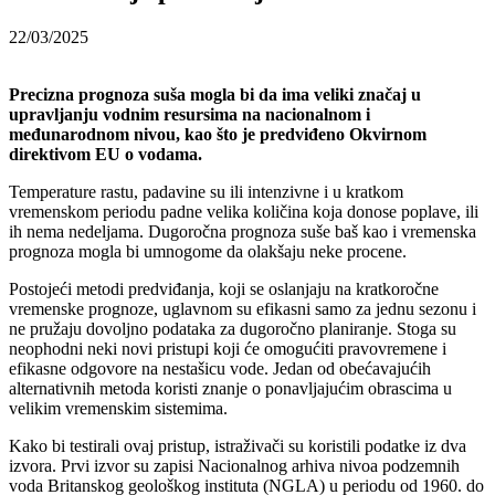
22/03/2025
Precizna prognoza suša mogla bi da ima veliki značaj u
upravljanju vodnim resursima na nacionalnom i
međunarodnom nivou, kao što je predviđeno Okvirnom
direktivom EU o vodama.
Temperature rastu, padavine su ili intenzivne i u kratkom
vremenskom periodu padne velika količina koja donose poplave, ili
ih nema nedeljama. Dugoročna prognoza suše baš kao i vremenska
prognoza mogla bi umnogome da olakšaju neke procene.
Postojeći metodi predviđanja, koji se oslanjaju na kratkoročne
vremenske prognoze, uglavnom su efikasni samo za jednu sezonu i
ne pružaju dovoljno podataka za dugoročno planiranje. Stoga su
neophodni neki novi pristupi koji će omogućiti pravovremene i
efikasne odgovore na nestašicu vode. Jedan od obećavajućih
alternativnih metoda koristi znanje o ponavljajućim obrascima u
velikim vremenskim sistemima.
Kako bi testirali ovaj pristup, istraživači su koristili podatke iz dva
izvora. Prvi izvor su zapisi Nacionalnog arhiva nivoa podzemnih
voda Britanskog geološkog instituta (NGLA) u periodu od 1960. do