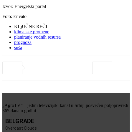
Izvor: Energetski portal
Foto: Envato
KLjUČNE REČI
klimatske promene
planiranje vodnih resursa
prognoza
suša
„AgroTV“ – jedini televizijski kanal u Srbiji posvećen poljoprivredi
365 dana u godini.
BELGRADE
Overcast Clouds