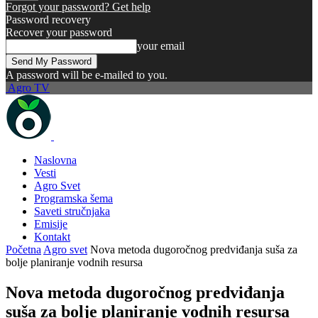
Forgot your password? Get help
Password recovery
Recover your password
your email
A password will be e-mailed to you.
Agro TV
Naslovna
Vesti
Agro Svet
Programska šema
Saveti stručnjaka
Emisije
Kontakt
Početna
Agro svet
Nova metoda dugoročnog predviđanja suša za
bolje planiranje vodnih resursa
Nova metoda dugoročnog predviđanja
suša za bolje planiranje vodnih resursa