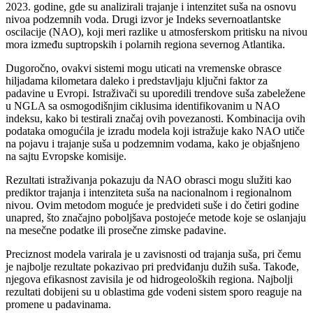
2023. godine, gde su analizirali trajanje i intenzitet suša na osnovu
nivoa podzemnih voda. Drugi izvor je Indeks severnoatlantske
oscilacije (NAO), koji meri razlike u atmosferskom pritisku na nivou
mora između suptropskih i polarnih regiona severnog Atlantika.
Dugoročno, ovakvi sistemi mogu uticati na vremenske obrasce
hiljadama kilometara daleko i predstavljaju ključni faktor za
padavine u Evropi. Istraživači su uporedili trendove suša zabeležene
u NGLA sa osmogodišnjim ciklusima identifikovanim u NAO
indeksu, kako bi testirali značaj ovih povezanosti. Kombinacija ovih
podataka omogućila je izradu modela koji istražuje kako NAO utiče
na pojavu i trajanje suša u podzemnim vodama, kako je objašnjeno
na sajtu Evropske komisije.
Rezultati istraživanja pokazuju da NAO obrasci mogu služiti kao
prediktor trajanja i intenziteta suša na nacionalnom i regionalnom
nivou. Ovim metodom moguće je predvideti suše i do četiri godine
unapred, što značajno poboljšava postojeće metode koje se oslanjaju
na mesečne podatke ili prosečne zimske padavine.
Preciznost modela varirala je u zavisnosti od trajanja suša, pri čemu
je najbolje rezultate pokazivao pri predviđanju dužih suša. Takođe,
njegova efikasnost zavisila je od hidrogeoloških regiona. Najbolji
rezultati dobijeni su u oblastima gde vodeni sistem sporo reaguje na
promene u padavinama.