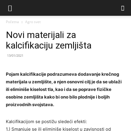
Početna
Agro svet
Novi materijali za
kalcifikaciju zemljišta
13/01/2021
Pojam kalcifikacije podrazumeva dodavanje krečnog
materijala u zemljište, a njen osnovni cilj je da se ublaži
ili eliminiše kiselost tla, kao i da se poprave fizičke
osobine zemljišta kako bi ono bilo plodnije i boljih
proizvodnih svojstava.
Kalcifikacijom se postižu sledeći efekti:
1.) Smanjuje se ili eliminiše kiselost u zavisnosti od