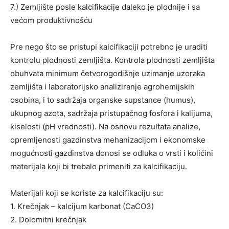
7.) Zemljište posle kalcifikacije daleko je plodnije i sa
većom produktivnošću
Pre nego što se pristupi kalcifikaciji potrebno je uraditi
kontrolu plodnosti zemljišta. Kontrola plodnosti zemljišta
obuhvata minimum četvorogodišnje uzimanje uzoraka
zemljišta i laboratorijsko analiziranje agrohemijskih
osobina, i to sadržaja organske supstance (humus),
ukupnog azota, sadržaja pristupačnog fosfora i kalijuma,
kiselosti (pH vrednosti). Na osnovu rezultata analize,
opremljenosti gazdinstva mehanizacijom i ekonomske
mogućnosti gazdinstva donosi se odluka o vrsti i količini
materijala koji bi trebalo primeniti za kalcifikaciju.
Materijali koji se koriste za kalcifikaciju su:
1. Krečnjak – kalcijum karbonat (CaCO3)
2. Dolomitni krečnjak