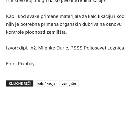
troškove koji mogu da se jave kod kalcifikacije.
Kao i kod svake primene materijala za kalcifikaciju i kod
njih je potrebna primena organskih đubriva na osnovu
kontrole plodnosti zemljišta.
Izvor: dipl. inž. Milenko Đurić, PSSS Poljosavet Loznica
Foto: Pixabay
KLJUČNE REČI
kalcifikacija
zemljište