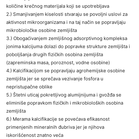
količine krečnog materijala koji se upotrebljava
2.) Smanjivanjem kiselosti stvaraju se povoljni uslovi za
aktivnost mikroorganizama i na taj način se popravljaju
mikrobioločke osobine zemljišta
3.) Obogaćivanjem zemljišnog adsorptivnog kompleksa
jonima kalcijuma dolazi do popravke strukture zemljišta i
poboljšanja drugih fizičkih osobina zemljišta
(zapreminska masa, poroznost, vodne osobine)
4.) Kalcifikacijom se popravljaju agrohemijske osobine
zemljišta jer se sprečava vezivanje fosfora u
nepristupačne oblike
5.) Štetni uticaj pokretljivog alumijnijuma i gvožđa se
eliminiše popravkom fizičkih i mikrobioloških osobina
zemljišta
6.) Merama kalcifikacije se povećava efikasnost
primenjenih mineralnih đubriva jer je njihova
iskorišćenost znatno veća