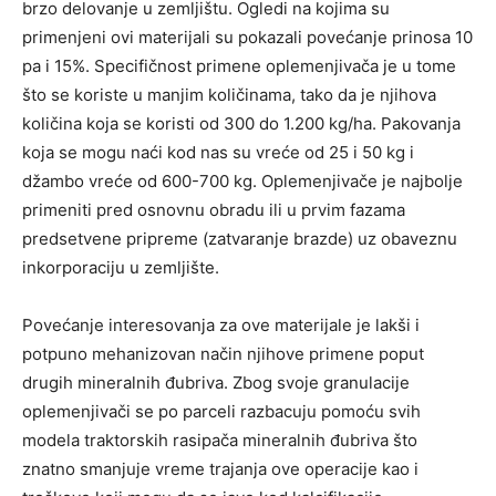
brzo delovanje u zemljištu. Ogledi na kojima su
primenjeni ovi materijali su pokazali povećanje prinosa 10
pa i 15%. Specifičnost primene oplemenjivača je u tome
što se koriste u manjim količinama, tako da je njihova
količina koja se koristi od 300 do 1.200 kg/ha. Pakovanja
koja se mogu naći kod nas su vreće od 25 i 50 kg i
džambo vreće od 600-700 kg. Oplemenjivače je najbolje
primeniti pred osnovnu obradu ili u prvim fazama
predsetvene pripreme (zatvaranje brazde) uz obaveznu
inkorporaciju u zemljište.
Povećanje interesovanja za ove materijale je lakši i
potpuno mehanizovan način njihove primene poput
drugih mineralnih đubriva. Zbog svoje granulacije
oplemenjivači se po parceli razbacuju pomoću svih
modela traktorskih rasipača mineralnih đubriva što
znatno smanjuje vreme trajanja ove operacije kao i