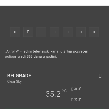
„AgroTV“ – jedini televizijski kanal u Srbiji posvećen
poljoprivredi 365 dana u godini.
BELGRADE
Clear Sky
°
36.3
°
C
35.2
°
35.2