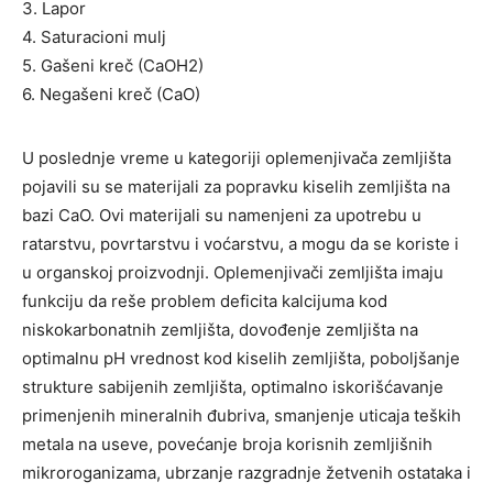
3. Lapor
4. Saturacioni mulj
5. Gašeni kreč (CaOH2)
6. Negašeni kreč (CaO)
U poslednje vreme u kategoriji oplemenjivača zemljišta
pojavili su se materijali za popravku kiselih zemljišta na
bazi CaO. Ovi materijali su namenjeni za upotrebu u
ratarstvu, povrtarstvu i voćarstvu, a mogu da se koriste i
u organskoj proizvodnji. Oplemenjivači zemljišta imaju
funkciju da reše problem deficita kalcijuma kod
niskokarbonatnih zemljišta, dovođenje zemljišta na
optimalnu pH vrednost kod kiselih zemljišta, poboljšanje
strukture sabijenih zemljišta, optimalno iskorišćavanje
primenjenih mineralnih đubriva, smanjenje uticaja teških
metala na useve, povećanje broja korisnih zemljišnih
mikroroganizama, ubrzanje razgradnje žetvenih ostataka i