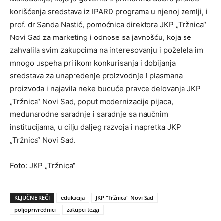
korišćenja sredstava iz IPARD programa u njenoj zemlji, i
prof. dr Sanda Nastić, pomoćnica direktora JKP „Tržnica“
Novi Sad za marketing i odnose sa javnošću, koja se
zahvalila svim zakupcima na interesovanju i poželela im
mnogo uspeha prilikom konkurisanja i dobijanja
sredstava za unapređenje proizvodnje i plasmana
proizvoda i najavila neke buduće pravce delovanja JKP
„Tržnica“ Novi Sad, poput modernizacije pijaca,
međunarodne saradnje i saradnje sa naučnim
institucijama, u cilju daljeg razvoja i napretka JKP
„Tržnica“ Novi Sad.
Foto: JKP „Tržnica“
KLJUČNE REČI
edukacija
JKP "Tržnica" Novi Sad
poljoprivrednici
zakupci tezgi