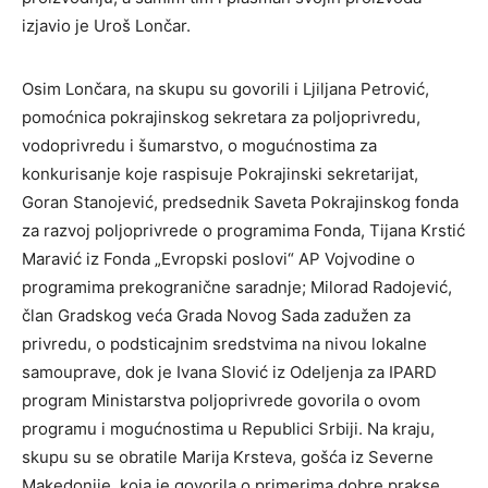
izjavio je Uroš Lončar.
Osim Lončara, na skupu su govorili i Ljiljana Petrović,
pomoćnica pokrajinskog sekretara za poljoprivredu,
vodoprivredu i šumarstvo, o mogućnostima za
konkurisanje koje raspisuje Pokrajinski sekretarijat,
Goran Stanojević, predsednik Saveta Pokrajinskog fonda
za razvoj poljoprivrede o programima Fonda, Tijana Krstić
Maravić iz Fonda „Evropski poslovi“ AP Vojvodine o
programima prekogranične saradnje; Milorad Radojević,
član Gradskog veća Grada Novog Sada zadužen za
privredu, o podsticajnim sredstvima na nivou lokalne
samouprave, dok je Ivana Slović iz Odeljenja za IPARD
program Ministarstva poljoprivrede govorila o ovom
programu i mogućnostima u Republici Srbiji. Na kraju,
skupu su se obratile Marija Krsteva, gošća iz Severne
Makedonije, koja je govorila o primerima dobre prakse