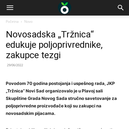
Početna
Novo
Novosadska „Tržnica“
edukuje poljoprivrednike,
zakupce tezgi
29/06/2022
Povodom 70 godina postojanja i uspešnog rada, JKP
„Tržnica” Novi Sad organizovalo je u Plavoj sali
Skupštine Grada Novog Sada stručno savetovanje za
poljoprivredne proizvođače koji su zakupci na
novosadskim pijacama.