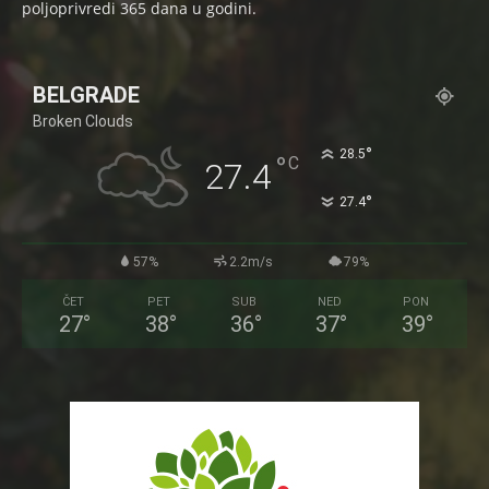
poljoprivredi 365 dana u godini.
BELGRADE
Broken Clouds
°
28.5
°
C
27.4
°
27.4
57%
2.2m/s
79%
ČET
PET
SUB
NED
PON
27
°
38
°
36
°
37
°
39
°