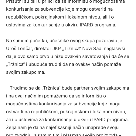
Prisutni su bili u prilici da se informišu o mogućnostima
konkurisanja za subvencije koje mogu ostvariti na
republičkom, pokrajinskom i lokalnom nivou, ali i o
uslovima za konkurisanje u okviru IPARD programa.
Na samom početku, učesnike ovog skupa pozdravio je
Uroš Lončar, direktor JKP „Tržnica“ Novi Sad, naglasivši
da je ovo samo prvo u nizu ovakvih savetovanja i da će se
„Tržnica“ i ubuduće truditi da na ovakav način pomaže
svojim zakupcima.
– Trudimo se da „Tržnica“ bude partner svojim zakupcima
i na ovaj način im pomažemo da se informišu o
mogućnostima konkurisanja za subvencije koje mogu
ostvariti na republičkom, pokrajinskom i lokalnom nivou,
ali i o uslovima za konkurisanje u okviru IPARD programa.
Želja nam je da na najefikasniji način unaprede svoju
proizvodnju, a samim tim i plasman svojih proizvoda –