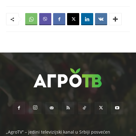
„AgroTV“ – jedini televizijski kanal u Srbiji posvećen