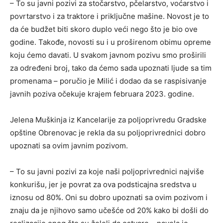
– To su javni pozivi za stočarstvo, pčelarstvo, voćarstvo i
povrtarstvo i za traktore i priključne mašine. Novost je to
da će budžet biti skoro duplo veći nego što je bio ove
godine. Takođe, novosti su i u proširenom obimu opreme
koju ćemo davati. U svakom javnom pozivu smo proširili
za određeni broj, tako da ćemo sada upoznati ljude sa tim
promenama – poručio je Milić i dodao da se raspisivanje
javnih poziva očekuje krajem februara 2023. godine.
Jelena Muškinja iz Kancelarije za poljoprivredu Gradske
opštine Obrenovac je rekla da su poljoprivrednici dobro
upoznati sa ovim javnim pozivom.
– To su javni pozivi za koje naši poljoprivrednici najviše
konkurišu, jer je povrat za ova podsticajna sredstva u
iznosu od 80%. Oni su dobro upoznati sa ovim pozivom i
znaju da je njihovo samo učešće od 20% kako bi došli do