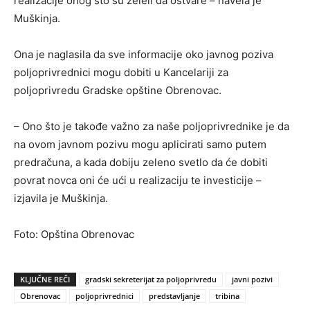
realizacije onog što su želeli da ostvare – navela je
Muškinja.
Ona je naglasila da sve informacije oko javnog poziva
poljoprivrednici mogu dobiti u Kancelariji za
poljoprivredu Gradske opštine Obrenovac.
– Ono što je takođe važno za naše poljoprivrednike je da
na ovom javnom pozivu mogu aplicirati samo putem
predračuna, a kada dobiju zeleno svetlo da će dobiti
povrat novca oni će ući u realizaciju te investicije –
izjavila je Muškinja.
Foto: Opština Obrenovac
KLJUČNE REČI
gradski sekreterijat za poljoprivredu
javni pozivi
Obrenovac
poljoprivrednici
predstavljanje
tribina