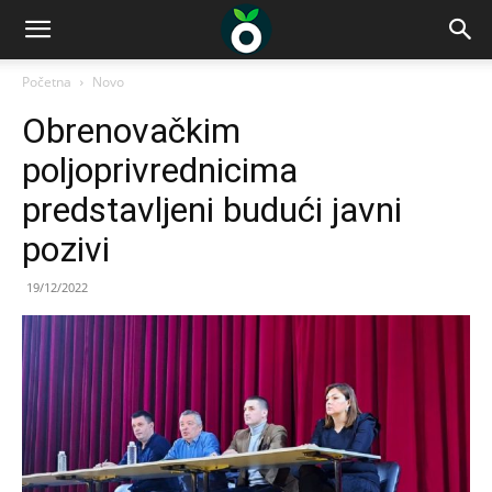
Početna
Novo
Obrenovačkim
poljoprivrednicima
predstavljeni budući javni
pozivi
19/12/2022