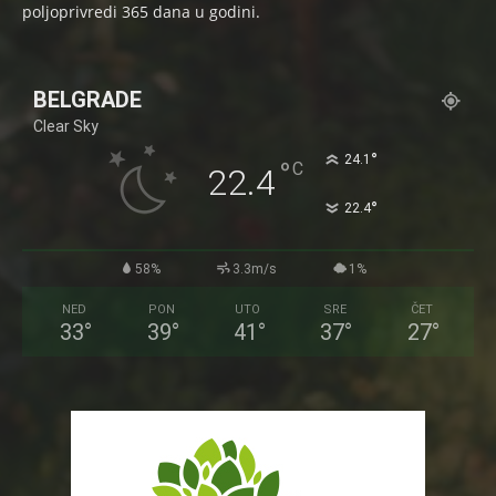
poljoprivredi 365 dana u godini.
BELGRADE
Clear Sky
°
24.1
°
C
22.4
°
22.4
58%
3.3m/s
1%
NED
PON
UTO
SRE
ČET
33
°
39
°
41
°
37
°
27
°