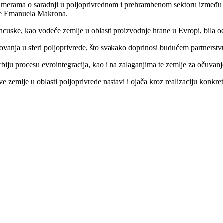
namerama o saradnji u poljoprivrednom i prehrambenom sektoru između r
ske Emanuela Makrona.
ncuske, kao vodeće zemlje u oblasti proizvodnje hrane u Evropi, bila od
vanja u sferi poljoprivrede, što svakako doprinosi budućem partnerstvu
biju procesu evrointegracija, kao i na zalaganjima te zemlje za očuvan
ve zemlje u oblasti poljoprivrede nastavi i ojača kroz realizaciju konkr