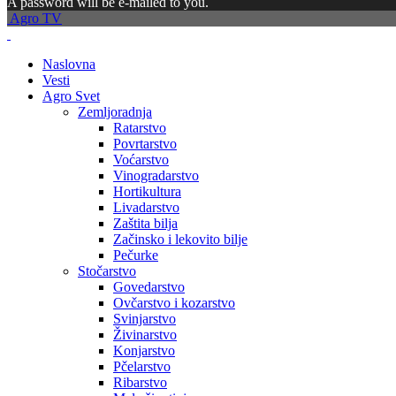
A password will be e-mailed to you.
Agro TV
Naslovna
Vesti
Agro Svet
Zemljoradnja
Ratarstvo
Povrtarstvo
Voćarstvo
Vinogradarstvo
Hortikultura
Livadarstvo
Zaštita bilja
Začinsko i lekovito bilje
Pečurke
Stočarstvo
Govedarstvo
Ovčarstvo i kozarstvo
Svinjarstvo
Živinarstvo
Konjarstvo
Pčelarstvo
Ribarstvo