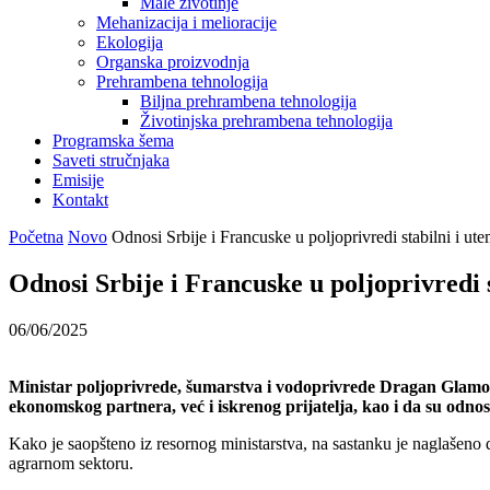
Male životinje
Mehanizacija i melioracije
Ekologija
Organska proizvodnja
Prehrambena tehnologija
Biljna prehrambena tehnologija
Životinjska prehrambena tehnologija
Programska šema
Saveti stručnjaka
Emisije
Kontakt
Početna
Novo
Odnosi Srbije i Francuske u poljoprivredi stabilni i ut
Odnosi Srbije i Francuske u poljoprivredi 
06/06/2025
Ministar poljoprivrede, šumarstva i vodoprivrede Dragan Glamoč
ekonomskog partnera, već i iskrenog prijatelja, kao i da su odno
Kako je saopšteno iz resornog ministarstva, na sastanku je naglašeno d
agrarnom sektoru.