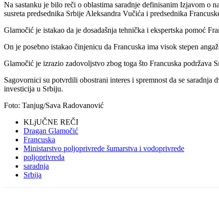
Na sastanku je bilo reči o oblastima saradnje definisanim Izjavom o 
susreta predsednika Srbije Aleksandra Vučića i predsednika Francu
Glamočić je istakao da je dosadašnja tehnička i ekspertska pomoć Fra
On je posebno istakao činjenicu da Francuska ima visok stepen angažo
Glamočić je izrazio zadovoljstvo zbog toga što Francuska podržava Sr
Sagovornici su potvrdili obostrani interes i spremnost da se saradnja d
investicija u Srbiju.
Foto: Tanjug/Sava Radovanović
KLjUČNE REČI
Dragan Glamočić
Francuska
Ministarstvo poljoprivrede šumarstva i vodoprivrede
poljoprivreda
saradnja
Srbija
Share