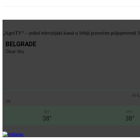
„AgroTV“ – jedini televizijski kanal u Srbiji posvećen poljoprivredi 
BELGRADE
Clear Sky
67%
0%
ČET
PET
38
°
38
°