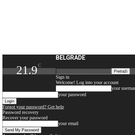
BELGRADE
C
21.9
Sign in
Welcome! Log into your account
your usern
your password
Forgot your password? Get help
Password recovery
Recover your password
your email