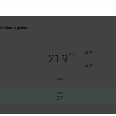
365 dana u godini.
°
21.9
°
C
21.9
°
21.9
2.7m/s
SUB
37
°