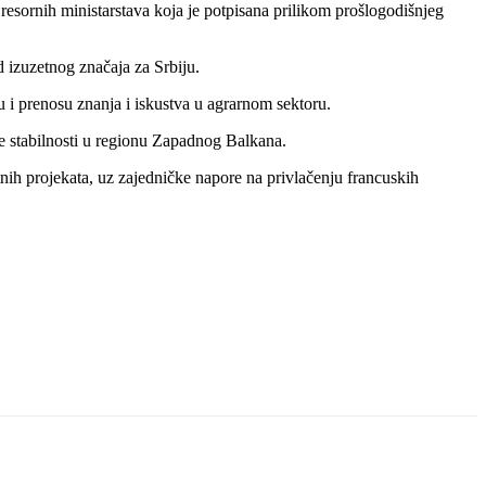
esornih ministarstava koja je potpisana prilikom prošlogodišnjeg
 izuzetnog značaja za Srbiju.
 i prenosu znanja i iskustva u agrarnom sektoru.
je stabilnosti u regionu Zapadnog Balkana.
etnih projekata, uz zajedničke napore na privlačenju francuskih