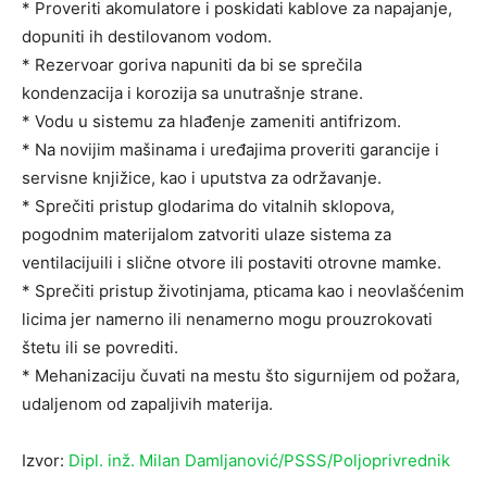
* Proveriti akomulatore i poskidati kablove za napajanje,
dopuniti ih destilovanom vodom.
* Rezervoar goriva napuniti da bi se sprečila
kondenzacija i korozija sa unutrašnje strane.
* Vodu u sistemu za hlađenje zameniti antifrizom.
* Na novijim mašinama i uređajima proveriti garancije i
servisne knjižice, kao i uputstva za održavanje.
* Sprečiti pristup glodarima do vitalnih sklopova,
pogodnim materijalom zatvoriti ulaze sistema za
ventilacijuili i slične otvore ili postaviti otrovne mamke.
* Sprečiti pristup životinjama, pticama kao i neovlašćenim
licima jer namerno ili nenamerno mogu prouzrokovati
štetu ili se povrediti.
* Mehanizaciju čuvati na mestu što sigurnijem od požara,
udaljenom od zapaljivih materija.
Izvor:
Dipl. inž. Milan Damljanović/PSSS/Poljoprivrednik