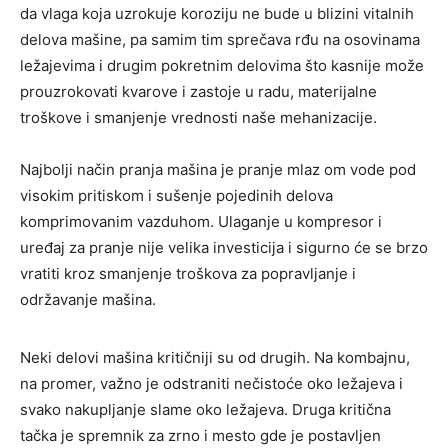
da vlaga koja uzrokuje koroziju ne bude u blizini vitalnih
delova mašine, pa samim tim sprečava rđu na osovinama
ležajevima i drugim pokretnim delovima što kasnije može
prouzrokovati kvarove i zastoje u radu, materijalne
troškove i smanjenje vrednosti naše mehanizacije.
Najbolji način pranja mašina je pranje mlaz om vode pod
visokim pritiskom i sušenje pojedinih delova
komprimovanim vazduhom. Ulaganje u kompresor i
uređaj za pranje nije velika investicija i sigurno će se brzo
vratiti kroz smanjenje troškova za popravljanje i
održavanje mašina.
Neki delovi mašina kritičniji su od drugih. Na kombajnu,
na promer, važno je odstraniti nečistoće oko ležajeva i
svako nakupljanje slame oko ležajeva. Druga kritična
tačka je spremnik za zrno i mesto gde je postavljen