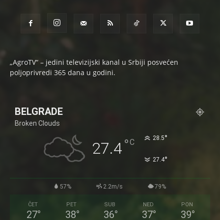
„AgroTV“ – jedini televizijski kanal u Srbiji posvećen
poljoprivredi 365 dana u godini.
BELGRADE
Broken Clouds
°
28.5
°
C
27.4
°
27.4
57%
2.2m/s
79%
ČET
PET
SUB
NED
PON
27
°
38
°
36
°
37
°
39
°