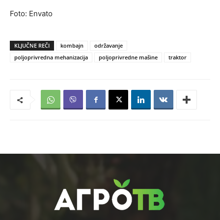
Foto: Envato
KLJUČNE REČI
kombajn
održavanje
poljoprivredna mehanizacija
poljoprivredne mašine
traktor