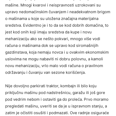
mašine. Mnogi kvarovi i neispravnosti uzrokovani su
upravo nedomaćinskim čuvanjem i neadekvatnom brigom
o mašinama u koje su uložena značajna materijalna
sredstva. Evidentno je i to da se kod dobrih domaćina, to
jest kod onih koji imaju sredstva da kupe i novu
mehanizaciju ako se nešto pokvari, mnogo više vodi
računa o mašinama dok se upravo kod siromašnijih
gazdinstava, koja nemaju novca i u ovakvim ekonomskim
uslovima ne mogu nabaviti ni dobru polovnu, a kamoli
novu mehanizaciju, vrlo malo vodi računa o pravilnom
održavanju i čuvanju van sezone korišćenja.
Nije dovoljno parkirati traktor, kombajn ili bilo koju
priključnu mašinu pod nadstrešnicu, garažu ili još gore
pod vedrim nebom i ostaviti ga do proleća. Prvo moramo
pregledati mašinu, uveriti se da je u ispravnom stanju, a
zatim je očistiti osušiti i podmazati. Ove radnje osiguraće