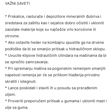
VAŽNI SAVETI
* Prskalice, rasturače i depozitore mineralnih đubriva i
sredstava za zaštitu kao i sejalice dobro očistiti i ukloniti
zaostale materije koje su najčešće vrlo korozivne ili
otrovne.
* Ako ostavite heder na kombajnu spustite ga na drvene
podloške da bi se smanjio pritisak u hidrauličnom sklopu.
* Uvucite klipove hidrauličnih cilindara na mašinama da bi
se sprečilo zamrzavanje.
* Pri spremanju mašina sa pogonskim remenjem smanjiti
napetost remenja jer će se prilikom hlađenja prirodno
skratiti i istegnuti.
* Lance poskidati i staviti ih u posudu sa prerađenim
uljem.
* Proveriti preporučeni pritisak u gumama i ukloniti mast i
ulje sa guma.