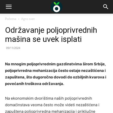
Početna
Agro svet
Održavanje poljoprivrednih
mašina se uvek isplati
09/11/2024
Na mnogim poljoprivrednim gazdinstvima širom Srbije,
poljoprivredna mehanizacija često ostaje nezaštićena i
zapuštena, što dugoročno dovodi do ozbiljnih kvarova i
povećanih troškova održavanja.
Na ekonomskim dvorištima naših poljoprivrednih
domaćinstava veoma često može videti nezaštićena i
zapuštena poljoprivredna mehanizacija i priključne