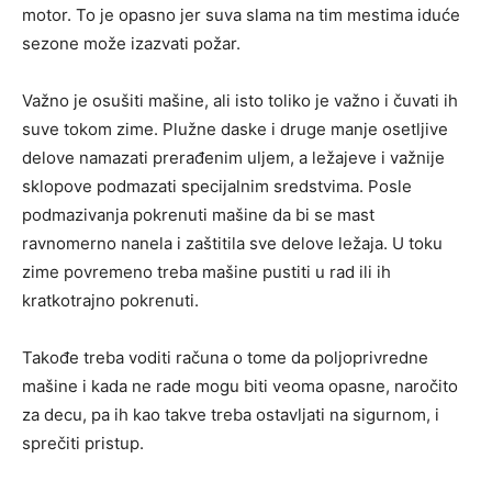
motor. To je opasno jer suva slama na tim mestima iduće
sezone može izazvati požar.
Važno je osušiti mašine, ali isto toliko je važno i čuvati ih
suve tokom zime. Plužne daske i druge manje osetljive
delove namazati prerađenim uljem, a ležajeve i važnije
sklopove podmazati specijalnim sredstvima. Posle
podmazivanja pokrenuti mašine da bi se mast
ravnomerno nanela i zaštitila sve delove ležaja. U toku
zime povremeno treba mašine pustiti u rad ili ih
kratkotrajno pokrenuti.
Takođe treba voditi računa o tome da poljoprivredne
mašine i kada ne rade mogu biti veoma opasne, naročito
za decu, pa ih kao takve treba ostavljati na sigurnom, i
sprečiti pristup.