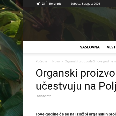
C
23
Subota, 8.avgust 2026
Belgrade
NASLOVNA
VEST
Početna
Novo
Organski proizvođači i ove godine 
Organski proizvo
učestvuju na Po
20/03/2023
I ove godine će se na Izložbi organskih pr