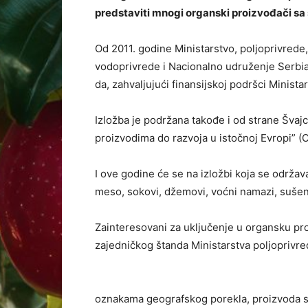
predstaviti mnogi organski proizvođači sa
Od 2011. godine Ministarstvo, poljoprivrede
vodoprivrede i Nacionalno udruženje Serbia 
da, zahvaljujući finansijskoj podršci Minist
Izložba je podržana takođe i od strane Švaj
proizvodima do razvoja u istočnoj Evropi” (
I ove godine će se na izložbi koja se održav
meso, sokovi, džemovi, voćni namazi, sušeno 
Zainteresovani za uključenje u organsku pr
zajedničkog štanda Ministarstva poljoprivre
oznakama geografskog porekla, proizvoda sa