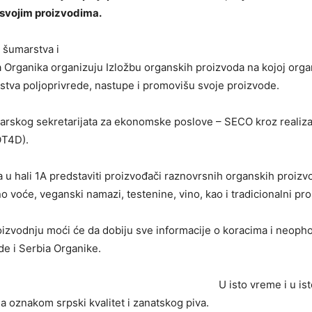
 svojim proizvodima.
, šumarstva i
Organika organizuju Izložbu organskih proizvoda na kojoj organs
arstva poljoprivrede, nastupe i promovišu svoje proizvode.
carskog sekretarijata za ekonomske poslove – SECO kroz realiza
OT4D).
a u hali 1A predstaviti proizvođači raznovrsnih organskih proizv
voće, veganski namazi, testenine, vino, kao i tradicionalni proi
oizvodnju moći će da dobiju sve informacije o koracima i neoph
de i Serbia Organike.
U isto vreme i u is
 oznakom srpski kvalitet i zanatskog piva.