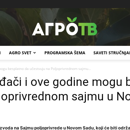
I
AGRO SVET
PROGRAMSKA ŠEMA
SAVETI STRUČNJA
Agro
mogu besplatno da učestvuju na Poljoprivrednom sajmu...
đači i ove godine mogu 
ljoprivrednom sajmu u 
TV
oizvoda na Sajmu poljoprivrede u Novom Sadu, koji će biti održ