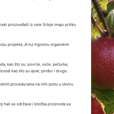
ki proizvođači iz cele Srbije imaju priliku
ciju projekta „Kroz trgovinu organskim
oda, kao što su: povrće, voće, pečurke,
zvodi kao što su ajvar, pinđur i drugo.
odnim procedurama na info pultu u okviru
toj hali se održava i Izložba proizvoda sa