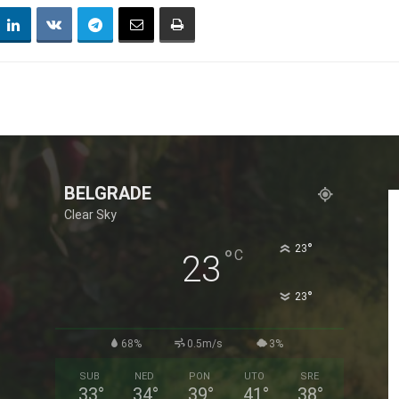
BELGRADE
Clear Sky
°
23
°
C
23
°
23
68%
0.5m/s
3%
SUB
NED
PON
UTO
SRE
33
°
34
°
39
°
41
°
38
°