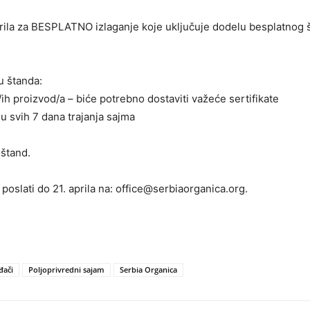
rila za BESPLATNO izlaganje koje uključuje dodelu besplatnog št
u štanda:
h proizvod/a – biće potrebno dostaviti važeće sertifikate
u svih 7 dana trajanja sajma
 štand.
poslati do 21. aprila na: office@serbiaorganica.org.
đači
Poljoprivredni sajam
Serbia Organica