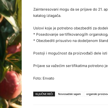
Zainteresovani mogu da se prijave do 21. ap
katalog izlagača.
Uslovi koje je potrebno obezbediti za dodel
* Posedovanje sertifikovanog/ih organskog/i
* Obezbediti prisustvo na dodeljenom štand
Postoji i mogućnost da proizvođači dele isti
Prijave sa važećim sertifikatima potrebno je 
Foto: Envato
KLJUČNE REČI
Novosadski sajam
organski proizvo